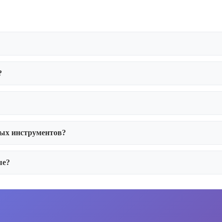
?
ных инструментов?
ые?