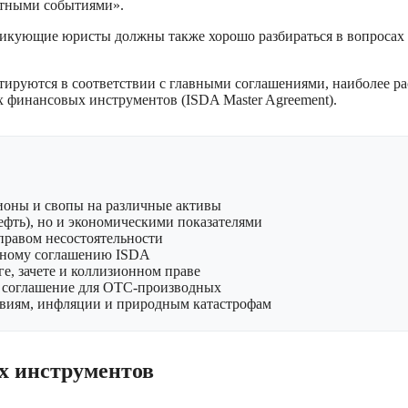
етными событиями».
тикующие юристы должны также хорошо разбираться в вопросах не
уются в соответствии с главными соглашениями, наиболее рас
финансовых инструментов (ISDA Master Agreement).
оны и свопы на различные активы
нефть), но и экономическими показателями
правом несостоятельности
вному соглашению ISDA
, зачете и коллизионном праве
е соглашение для OTC-производных
овиям, инфляции и природным катастрофам
х инструментов