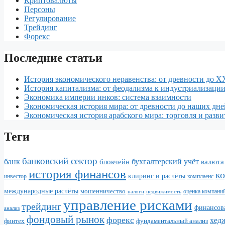
Криптовалюты
Персоны
Регулирование
Трейдинг
Форекс
Последние статьи
История экономического неравенства: от древности до X
История капитализма: от феодализма к индустриализаци
Экономика империи инков: система взаимности
Экономическая история мира: от древности до наших дне
Экономическая история арабского мира: торговля и разви
Теги
банковский сектор
банк
бухгалтерский учёт
блокчейн
валюта
история финансов
к
клиринг и расчёты
инвестор
комплаенс
международные расчёты
мошенничество
налоги
недвижимость
оценка компани
управление рисками
трейдинг
финансова
анализ
фондовый рынок
форекс
хед
финтех
фундаментальный анализ