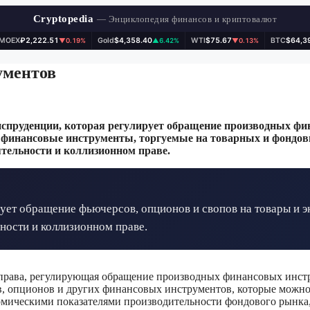
Cryptopedia
— Энциклопедия финансов и криптовалют
IMOEX
₽2,222.51
Gold
$4,358.40
WTI
$75.67
BTC
$64,3
▼0.19%
▲6.42%
▼0.13%
ументов
спруденции, которая регулирует обращение производных фи
 финансовые инструменты, торгуемые на товарных и фондов
ятельности и коллизионном праве.
ет обращение фьючерсов, опционов и свопов на товары и эк
ности и коллизионном праве.
права, регулирующая обращение производных финансовых инстр
ов, опционов и других финансовых инструментов, которые можно
кономическими показателями производительности фондового рынк