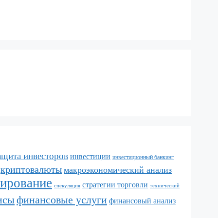
ащита инвесторов
инвестиции
инвестиционный банкинг
криптовалюты
макроэкономический анализ
лирование
стратегии торговли
спекуляция
технический
исы
финансовые услуги
финансовый анализ