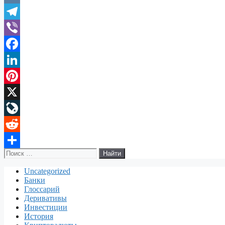
Link
VK
Telegram
Viber
Facebook
LinkedIn
Pinterest
X
LiveJournal
Reddit
Поиск:
Отправить
Uncategorized
Банки
Глоссарий
Деривативы
Инвестиции
История