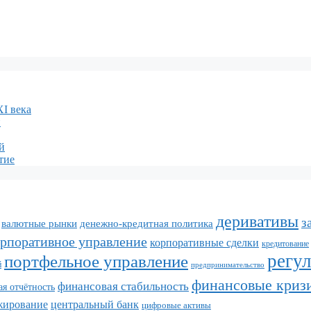
XI века
и
й
тие
деривативы
з
валютные рынки
денежно-кредитная политика
орпоративное управление
корпоративные сделки
кредитование
регу
портфельное управление
й
предпринимательство
финансовые криз
финансовая стабильность
я отчётность
жирование
центральный банк
цифровые активы