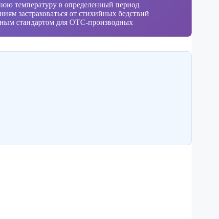
днюю температуру в определенный период
ниям застраховаться от стихийных бедствий
родным стандартом для OTC-производных