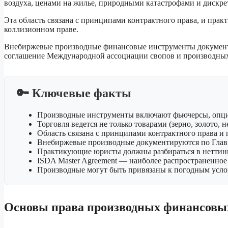
воздуха, ценами на жилье, природными катастрофами и дискр
Эта область связана с принципами контрактного права, и прак
коллизионном праве.
Внебиржевые производные финансовые инструменты документир
соглашение Международной ассоциации свопов и производных 
🔑 Ключевые факты
Производные инструменты включают фьючерсы, опци
Торговля ведется не только товарами (зерно, золото, 
Область связана с принципами контрактного права и 
Внебиржевые производные документируются по Гла
Практикующие юристы должны разбираться в неттинге
ISDA Master Agreement — наиболее распространенно
Производные могут быть привязаны к погодным усл
Основы права производных финансовы