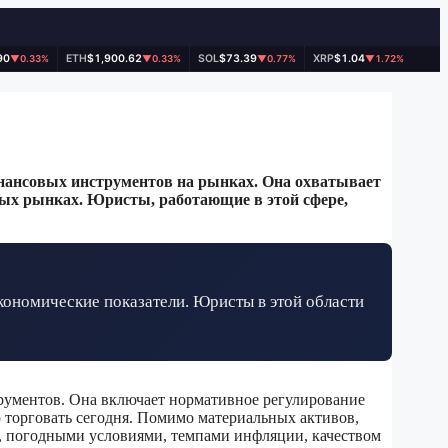
90
ETH
$1,900.62
SOL
$73.39
XRP
$1.04
▼0.33%
▼0.33%
▼0.77%
▼1.72%
нансовых инструментов на рынках. Она охватывает
ых рынках. Юристы, работающие в этой сфере,
ономические показатели. Юристы в этой области
ументов. Она включает нормативное регулирование
 торговать сегодня. Помимо материальных активов,
а, погодными условиями, темпами инфляции, качеством