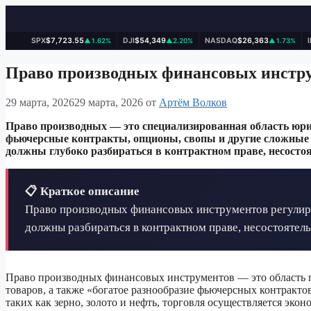
SPX
$7,723.55
DJI
$54,349
NASDAQ
$26,363
▲1.62%
▲2.20%
▲1.73%
Перейти
к
Право производных финансовых инстр
содержимому
29 марта, 2026
29 марта, 2026
от
Артём Волков
Право производных — это специализированная область юри
фьючерсные контракты, опционы, свопы и другие сложные
должны глубоко разбираться в контрактном праве, несосто
📋 Краткое описание
Право производных финансовых инструментов регулиру
должны разбираться в контрактном праве, несостоятель
Право производных финансовых инструментов — это область 
товаров, а также «богатое разнообразие фьючерсных контракт
таких как зерно, золото и нефть, торговля осуществляется э