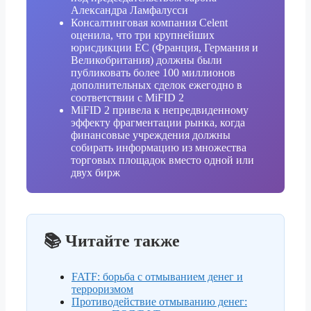
Александра Ламфалусси
Консалтинговая компания Celent
оценила, что три крупнейших
юрисдикции ЕС (Франция, Германия и
Великобритания) должны были
публиковать более 100 миллионов
дополнительных сделок ежегодно в
соответствии с MiFID 2
MiFID 2 привела к непредвиденному
эффекту фрагментации рынка, когда
финансовые учреждения должны
собирать информацию из множества
торговых площадок вместо одной или
двух бирж
📚 Читайте также
FATF: борьба с отмыванием денег и
терроризмом
Противодействие отмыванию денег: