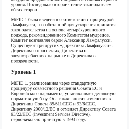
уровня. Последовало второе чтение законодателем
обеих сторон.
MiFID 1 была введена в соответствии с процедурой
Ламфалусси, разработанной для ускорения принятия
законодательства на основе четырёхуровневого
подхода, рекомендованного Комитетом мудрецов.
Комитет возглавлял барон Александр Ламфалусси.
Существуют три других «директивы Ламфалусси»:
Директива о проспектах, Директива о
злоупотреблениях на рынке и Директива о
прозрачности.
Уровень 1
MiFID 1, реализованная через стандартную
процедуру совместного решения Совета ЕС и
Европейского парламента, устанавливает детальную
нормативную базу. Она также вносит изменения в
Директивы Совета 85/611/EEC и 93/6/EEC,
Директиву 2000/12/EC и отменяет Директиву Совета
93/22/EEC (Investment Services Directive),
первоначально принятую в 1993 году.