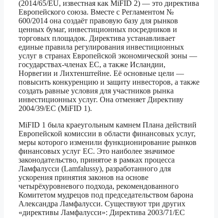
(2014/65/EU, известная как MiFID 2) — это директива
Европейского союза. Вместе с Регламентом №
600/2014 она создаёт правовую базу для рынков
ценных бумаг, инвестиционных посредников и
торговых площадок. Директива устанавливает
единые правила регулирования инвестиционных
услуг в странах Европейской экономической зоны —
государствах-членах ЕС, а также Исландии,
Норвегии и Лихтенштейне. Её основные цели —
повысить конкуренцию и защиту инвесторов, а также
создать равные условия для участников рынка
инвестиционных услуг. Она отменяет Директиву
2004/39/EC (MiFID 1).
MiFID 1 была краеугольным камнем Плана действий
Европейской комиссии в области финансовых услуг,
меры которого изменили функционирование рынков
финансовых услуг ЕС. Это наиболее значимое
законодательство, принятое в рамках процесса
Ламфалусси (Lamfalussy), разработанного для
ускорения принятия законов на основе
четырёхуровневого подхода, рекомендованного
Комитетом мудрецов под председательством барона
Александра Ламфалусси. Существуют три других
«директивы Ламфалусси»: Директива 2003/71/EC