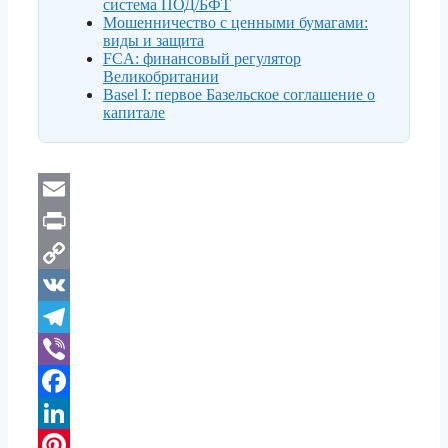
система ПОД/БФТ
Мошенничество с ценными бумагами:
виды и защита
FCA: финансовый регулятор
Великобритании
Basel I: первое Базельское соглашение о
капитале
E
m
P
a
r
C
i
i
o
V
l
n
p
K
T
t
y
e
V
L
l
i
F
i
e
b
a
L