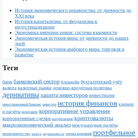
История экономического неравенства: от древности до
XXI века
История капитализма: от феодализма к
индустриализации
Экономика империи инков: система взаимности
Экономическая история мира: от древности до наших
дней
Экономическая история арабского мира: торговля и
развитие
Теги
банковский сектор
банк
бухгалтерский учёт
блокчейн
валюта
валютные рынки
денежно-кредитная политика
деривативы
защита инвесторов
инвестиции
история финансов
клиринг
инвестор
инвестиционный банкинг
корпоративное управление
и расчёты
комплаенс
криптовалюты
корпоративные сделки
кредитование
макроэкономический анализ
международные расчёты
портфельное
мошенничество
налоги
недвижимость
оценка компаний