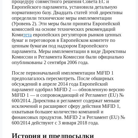
процедуру совместного решения Совета ЕС и
Европейского парламента, установила детальную
нормативную базу. Двадцать статей этой директивы
определили технические меры имплементации
(Уровень 2). Эти меры были приняты Европейской
комиссией на основе технических рекомендаций
Коми
тета
европейских регуляторов рынков ценных
бумаг и переговоров в Европейском комитете по
ценным бумагам под надзором Европейского
парламента. Меры имплементации в виде Директивы
Комиссии и Регламента Комиссии были официально
опубликованы 2 сентября 2006 года.
После первоначальной имплементации MiFID 1
предполагалось пересмотреть. После обширных
обсуждений в апреле 2014 года Европейский
парламент одобрил MiFID 2 — обновленную версию
MiFID 1 — и сопровождающий её Регламент (EU) №
600/2014. Директива и регламент содержат меньше
исключений и расширяют сферу действия MiFID 1,
охватывая большее количество компаний и
финансовых продуктов. MiFID 2 и Регламент (EU) №
600/2014 действуют с 3 января 2018 года.
История и предпосылки