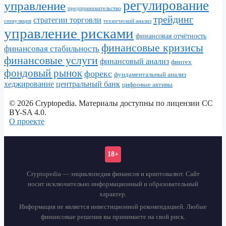
регулирование
управление
предпринимательство
трейдинг
стратегии торговли
спекуляция
технический анализ
управление рисками
финансовая отчётность
финансовые кризисы
финансовая стабильность
финансовые услуги
финансовый анализ
финтех
фондовый рынок
форекс
фундаментальный анализ
хеджирование
центральный банк
цифровые активы
© 2026 Cryptopedia. Материалы доступны по лицензии CC
BY-SA 4.0.
О проекте
18+
Cryptopedia — энциклопедия финансов и криптовалют. Сайт
носит исключительно информационный и образовательный
характер.
Информация не является инвестиционной рекомендацией. Любые
финансовые решения вы принимаете на свой риск.