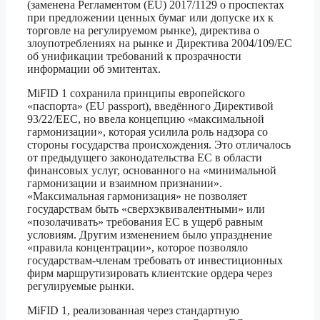
(заменена Регламентом (EU) 2017/1129 о проспектах
при предложении ценных бумаг или допуске их к
торговле на регулируемом рынке), директива о
злоупотреблениях на рынке и Директива 2004/109/EC
об унификации требований к прозрачности
информации об эмитентах.
MiFID 1 сохранила принципы европейского
«паспорта» (EU passport), введённого Директивой
93/22/EEC, но ввела концепцию «максимальной
гармонизации», которая усилила роль надзора со
стороны государства происхождения. Это отличалось
от предыдущего законодательства ЕС в области
финансовых услуг, основанного на «минимальной
гармонизации и взаимном признании».
«Максимальная гармонизация» не позволяет
государствам быть «сверхэквивалентными» или
«позолачивать» требования ЕС в ущерб равным
условиям. Другим изменением было упразднение
«правила концентрации», которое позволяло
государствам-членам требовать от инвестиционных
фирм маршрутизировать клиентские ордера через
регулируемые рынки.
MiFID 1, реализованная через стандартную