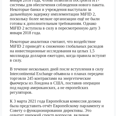
января 2018 года, чтобы позволить построить ИТ-
системы для обеспечения соблюдения нового пакета.
Некоторые банки и учреждения выступали за
дальнейшую задержку имплементации MiFID 2,
поскольку более мелкие организации ещё не были
готовы к дополнительным требованиям. Однако
MiFID 2 вступила в силу в пересмотренную дату 3
января 2018 года.
Некоторые аналитики считают, что воздействие
MiFID 2 приведёт к снижению глобальных расходов
на инвестиционные исследования на целых 1,5
миллиарда долларов ежегодно, когда правила вступят
в силу.
В течение нескольких дней после вступления в силу
Intercontinental Exchange объявила о планах передачи
торговли 245 контрактами на энергетические
фьючерсы из Лондона в США, поставив операции
под надзор американских, а не европейских
регуляторов.
К 3 марта 2021 года Европейская комиссия должна
была представить отчёт Европейскому парламенту и
Совету о функционировании директивы. Это
охватит широкий спектр вопросов, включая