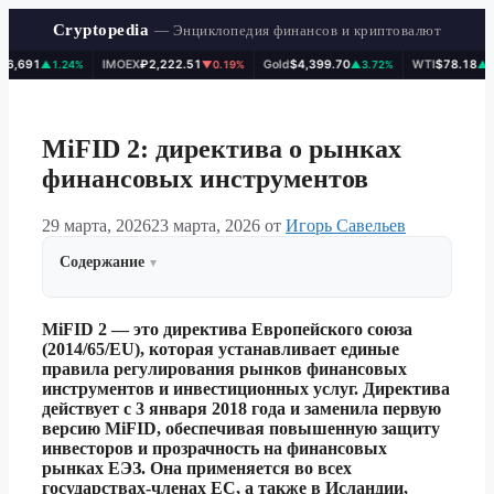
Cryptopedia
— Энциклопедия финансов и криптовалют
IMOEX
₽2,222.51
Gold
$4,399.70
WTI
$78.18
▲1.24%
▼0.19%
▲3.72%
▲1.15%
Перейти
к
содержимому
MiFID 2: директива о рынках
финансовых инструментов
29 марта, 2026
23 марта, 2026
от
Игорь Савельев
Содержание
MiFID 2 — это директива Европейского союза
(2014/65/EU), которая устанавливает единые
правила регулирования рынков финансовых
инструментов и инвестиционных услуг. Директива
действует с 3 января 2018 года и заменила первую
версию MiFID, обеспечивая повышенную защиту
инвесторов и прозрачность на финансовых
рынках ЕЭЗ. Она применяется во всех
государствах-членах ЕС, а также в Исландии,