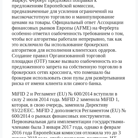
Маркус Ферберт предложил поправки к
предложениям Европейской комиссии,
предназначенные для усиления ограничений на
высокочастотную торговлю и манипулирование
ценами на товары. Официальный ответ Ассоциации
финансовых рынков Европы (AFME) на Ферберта
особенно отметил озабоченность требованием о том,
чтобы все алгоритмы работали непрерывно, так как
это исключило бы использование брокерских
алгоритмов для исполнения клиентских ордеров.
Создание правил Организованной торговой
площадки (OTF) также вызвало озабоченность из-за
предложенного запрета на собственную торговлю в
брокерских сетях кроссинга, что помешало бы
брокерам использовать свои пулы для развёртывания
риска от имени клиента или самого банка.
MiFID 2 и Регламент (EU) № 600/2014 вступили в
силу 2 июля 2014 года. MiFID 2 заменила MiFID 1,
которая, в свою очередь, заменила Директиву
93/22/EEC. MiFID 2 дополняется Регламентом (EU) №
600/2014 о рынках финансовых инструментов.
Первоначальная дата имплементации государствами-
членами была 3 января 2017 года, однако в феврале
2016 года Европейская комиссия отложила это до 3