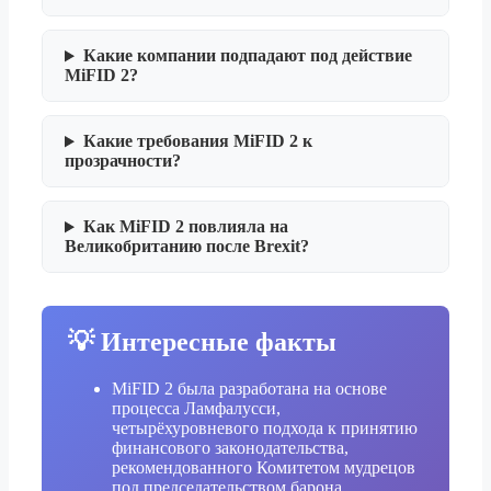
Какие компании подпадают под действие
MiFID 2?
Какие требования MiFID 2 к
прозрачности?
Как MiFID 2 повлияла на
Великобританию после Brexit?
💡 Интересные факты
MiFID 2 была разработана на основе
процесса Ламфалусси,
четырёхуровневого подхода к принятию
финансового законодательства,
рекомендованного Комитетом мудрецов
под председательством барона