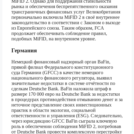
MiFID 2. Однако для поддержания стабильности
рынка и обеспечения беспрепятственного оказания
трансграничных финансовых услуг Великобритания
первоначально включила MiFID 2 в своё внутреннее
законодательство в соответствии с Законом о выходе
из Европейского союза. Таким образом, FCA
продолжает обеспечивать соблюдение правил,
подобных MiFID, на внутреннем уровне.
Германия
Немецкий финансовый надзорный орган BaFin,
прямой филиал Федерального конституционного
суда Германии (GFCC) в качестве немецкого
национального финансового регулятора, выявил
значительные недостатки в системе отчётности по
сделкам Deutsche Bank. BaFin наложила штраф в
размере 170 000 евро на Deutsche Bank за недостатки
в процедурах противодействия отмыванию денег и за
неточное представление своих инвестиционных
практик в области экологии, социальной
ответственности и управления (ESG). Следовательно,
через юрисдикцию GFCC BaFin сыграла ключевую
роль в обеспечении соблюдения MiFID 2, потребовав
от Deutsche Bank провести комплексную перестройку