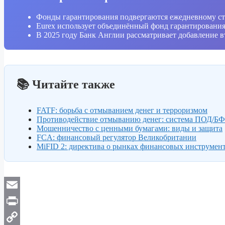
Фонды гарантирования подвергаются ежедневному ст
Eurex использует объединённый фонд гарантирования
В 2025 году Банк Англии рассматривает добавление 
📚 Читайте также
FATF: борьба с отмыванием денег и терроризмом
Противодействие отмыванию денег: система ПОД/Б
Мошенничество с ценными бумагами: виды и защита
FCA: финансовый регулятор Великобритании
MiFID 2: директива о рынках финансовых инструмен
Email
Print