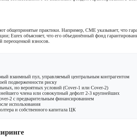
общепринятые практики. Например, CME указывает, что гаран
ации; Eurex объясняет, что его объединённый фонд гарантиров
й переоценкой взносов.
мый взаимный пул, управляемый центральным контрагентом
воей подверженности риску
ных, но вероятных условий (Cover-1 или Cover-2)
пнейшего члена или совокупный дефолт 2-3 крупнейших
ver-2 с предварительным финансированием
осле использования
олтера и собственного капитала ЦК
лиринге