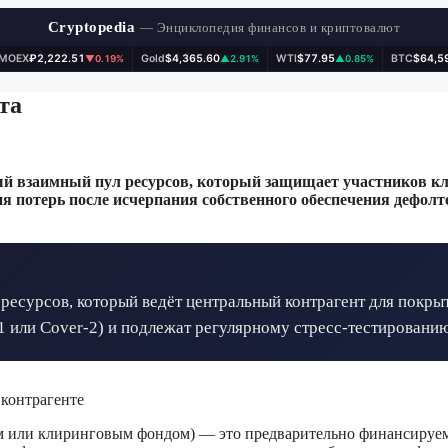
Cryptopedia
— Энциклопедия финансов и криптовалют
IMOEX
₽2,222.51
Gold
$4,365.60
WTI
$77.95
BTC
$64,5
▼0.19%
▲2.91%
▲0.85%
та
й взаимный пул ресурсов, который защищает участников кл
ия потерь после исчерпания собственного обеспечения дефо
есурсов, который ведёт центральный контрагент для покры
 или Cover-2) и подлежат регулярному стресс-тестированию
контрагенте
 или клиринговым фондом) — это предварительно финансируем