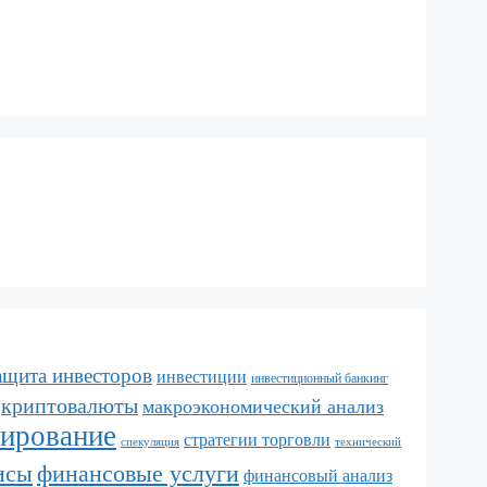
ащита инвесторов
инвестиции
инвестиционный банкинг
криптовалюты
макроэкономический анализ
лирование
стратегии торговли
спекуляция
технический
исы
финансовые услуги
финансовый анализ