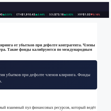
90
ETH
$1,910.43
SOL
$73.18
XRP
$1.03
▲0.51%
▲0.44%
▲0.83%
▼0.16%
иринга от убытков при дефолте контрагента. Члены
лтера. Такие фонды калибруются по международным
тия убытков при дефолте членов клиринга. Фонды
.
ый взаимный пул финансовых ресурсов, который ведёт