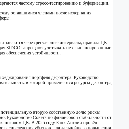
ергаются частому стресс-тестированию и буферизации.
между оставшимися членами после исчерпания
феры.
читываются через регулярные интервалы; правила ЦК
 для SIDCO запрещают учитывать незафинансированные
ля обеспечения устойчивости.
 хеджирования портфеля дефолтера. Руководство
ательность, в которой применяются ресурсы дефолтера,
и потенциальную вторую собственную долю риска)
о. Руководство Совета по финансовой стабильности от
с капиталом ЦК. В 2025 году Банк Англии провёл
еме распределения убытков, для дальнейшего повышения