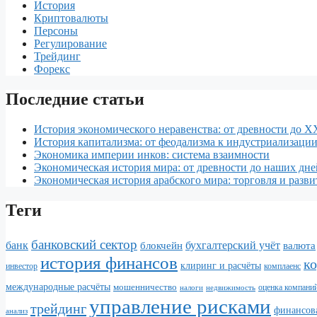
История
Криптовалюты
Персоны
Регулирование
Трейдинг
Форекс
Последние статьи
История экономического неравенства: от древности до X
История капитализма: от феодализма к индустриализаци
Экономика империи инков: система взаимности
Экономическая история мира: от древности до наших дне
Экономическая история арабского мира: торговля и разви
Теги
банковский сектор
банк
бухгалтерский учёт
блокчейн
валюта
история финансов
к
клиринг и расчёты
инвестор
комплаенс
международные расчёты
мошенничество
налоги
недвижимость
оценка компани
управление рисками
трейдинг
финансова
анализ