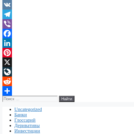
Copy
Link
VK
Telegram
Viber
Facebook
LinkedIn
Pinterest
X
LiveJournal
Reddit
Поиск:
Отправить
Uncategorized
Банки
Глоссарий
Деривативы
Инвестиции