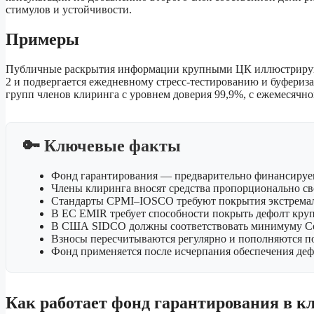
стимулов и устойчивости.
Примеры
Публичные раскрытия информации крупными ЦК иллюстрируют 
2 и подвергается ежедневному стресс-тестированию и буфериз
групп членов клиринга с уровнем доверия 99,9%, с ежемесячно
🔑 Ключевые факты
Фонд гарантирования — предварительно финансируе
Члены клиринга вносят средства пропорционально с
Стандарты CPMI–IOSCO требуют покрытия экстремаль
В ЕС EMIR требует способности покрыть дефолт кру
В США SIDCO должны соответствовать минимуму Co
Взносы пересчитываются регулярно и пополняются п
Фонд применяется после исчерпания обеспечения деф
Как работает фонд гарантирования в к