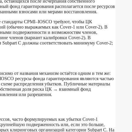
та, остающихся после исчерпания собственного
мный фонд гарантирования располагается после ресурсов
ованными взносами или мерами восстановления.
не стандарты CPMI–IOSCO требуют, чтобы ЦК
й (обычно выражаемых как Cover-1 или Cover-2). В
льными подверженности и возможностям членов,
ине членов (вариант калибровки Cover-2). В
Subpart C должны соответствовать минимуму Cover-2;
имо от названия механизм остаётся одним и тем же:
–IOSCO ресурсы фонда гарантирования являются частью
 схеме распределения убытков. Публичные материалы
обственная доля риска ЦК → взаимный фонд
новления или разрешения.
ссов, часто формулируемых как убытки Cover-1
 крупнейшую подверженность или, если это больше,
орых клиринговых организаций категории Subpart C. На