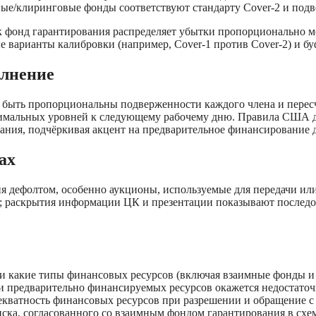
ые/клиринговые фонды соответствуют стандарту Cover-2 и подв
к фонд гарантирования распределяет убытки пропорционально 
 варианты калибровки (например, Cover-1 против Cover-2) и бу
олнение
 быть пропорциональны подверженности каждого члена и перес
инимальных уровней к следующему рабочему дню. Правила США
ния, подчёркивая акцент на предварительное финансирование д
ах
дефолтом, особенно аукционы, используемые для передачи или
 раскрытия информации ЦК и презентации показывают последов
м и какие типы финансовых ресурсов (включая взаимные фонды 
и предварительно финансируемых ресурсов окажется недостаточн
адекватность финансовых ресурсов при разрешении и обращение 
иска, согласованного со взаимным фондом гарантирования в сх