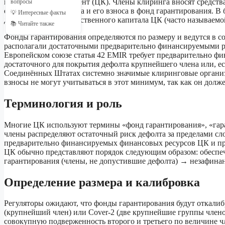
центральный контрагент (ЦК). Члены клиринга вносят средств
вопросы
обеспечения дефолтера и его взноса в фонд гарантирования. 
💡 Интересные факты
дефолтера и части собственного капитала ЦК (часто называем
📚 Читайте также
Фонды гарантирования определяются по размеру и ведутся в 
располагали достаточными предварительно финансируемыми ре
Европейском союзе статья 42 EMIR требует предварительно ф
достаточного для покрытия дефолта крупнейшего члена или, ес
Соединённых Штатах системно значимые клиринговые организа
взносы не могут учитываться в этот минимум, так как он дол
Терминология и роль
Многие ЦК используют термины «фонд гарантирования», «гара
члены распределяют остаточный риск дефолта за пределами с
предварительно финансируемых финансовых ресурсов ЦК и при
ЦК обычно представляют порядок следующим образом: обеспеч
гарантирования (члены, не допустившие дефолта) → незафина
Определение размера и калибровка
Регуляторы ожидают, что фонды гарантирования будут откалиб
(крупнейший член) или Cover-2 (две крупнейшие группы члено
совокупную подверженность второго и третьего по величине 