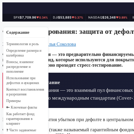
SPX
$7,709.96
DJI
$53,885
NASDAQ
$26,348
▼0.34%
▼0.37%
▼0.89%
Перейти
к
Фонд гарантирования: защита от дефол
Содержание
содержимому
23 марта, 2026
от
Наталья Соколова
Терминология и роль
Определение размера и
Фонд гарантирования — это предварительно финансируемы
калибровка
вносят средства в фонд, которые используются для покрыт
Взносы, взаимное
стандартам и регулярно проходят стресс-тестирование.
распределение и
пополнение
Использование при
📋 Краткое описание
дефолтах и аукционах
Фонд гарантирования — это взаимный пул финансовых р
Контекст восстановления
и разрешения
откалиброваны по международным стандартам (Cover-1
Примеры
🔑 Ключевые факты
Как работает фонд
Взаимный фонд покрытия убытков при дефолте в центральном 
гарантирования в
клиринге
Фонд гарантирования (также называемый гарантийным фондом
❓ Часто задаваемые