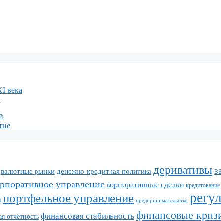
XI века
и
й
тие
деривативы
з
валютные рынки
денежно-кредитная политика
орпоративное управление
корпоративные сделки
кредитование
регу
портфельное управление
й
предпринимательство
финансовые криз
финансовая стабильность
я отчётность