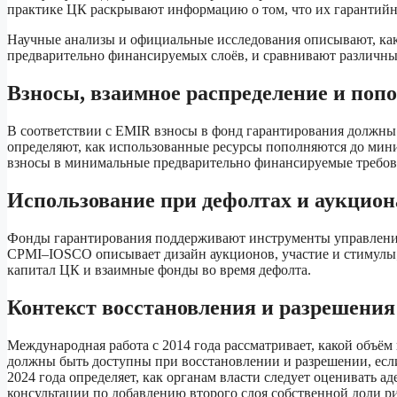
практике ЦК раскрывают информацию о том, что их гарантийн
Научные анализы и официальные исследования описывают, ка
предварительно финансируемых слоёв, и сравнивают различные
Взносы, взаимное распределение и поп
В соответствии с EMIR взносы в фонд гарантирования должны
определяют, как использованные ресурсы пополняются до м
взносы в минимальные предварительно финансируемые требова
Использование при дефолтах и аукцион
Фонды гарантирования поддерживают инструменты управления 
CPMI–IOSCO описывает дизайн аукционов, участие и стимулы;
капитал ЦК и взаимные фонды во время дефолта.
Контекст восстановления и разрешения
Международная работа с 2014 года рассматривает, какой объё
должны быть доступны при восстановлении и разрешении, есл
2024 года определяет, как органам власти следует оценивать 
консультации по добавлению второго слоя собственной доли р