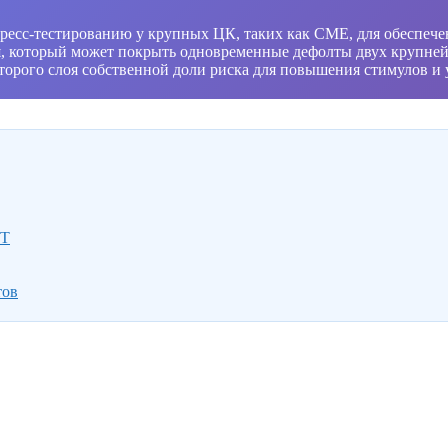
ресс-тестированию у крупных ЦК, таких как CME, для обеспече
, который может покрыть одновременные дефолты двух крупней
второго слоя собственной доли риска для повышения стимулов и
ФТ
тов