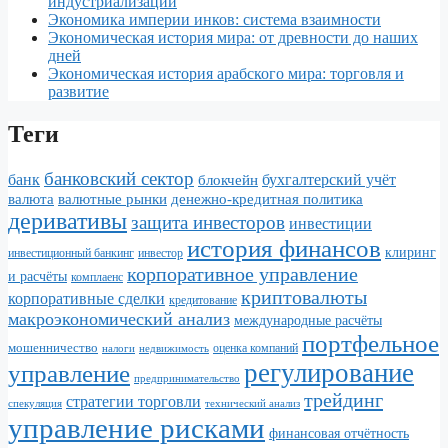
индустриализации
Экономика империи инков: система взаимности
Экономическая история мира: от древности до наших
дней
Экономическая история арабского мира: торговля и
развитие
Теги
банковский сектор
банк
бухгалтерский учёт
блокчейн
валюта
валютные рынки
денежно-кредитная политика
деривативы
защита инвесторов
инвестиции
история финансов
клиринг
инвестор
инвестиционный банкинг
корпоративное управление
и расчёты
комплаенс
криптовалюты
корпоративные сделки
кредитование
макроэкономический анализ
международные расчёты
портфельное
мошенничество
налоги
недвижимость
оценка компаний
регулирование
управление
предпринимательство
трейдинг
стратегии торговли
спекуляция
технический анализ
управление рисками
финансовая отчётность