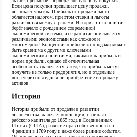
актива превышает первоначальную цену покупки.
Если цена покупки превышает цену продажи,
возникает убыток. Прибыль от продажи часто
облагается налогом, при этом ставки и льготы
различаются между странами. История этого понятия
берёт начало с рождением современной
экономической системы, а её развитие описывается
различными экономистами как сложное и
многомерное. Концепция прибыли от продажи может
быть сравнима с другими ключевыми
экономическими понятиями, такими как прибыль и
норма прибыли, однако её отличительная
особенность заключается в том, что прибыль могут
получать не только предприятия, но и отдельные
лица через повседневное приобретение и продажу
активов.
История
История прибыли от продажи в развитии
человечества включает концепции, начиная с
рабского капитала до 1865 года в Соединённых
Штатах (США), развитие прав собственности во
Франции в 1789 году и даже более ранние события.
Официальное начало практического применения