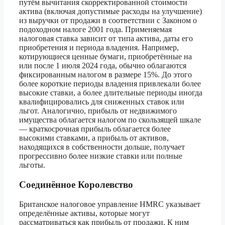
путём вычитания скорректированной стоимости
актива (включая допустимые расходы на улучшение)
из выручки от продажи в соответствии с Законом о
подоходном налоге 2001 года. Применяемая
налоговая ставка зависит от типа актива, даты его
приобретения и периода владения. Например,
котирующиеся ценные бумаги, приобретённые на
или после 1 июля 2024 года, обычно облагаются
фиксированным налогом в размере 15%. До этого
более короткие периоды владения привлекали более
высокие ставки, а более длительные периоды иногда
квалифицировались для сниженных ставок или
льгот. Аналогично, прибыль от недвижимого
имущества облагается налогом по скользящей шкале
— краткосрочная прибыль облагается более
высокими ставками, а прибыль от активов,
находящихся в собственности дольше, получает
прогрессивно более низкие ставки или полные
льготы.
Соединённое Королевство
Британское налоговое управление HMRC указывает
определённые активы, которые могут
рассматриваться как прибыль от продажи. К ним