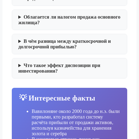
Облагается ли налогом продажа основного
жилища?
В чём разница между краткосрочной и
долгосрочной прибылью?
Что такое эффект диспозиции при
инвестировании?
💡 Интересные факты
Вавилоняне около 2000 года до н.э. были
первыми, кто разработал систему
расчёта прибыли от продажи активов,
используя казначейства для хранения
золота и серебра