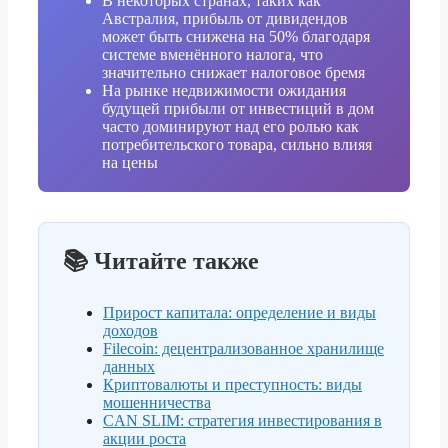
В некоторых странах, таких как
Австралия, прибыль от дивидендов
может быть снижена на 50% благодаря
системе вменённого налога, что
значительно снижает налоговое бремя
На рынке недвижимости ожидания
будущей прибыли от инвестиций в дом
часто доминируют над его ролью как
потребительского товара, сильно влияя
на цены
📚 Читайте также
Прирост капитала: определение и виды
доходов
Filecoin: децентрализованное хранилище
данных
Криптовалюты и преступность: виды
мошенничества
CAN SLIM: стратегия инвестирования в
акции роста