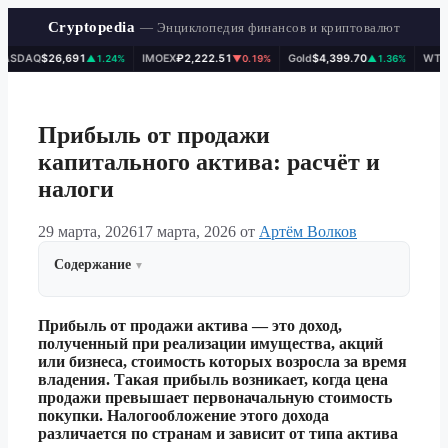
Cryptopedia
— Энциклопедия финансов и криптовалют
AQ
$26,691
IMOEX
₽2,222.51
Gold
$4,399.70
WTI
$78.1
▲1.24%
▼0.19%
▲1.36%
Перейти
к
содержимому
Прибыль от продажи
капитального актива: расчёт и
налоги
29 марта, 2026
17 марта, 2026
от
Артём Волков
Содержание
Прибыль от продажи актива — это доход,
полученный при реализации имущества, акций
или бизнеса, стоимость которых возросла за время
владения. Такая прибыль возникает, когда цена
продажи превышает первоначальную стоимость
покупки. Налогообложение этого дохода
различается по странам и зависит от типа актива