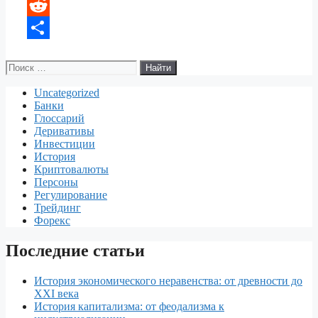
a
b
k
n
L
m
o
e
t
i
R
o
d
e
v
e
О
Поиск:
k
I
r
e
d
т
Uncategorized
n
e
J
d
п
Банки
s
o
i
р
Глоссарий
Деривативы
t
u
t
а
Инвестиции
История
r
в
Криптовалюты
Персоны
n
и
Регулирование
Трейдинг
a
т
Форекс
l
ь
Последние статьи
История экономического неравенства: от древности до
XXI века
История капитализма: от феодализма к