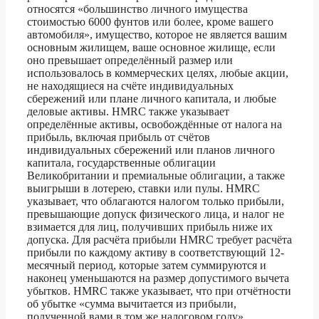
относятся «большинство личного имущества
стоимостью 6000 фунтов или более, кроме вашего
автомобиля», имущество, которое не является вашим
основным жилищем, ваше основное жилище, если
оно превышает определённый размер или
использовалось в коммерческих целях, любые акции,
не находящиеся на счёте индивидуальных
сбережений или плане личного капитала, и любые
деловые активы. HMRC также указывает
определённые активы, освобождённые от налога на
прибыль, включая прибыль от счётов
индивидуальных сбережений или планов личного
капитала, государственные облигации
Великобритании и премиальные облигации, а также
выигрыши в лотерею, ставки или пулы. HMRC
указывает, что облагаются налогом только прибыли,
превышающие допуск физического лица, и налог не
взимается для лиц, получивших прибыль ниже их
допуска. Для расчёта прибыли HMRC требует расчёта
прибыли по каждому активу в соответствующий 12-
месячный период, которые затем суммируются и
наконец уменьшаются на размер допустимого вычета
убытков. HMRC также указывает, что при отчётности
об убытке «сумма вычитается из прибыли,
полученной вами в том же налоговом году».