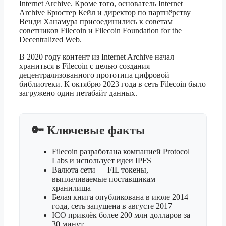
Internet Archive. Кроме того, основатель Internet
Archive Брюстер Кейл и директор по партнёрству
Венди Ханамура присоединились к советам
советников Filecoin и Filecoin Foundation for the
Decentralized Web.
В 2020 году контент из Internet Archive начал
храниться в Filecoin с целью создания
децентрализованного прототипа цифровой
библиотеки. К октябрю 2023 года в сеть Filecoin было
загружено один петабайт данных.
🔑 Ключевые факты
Filecoin разработана компанией Protocol
Labs и использует идеи IPFS
Валюта сети — FIL токены,
выплачиваемые поставщикам
хранилища
Белая книга опубликована в июле 2014
года, сеть запущена в августе 2017
ICO привлёк более 200 млн долларов за
30 минут