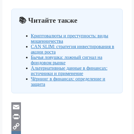
📚 Читайте также
Криптовалюты и преступность: виды
мошенничества
CAN SLIM: стратегия инвестирования в
акции роста
Бычья ловушка: ложный сигнал на
фондовом рынке
Альтернативные данные в финансах:
источники и применение
Чёрнинг в финансах: определение и
защита
E
m
P