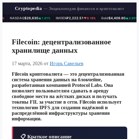
Cryptopedia
— Энциклопедия финансов и криптовалют
NASDAQ
$26,630
IMOEX
₽2,222.51
Gold
$4,409.60
▲1.01%
▼0.19%
▲3.95%
Перейти
к
содержимому
Filecoin: децентрализованное
хранилище данных
17 марта, 2026
от
Игорь Савельев
Filecoin криптовалюта — это децентрализованная
система хранения данных на блокчейне,
разработанная компанией Protocol Labs. Она
позволяет пользователям сдавать в аренду
свободное место на жёстких дисках и получать
токены FIL за участие в сети. Filecoin использует
технологию IPFS для создания надёжной и
распределённой инфраструктуры хранения
информации.
📋 Краткое описание