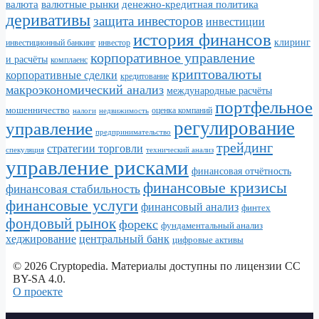
валюта
валютные рынки
денежно-кредитная политика
деривативы
защита инвесторов
инвестиции
история финансов
клиринг
инвестор
инвестиционный банкинг
корпоративное управление
и расчёты
комплаенс
криптовалюты
корпоративные сделки
кредитование
макроэкономический анализ
международные расчёты
портфельное
мошенничество
налоги
недвижимость
оценка компаний
регулирование
управление
предпринимательство
трейдинг
стратегии торговли
спекуляция
технический анализ
управление рисками
финансовая отчётность
финансовые кризисы
финансовая стабильность
финансовые услуги
финансовый анализ
финтех
фондовый рынок
форекс
фундаментальный анализ
хеджирование
центральный банк
цифровые активы
© 2026 Cryptopedia. Материалы доступны по лицензии CC
BY-SA 4.0.
О проекте