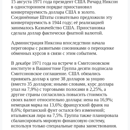
15 августа 1971 года президент США Ричард Никсон
в одностороннем порядке приостановил
конвертируемость доллара США в золото.
Соединённые Штаты сознательно предложили эту
конвертируемость в 1944 году; её реализацией
занималось Казначейство США. Приостановка
сделала доллар фактически фиатной валютой.
Администрация Никсона впоследствии начала
переговоры с развитыми союзниками о переоценке
обменных курсов в связи с этим событием.
В декабре 1971 года на встрече в Смитсоновском
институте в Вашингтоне Группа десяти подписала
Смитсоновское соглашение. США обязались
привязать доллар к цене 38 долларов за унцию
(вместо 35 долларов; иными словами, курс доллара
упал на 7,9%) с торговыми полосами в 2,25%, а
другие страны согласились повысить стоимость
своих валют относительно доллара: иена на 16,9%;
немецкая марка на 13,6%; французский франк на
8,6%; британский фунт остался без изменений;
итальянская лира на 7,5%. Группа также планировала
сбалансировать мировую финансовую систему,
используя только специальные права заимствования.