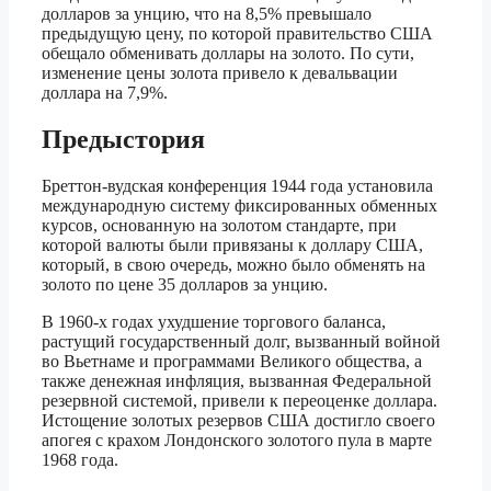
долларов за унцию, что на 8,5% превышало
предыдущую цену, по которой правительство США
обещало обменивать доллары на золото. По сути,
изменение цены золота привело к девальвации
доллара на 7,9%.
Предыстория
Бреттон-вудская конференция 1944 года установила
международную систему фиксированных обменных
курсов, основанную на золотом стандарте, при
которой валюты были привязаны к доллару США,
который, в свою очередь, можно было обменять на
золото по цене 35 долларов за унцию.
В 1960-х годах ухудшение торгового баланса,
растущий государственный долг, вызванный войной
во Вьетнаме и программами Великого общества, а
также денежная инфляция, вызванная Федеральной
резервной системой, привели к переоценке доллара.
Истощение золотых резервов США достигло своего
апогея с крахом Лондонского золотого пула в марте
1968 года.