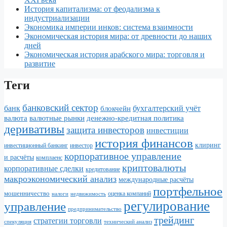
История капитализма: от феодализма к
индустриализации
Экономика империи инков: система взаимности
Экономическая история мира: от древности до наших
дней
Экономическая история арабского мира: торговля и
развитие
Теги
банковский сектор
банк
бухгалтерский учёт
блокчейн
валюта
валютные рынки
денежно-кредитная политика
деривативы
защита инвесторов
инвестиции
история финансов
клиринг
инвестор
инвестиционный банкинг
корпоративное управление
и расчёты
комплаенс
криптовалюты
корпоративные сделки
кредитование
макроэкономический анализ
международные расчёты
портфельное
мошенничество
налоги
недвижимость
оценка компаний
регулирование
управление
предпринимательство
трейдинг
стратегии торговли
спекуляция
технический анализ