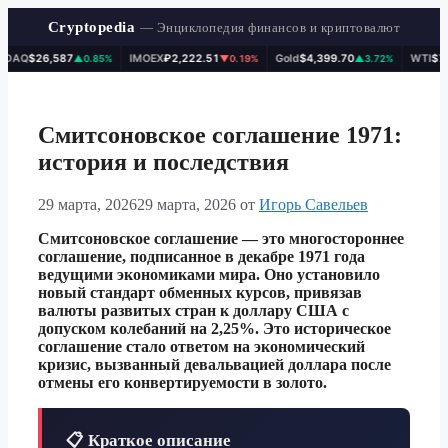
Cryptopedia
— Энциклопедия финансов и криптовалют
AQ
$26,587
IMOEX
₽2,222.51
Gold
$4,399.70
WTI
$78.0
▲0.85%
▼0.19%
▲3.72%
Перейти
к
содержимому
Смитсоновское соглашение 1971:
история и последствия
29 марта, 2026
29 марта, 2026
от
Игорь Савельев
Смитсоновское соглашение — это многостороннее
соглашение, подписанное в декабре 1971 года
ведущими экономиками мира. Оно установило
новый стандарт обменных курсов, привязав
валюты развитых стран к доллару США с
допуском колебаний на 2,25%. Это историческое
соглашение стало ответом на экономический
кризис, вызванный девальвацией доллара после
отмены его конвертируемости в золото.
📋 Краткое описание