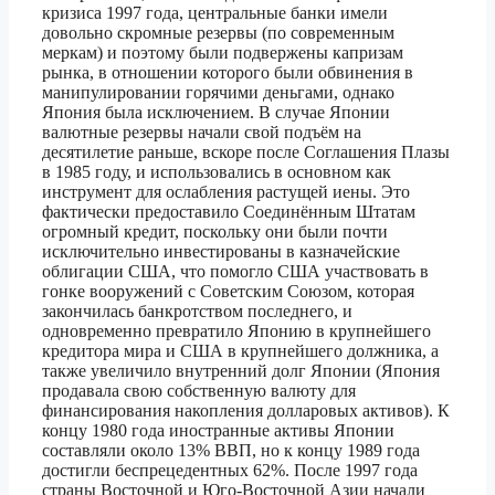
кризиса 1997 года, центральные банки имели
довольно скромные резервы (по современным
меркам) и поэтому были подвержены капризам
рынка, в отношении которого были обвинения в
манипулировании горячими деньгами, однако
Япония была исключением. В случае Японии
валютные резервы начали свой подъём на
десятилетие раньше, вскоре после Соглашения Плазы
в 1985 году, и использовались в основном как
инструмент для ослабления растущей иены. Это
фактически предоставило Соединённым Штатам
огромный кредит, поскольку они были почти
исключительно инвестированы в казначейские
облигации США, что помогло США участвовать в
гонке вооружений с Советским Союзом, которая
закончилась банкротством последнего, и
одновременно превратило Японию в крупнейшего
кредитора мира и США в крупнейшего должника, а
также увеличило внутренний долг Японии (Япония
продавала свою собственную валюту для
финансирования накопления долларовых активов). К
концу 1980 года иностранные активы Японии
составляли около 13% ВВП, но к концу 1989 года
достигли беспрецедентных 62%. После 1997 года
страны Восточной и Юго-Восточной Азии начали