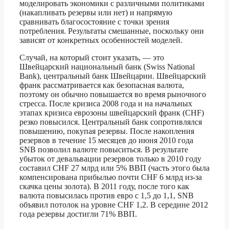
моделировать экономики с различными политиками
(накапливать резервы или нет) и напрямую
сравнивать благосостояние с точки зрения
потребления. Результаты смешанные, поскольку они
зависят от конкретных особенностей моделей.
Случай, на который стоит указать, — это
Швейцарский национальный банк (Swiss National
Bank), центральный банк Швейцарии. Швейцарский
франк рассматривается как безопасная валюта,
поэтому он обычно повышается во время рыночного
стресса. После кризиса 2008 года и на начальных
этапах кризиса еврозоны швейцарский франк (CHF)
резко повысился. Центральный банк сопротивлялся
повышению, покупая резервы. После накопления
резервов в течение 15 месяцев до июня 2010 года
SNB позволил валюте повыситься. В результате
убыток от девальвации резервов только в 2010 году
составил CHF 27 млрд или 5% ВВП (часть этого была
компенсирована прибылью почти CHF 6 млрд из-за
скачка цены золота). В 2011 году, после того как
валюта повысилась против евро с 1,5 до 1,1, SNB
объявил потолок на уровне CHF 1,2. В середине 2012
года резервы достигли 71% ВВП.