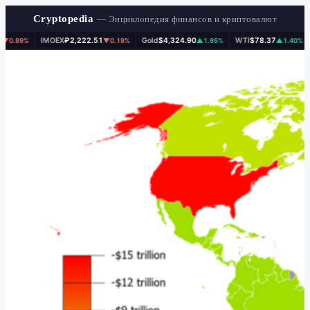
Cryptopedia
— Энциклопедия финансов и криптовалют
IMOEX
₽2,222.51
Gold
$4,324.90
WTI
$78.37
BTC
$6
▼0.19%
▲1.95%
▲1.40%
Перейти
к
содержимому