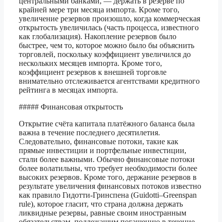
центральными банками, — держать в резерве по
крайней мере три месяца импорта. Кроме того,
увеличение резервов произошло, когда коммерческая
открытость увеличилась (часть процесса, известного
как глобализация). Накопление резервов было
быстрее, чем то, которое можно было бы объяснить
торговлей, поскольку коэффициент увеличился до
нескольких месяцев импорта. Кроме того,
коэффициент резервов к внешней торговле
внимательно отслеживается агентствами кредитного
рейтинга в месяцах импорта.
##### Финансовая открытость
Открытие счёта капитала платёжного баланса была
важна в течение последнего десятилетия.
Следовательно, финансовые потоки, такие как
прямые инвестиции и портфельные инвестиции,
стали более важными. Обычно финансовые потоки
более волатильны, что требует необходимости более
высоких резервов. Кроме того, держание резервов в
результате увеличения финансовых потоков известно
как правило Гидотти-Гринспена (Guidotti–Greenspan
rule), которое гласит, что страна должна держать
ликвидные резервы, равные своим иностранным
обязательствам, подлежащим погашению в течение