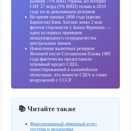
размере 71% ВВП страны, но потерял
CHF 27 млрд (5% ВВП) только в 2010
году из-за девальвации резервов
Во время паники 1890 года (кризис
Барингов) Банк Англии занял 2 млн
фунтов стерлингов у Банка Франции —
один из первых примеров
международного сотрудничества
центральных банков
Накопление валютных резервов
Японией после Соглашения Плазы 1985
года фактически предоставило
огромный кредит США,
инвестированный в казначейские
облигации, что помогло США в гонке
вооружений с СССР
📚 Читайте также
Фиксированный обменный курс:
система и механизмы