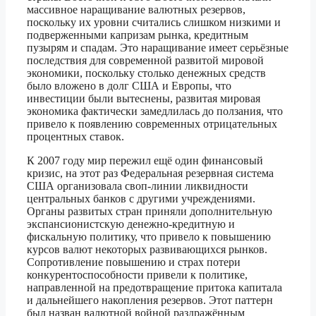
массивное наращивание валютных резервов,
поскольку их уровни считались слишком низкими и
подверженными капризам рынка, кредитным
пузырям и спадам. Это наращивание имеет серьёзные
последствия для современной развитой мировой
экономики, поскольку столько денежных средств
было вложено в долг США и Европы, что
инвестиции были вытеснены, развитая мировая
экономика фактически замедлилась до ползания, что
привело к появлению современных отрицательных
процентных ставок.
К 2007 году мир пережил ещё один финансовый
кризис, на этот раз Федеральная резервная система
США организовала своп-линии ликвидности
центральных банков с другими учреждениями.
Органы развитых стран приняли дополнительную
экспансионистскую денежно-кредитную и
фискальную политику, что привело к повышению
курсов валют некоторых развивающихся рынков.
Сопротивление повышению и страх потери
конкурентоспособности привели к политике,
направленной на предотвращение притока капитала
и дальнейшего накопления резервов. Этот паттерн
был назван валютной войной раздражённым