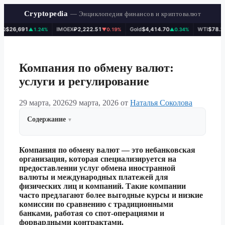
Cryptopedia
— Энциклопедия финансов и криптовалют
26,691
IMOEX
₽2,222.51
Gold
$4,414.70
WTI
$78.26
▲1.24%
▼0.19%
▲0.34%
▲0
Перейти
к
содержимому
Компания по обмену валют:
услуги и регулирование
29 марта, 2026
29 марта, 2026
от
Наталья Соколова
Содержание
Компания по обмену валют — это небанковская
организация, которая специализируется на
предоставлении услуг обмена иностранной
валюты и международных платежей для
физических лиц и компаний. Такие компании
часто предлагают более выгодные курсы и низкие
комиссии по сравнению с традиционными
банками, работая со спот-операциями и
форвардными контрактами.