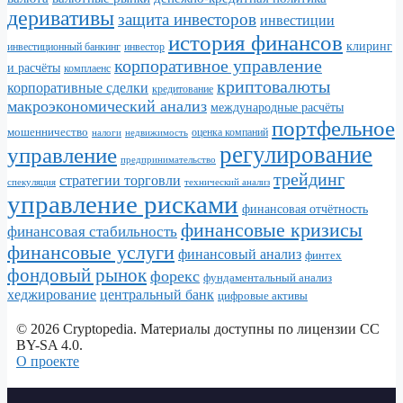
деривативы
защита инвесторов
инвестиции
история финансов
клиринг
инвестор
инвестиционный банкинг
корпоративное управление
и расчёты
комплаенс
криптовалюты
корпоративные сделки
кредитование
макроэкономический анализ
международные расчёты
портфельное
мошенничество
налоги
недвижимость
оценка компаний
регулирование
управление
предпринимательство
трейдинг
стратегии торговли
спекуляция
технический анализ
управление рисками
финансовая отчётность
финансовые кризисы
финансовая стабильность
финансовые услуги
финансовый анализ
финтех
фондовый рынок
форекс
фундаментальный анализ
хеджирование
центральный банк
цифровые активы
© 2026 Cryptopedia. Материалы доступны по лицензии CC
BY-SA 4.0.
О проекте