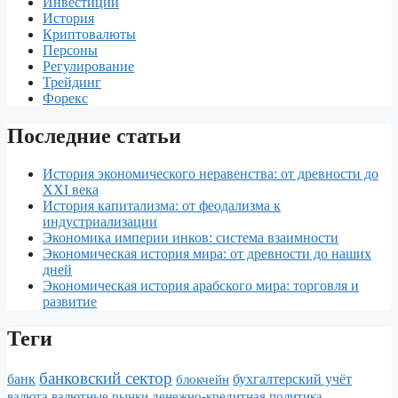
Инвестиции
История
r
в
Криптовалюты
Персоны
n
и
Регулирование
Трейдинг
a
т
Форекс
l
ь
Последние статьи
История экономического неравенства: от древности до
XXI века
История капитализма: от феодализма к
индустриализации
Экономика империи инков: система взаимности
Экономическая история мира: от древности до наших
дней
Экономическая история арабского мира: торговля и
развитие
Теги
банковский сектор
банк
бухгалтерский учёт
блокчейн
валюта
валютные рынки
денежно-кредитная политика