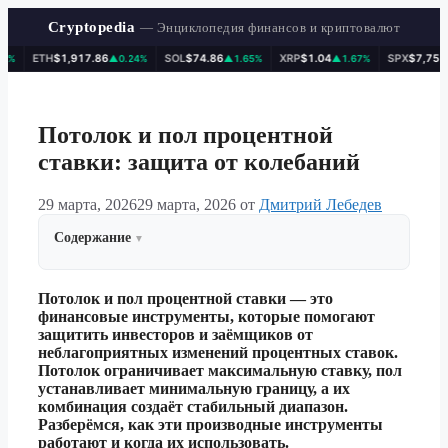
Cryptopedia
— Энциклопедия финансов и криптовалют
ETH
$1,917.86
SOL
$74.86
XRP
$1.04
SPX
$7,757.64
▲0.24%
▲1.65%
▲1.67%
▲0
Перейти
к
содержимому
Потолок и пол процентной
ставки: защита от колебаний
29 марта, 2026
29 марта, 2026
от
Дмитрий Лебедев
Содержание
Потолок и пол процентной ставки — это
финансовые инструменты, которые помогают
защитить инвесторов и заёмщиков от
неблагоприятных изменений процентных ставок.
Потолок ограничивает максимальную ставку, пол
устанавливает минимальную границу, а их
комбинация создаёт стабильный диапазон.
Разберёмся, как эти производные инструменты
работают и когда их использовать.