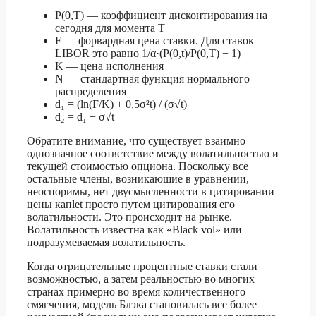
P(0,T) — коэффициент дисконтирования на
сегодня для момента T
F — форвардная цена ставки. Для ставок
LIBOR это равно 1/α·(P(0,t)/P(0,T) − 1)
K — цена исполнения
N — стандартная функция нормального
распределения
d₁ = (ln(F/K) + 0,5σ²t) / (σ√t)
d₂ = d₁ − σ√t
Обратите внимание, что существует взаимно
однозначное соответствие между волатильностью и
текущей стоимостью опциона. Поскольку все
остальные члены, возникающие в уравнении,
неоспоримы, нет двусмысленности в цитировании
цены капlet просто путем цитирования его
волатильности. Это происходит на рынке.
Волатильность известна как «Black vol» или
подразумеваемая волатильность.
Когда отрицательные процентные ставки стали
возможностью, а затем реальностью во многих
странах примерно во время количественного
смягчения, модель Блэка становилась все более