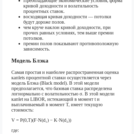
Преобладающие экономические условия, форма
кривой доходности и волатильность
процентных ставок.
восходящая кривая доходности — потолки
будут дороже полов.
чем круче наклон кривой доходности, при
прочих равных условиях, тем выше премии
потолков.
премии полов показывают противоположную
зависимость.
Модель Блэка
Самая простая и наиболее распространенная оценка
капlets процентной ставки осуществляется через
модель Блэка (Black model). В этой модели
предполагается, что базовая ставка распределена
логнормально с волатильностью σ. В этой модели
капlet на LIBOR, истекающий в момент t и
выплачиваемый в момент T, имеет текущую
стоимость:
V = P(0,T)(F·N(d₁) − K·N(d₂))
где: