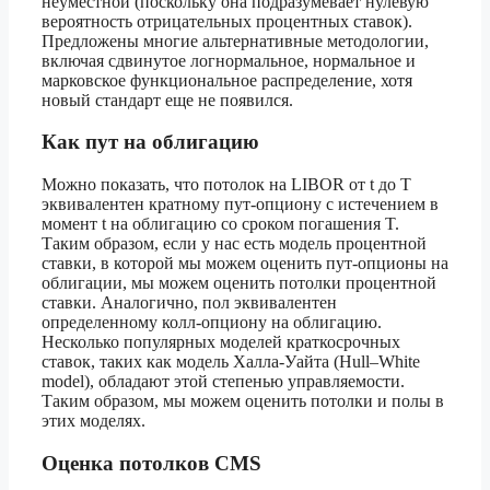
неуместной (поскольку она подразумевает нулевую
вероятность отрицательных процентных ставок).
Предложены многие альтернативные методологии,
включая сдвинутое логнормальное, нормальное и
марковское функциональное распределение, хотя
новый стандарт еще не появился.
Как пут на облигацию
Можно показать, что потолок на LIBOR от t до T
эквивалентен кратному пут-опциону с истечением в
момент t на облигацию со сроком погашения T.
Таким образом, если у нас есть модель процентной
ставки, в которой мы можем оценить пут-опционы на
облигации, мы можем оценить потолки процентной
ставки. Аналогично, пол эквивалентен
определенному колл-опциону на облигацию.
Несколько популярных моделей краткосрочных
ставок, таких как модель Халла-Уайта (Hull–White
model), обладают этой степенью управляемости.
Таким образом, мы можем оценить потолки и полы в
этих моделях.
Оценка потолков CMS