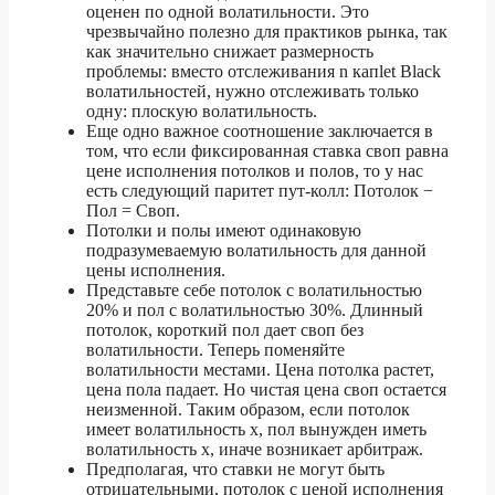
оценен по одной волатильности. Это
чрезвычайно полезно для практиков рынка, так
как значительно снижает размерность
проблемы: вместо отслеживания n капlet Black
волатильностей, нужно отслеживать только
одну: плоскую волатильность.
Еще одно важное соотношение заключается в
том, что если фиксированная ставка своп равна
цене исполнения потолков и полов, то у нас
есть следующий паритет пут-колл: Потолок −
Пол = Своп.
Потолки и полы имеют одинаковую
подразумеваемую волатильность для данной
цены исполнения.
Представьте себе потолок с волатильностью
20% и пол с волатильностью 30%. Длинный
потолок, короткий пол дает своп без
волатильности. Теперь поменяйте
волатильности местами. Цена потолка растет,
цена пола падает. Но чистая цена своп остается
неизменной. Таким образом, если потолок
имеет волатильность x, пол вынужден иметь
волатильность x, иначе возникает арбитраж.
Предполагая, что ставки не могут быть
отрицательными, потолок с ценой исполнения