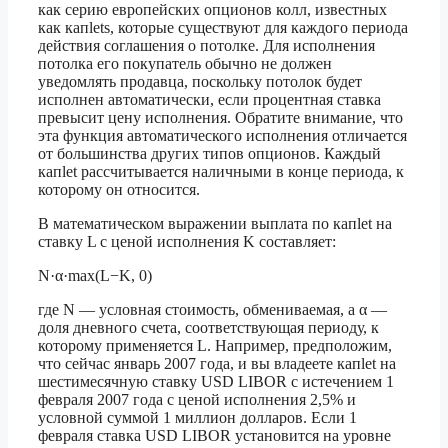
как серию европейских опционов колл, известных
как капlets, которые существуют для каждого периода
действия соглашения о потолке. Для исполнения
потолка его покупатель обычно не должен
уведомлять продавца, поскольку потолок будет
исполнен автоматически, если процентная ставка
превысит цену исполнения. Обратите внимание, что
эта функция автоматического исполнения отличается
от большинства других типов опционов. Каждый
капlet рассчитывается наличными в конце периода, к
которому он относится.
В математическом выражении выплата по капlet на
ставку L с ценой исполнения K составляет:
N·α·max(L−K, 0)
где N — условная стоимость, обмениваемая, а α —
доля дневного счета, соответствующая периоду, к
которому применяется L. Например, предположим,
что сейчас январь 2007 года, и вы владеете капlet на
шестимесячную ставку USD LIBOR с истечением 1
февраля 2007 года с ценой исполнения 2,5% и
условной суммой 1 миллион долларов. Если 1
февраля ставка USD LIBOR установится на уровне