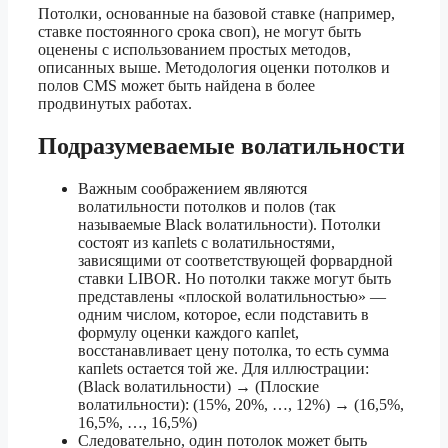
Потолки, основанные на базовой ставке (например,
ставке постоянного срока своп), не могут быть
оценены с использованием простых методов,
описанных выше. Методология оценки потолков и
полов CMS может быть найдена в более
продвинутых работах.
Подразумеваемые волатильности
Важным соображением являются
волатильности потолков и полов (так
называемые Black волатильности). Потолки
состоят из капlets с волатильностями,
зависящими от соответствующей форвардной
ставки LIBOR. Но потолки также могут быть
представлены «плоской волатильностью» —
одним числом, которое, если подставить в
формулу оценки каждого капlet,
восстанавливает цену потолка, то есть сумма
капlets остается той же. Для иллюстрации:
(Black волатильности) → (Плоские
волатильности): (15%, 20%, …, 12%) → (16,5%,
16,5%, …, 16,5%)
Следовательно, один потолок может быть