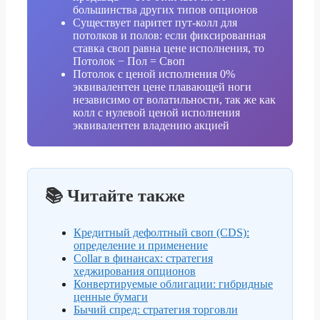
большинства других типов опционов
Существует паритет пут-колл для
потолков и полов: если фиксированная
ставка своп равна цене исполнения, то
Потолок − Пол = Своп
Потолок с ценой исполнения 0%
эквивалентен цене плавающей ноги
независимо от волатильности, так же как
колл с нулевой ценой исполнения
эквивалентен владению акцией
📚 Читайте также
Кредитный дефолтный своп (CDS):
определение и применение
Collar в финансах: стратегия
хеджирования опционов
Конвертируемые облигации: гибридные
ценные бумаги
Бычий спред: стратегия торговли