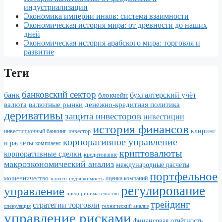
индустриализации
Экономика империи инков: система взаимности
Экономическая история мира: от древности до наших
дней
Экономическая история арабского мира: торговля и
развитие
Теги
банковский сектор
банк
бухгалтерский учёт
блокчейн
валюта
валютные рынки
денежно-кредитная политика
деривативы
защита инвесторов
инвестиции
история финансов
клиринг
инвестор
инвестиционный банкинг
корпоративное управление
и расчёты
комплаенс
криптовалюты
корпоративные сделки
кредитование
макроэкономический анализ
международные расчёты
портфельное
мошенничество
налоги
недвижимость
оценка компаний
регулирование
управление
предпринимательство
трейдинг
стратегии торговли
спекуляция
технический анализ
управление рисками
финансовая отчётность