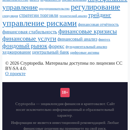
регулирование
управление
предпринимательство
трейдинг
стратегии торговли
спекуляция
технический анализ
управление рисками
финансовая отчётность
финансовые кризисы
финансовая стабильность
финансовые услуги
финансовый анализ
финтех
фондовый рынок
форекс
фундаментальный анализ
хеджирование
центральный банк
цифровые активы
© 2026 Cryptopedia. Материалы доступны по лицензии CC
BY-SA 4.0.
О проекте
18+
Cryptopedia — энциклопедия финансов и криптовалют. Сайт
носит исключительно информационный и образовательный
характер.
Информация не является инвестиционной рекомендацией. Любые
финансовые решения вы принимаете на свой риск.