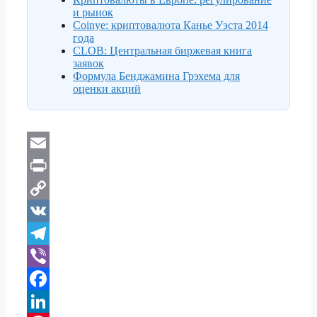
и рынок
Coinye: криптовалюта Канье Уэста 2014
года
CLOB: Центральная биржевая книга
заявок
Формула Бенджамина Грэхема для
оценки акций
E
m
P
a
r
C
i
i
o
V
l
n
p
K
T
t
y
e
V
L
l
i
F