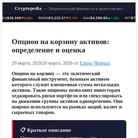
Cryptopedia
— Энциклопедия финансов и криптовалют
Q
$26,348
IMOEX
₽2,222.51
Gold
$4,298.80
WTI
$78.10
▼0.89%
▼0.19%
▲1.25%
Перейти
к
содержимому
Опцион на корзину активов:
определение и оценка
29 марта, 2026
20 марта, 2026
от
Елена Черных
Опцион на корзину — это экзотический
финансовый инструмент, базовым активом
которого служит взвешенная сумма нескольких
активов. Такие опционы позволяют инвесторам
хеджировать риски портфеля или спекулировать
на движении группы активов одновременно. Они
широко используются на рынках акций, валют и
сырьевых товаров.
📋 Краткое описание