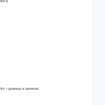
ятся.
ет = разница в премиях.