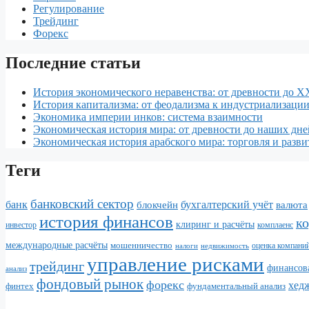
Регулирование
Трейдинг
Форекс
Последние статьи
История экономического неравенства: от древности до X
История капитализма: от феодализма к индустриализаци
Экономика империи инков: система взаимности
Экономическая история мира: от древности до наших дне
Экономическая история арабского мира: торговля и разви
Теги
банковский сектор
банк
бухгалтерский учёт
блокчейн
валюта
история финансов
к
клиринг и расчёты
инвестор
комплаенс
международные расчёты
мошенничество
налоги
недвижимость
оценка компани
управление рисками
трейдинг
финансова
анализ
фондовый рынок
форекс
хед
финтех
фундаментальный анализ