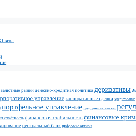
XI века
и
й
тие
деривативы
з
валютные рынки
денежно-кредитная политика
орпоративное управление
корпоративные сделки
кредитование
регу
портфельное управление
й
предпринимательство
финансовые криз
финансовая стабильность
я отчётность
жирование
центральный банк
цифровые активы