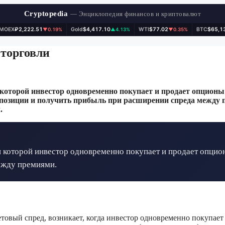
Cryptopedia
— Энциклопедия финансов и криптовалют
IMOEX
₽2,222.51
Gold
$4,417.10
WTI
$77.02
BTC
$65,1
▼0.19%
▲4.13%
▼0.35%
 торговли
 которой инвестор одновременно покупает и продает опционы
позиции и получить прибыль при расширении спреда между п
.
 которой инвестор одновременно покупает и продает опцио
ежду премиями.
товый спред, возникает, когда инвестор одновременно покупает