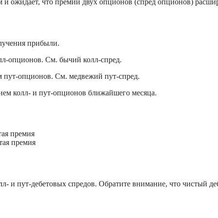
 и ожидает, что премии двух опционов (спред опционов) расшир
олучения прибыли.
л-опционов. См. бычий колл-спред.
 пут-опционов. См. медвежий пут-спред.
ием колл- и пут-опционов ближайшего месяца.
тая премия
тая премия
- и пут-дебетовых спредов. Обратите внимание, что чистый деб