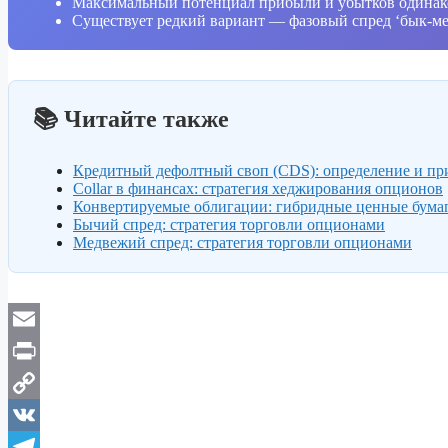
Максимальный потенциал прибыли и убытков одинаков 
Существует редкий вариант — фазовый спред ‘бык-ме
📚 Читайте также
Кредитный дефолтный своп (CDS): определение и п
Collar в финансах: стратегия хеджирования опционов
Конвертируемые облигации: гибридные ценные бума
Бычий спред: стратегия торговли опционами
Медвежий спред: стратегия торговли опционами
Email
Print
Copy
Link
VK