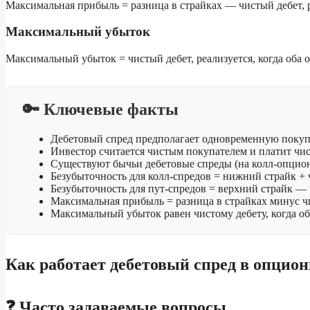
Максимальная прибыль = разница в страйках — чистый дебет, ре
Максимальный убыток
Максимальный убыток = чистый дебет, реализуется, когда оба 
🔑 Ключевые факты
Дебетовый спред предполагает одновременную покуп
Инвестор считается чистым покупателем и платит чис
Существуют бычьи дебетовые спреды (на колл-опцион
Безубыточность для колл-спредов = нижний страйк + 
Безубыточность для пут-спредов = верхний страйк —
Максимальная прибыль = разница в страйках минус ч
Максимальный убыток равен чистому дебету, когда об
Как работает дебетовый спред в опцион
❓ Часто задаваемые вопросы