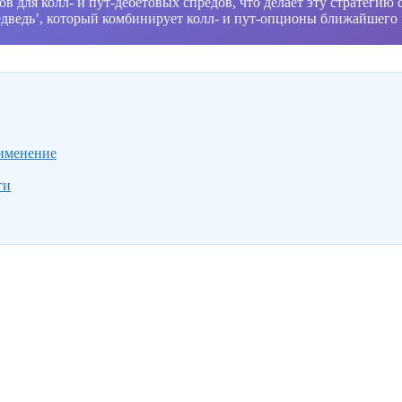
для колл- и пут-дебетовых спредов, что делает эту стратегию
дведь’, который комбинирует колл- и пут-опционы ближайшего 
рименение
ги