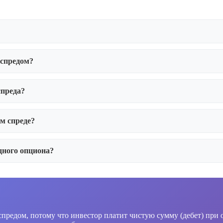
 спредом?
спреда?
м спреде?
дного опциона?
предом, потому что инвестор платит чистую сумму (дебет) при