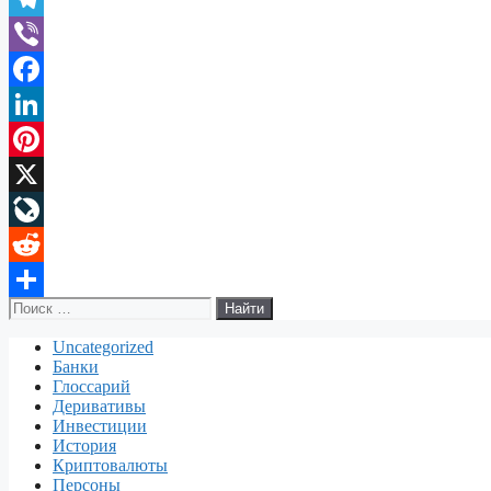
Telegram
Viber
Facebook
LinkedIn
Pinterest
X
LiveJournal
Reddit
Поиск:
Отправить
Uncategorized
Банки
Глоссарий
Деривативы
Инвестиции
История
Криптовалюты
Персоны