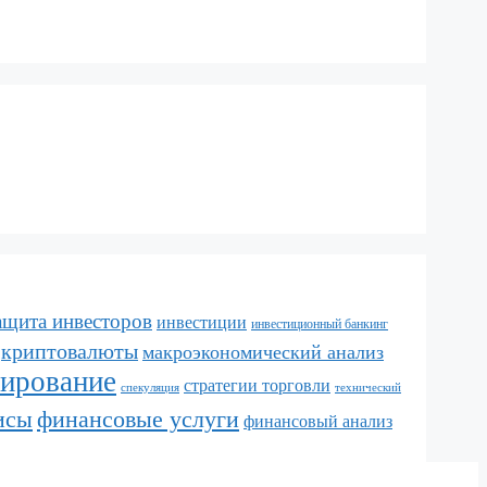
ащита инвесторов
инвестиции
инвестиционный банкинг
криптовалюты
макроэкономический анализ
лирование
стратегии торговли
спекуляция
технический
исы
финансовые услуги
финансовый анализ