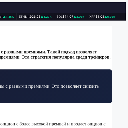
31
ETH
$1,926.28
SOL
$74.07
XRP
$1.04
▲1.35%
▲1.27%
▲2.06%
▲0.36%
 с разными премиями. Такой подход позволяет
ремиями. Эта стратегия популярна среди трейдеров,
ны с разными премиями. Это позволяет снизить
 опцион с более высокой премией и продает опцион с