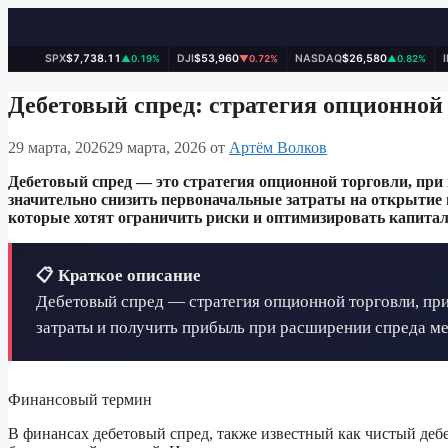
SPX
$7,738.11
DJI
$53,960
NASDAQ
$26,580
▲0.19%
▼0.72%
▲0.82%
Перейти
к
Дебетовый спред: стратегия опционной
содержимому
29 марта, 2026
29 марта, 2026
от
Артём Волков
Дебетовый спред — это стратегия опционной торговли, при
значительно снизить первоначальные затраты на открытие 
которые хотят ограничить риски и оптимизировать капитал
📋 Краткое описание
Дебетовый спред — стратегия опционной торговли, при
затраты и получить прибыль при расширении спреда м
Финансовый термин
В финансах дебетовый спред, также известный как чистый дебе