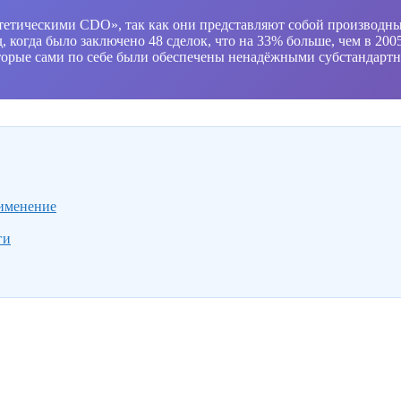
тетическими CDO», так как они представляют собой производн
когда было заключено 48 сделок, что на 33% больше, чем в 200
торые сами по себе были обеспечены ненадёжными субстандартн
рименение
ги