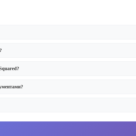
?
Squared?
ументами?