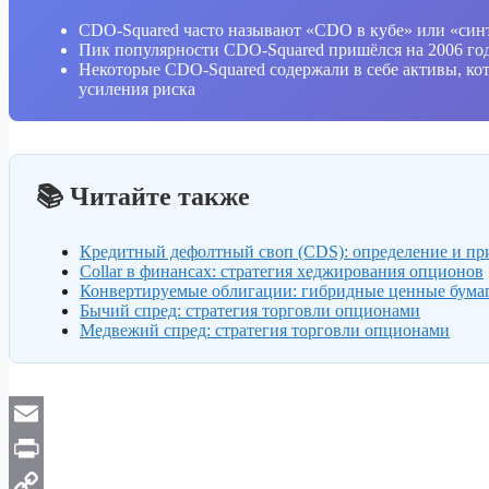
CDO-Squared часто называют «CDO в кубе» или «син
Пик популярности CDO-Squared пришёлся на 2006 год, 
Некоторые CDO-Squared содержали в себе активы, ко
усиления риска
📚 Читайте также
Кредитный дефолтный своп (CDS): определение и п
Collar в финансах: стратегия хеджирования опционов
Конвертируемые облигации: гибридные ценные бума
Бычий спред: стратегия торговли опционами
Медвежий спред: стратегия торговли опционами
Email
Print