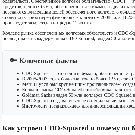
обязательств. Обеспеченное долговое обязательство (CDO) — 
кредитов, ценных бумаг, обеспеченных активами, и других кр
передаются владельцам долей обеспеченного долгового обязат
стали популярны перед финансовым кризисом 2008 года. В 2005
производителем, создав и продав 11 из них.
Коллапс рынка обеспеченных долговых обязательств и CDO-Squa
последним банком, держащим CDO-Squared, владея 50 миллиона
🔑 Ключевые факты
CDO-Squared — это ценные бумаги, обеспеченные тр
В 2005-2007 годах было заключено более 125 сделок 
Merrill Lynch был крупнейшим производителем, создав
Коллапс рынка CDO-Squared способствовал кризису с
Goldman Sachs владел 50 млн долларов CDO-Squared в
CDO-Squared создавались через специальные назначе
Инструмент предназначался для диверсификации кре
Как устроен CDO-Squared и почему он 