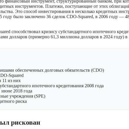
это финансовый инструмент, структурированный банком, при кот
едитных инструментов. Платежи, поступающие от этих облигаций
ельства. Это способ инвестирования в несколько кредитных ин
 году было заключено 36 сделок CDO-Squared, в 2006 году — 48,
red способствовал кризису субстандартного ипотечного кредито
ми долларов (примерно 61,3 миллиона долларов в 2024 году) в 
аншами обеспеченных долговых обязательств (CDO)
CDO-Squared
 11 из них
убстандартного ипотечного кредитования 2008 года
 июне 2018 года
нные учреждения (SPE)
дитного риска
был рискован