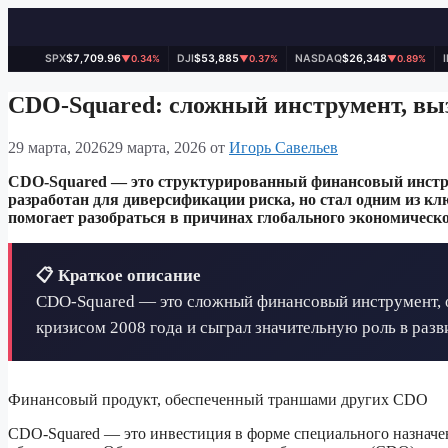
SPX
$7,709.96
DJI
$53,885
NASDAQ
$26,348
▼0.34%
▼0.37%
▼0.89%
Перейти
к
CDO-Squared: сложный инструмент, вы
содержимому
29 марта, 2026
29 марта, 2026
от
Игорь Савельев
CDO-Squared — это структурированный финансовый инструм
разработан для диверсификации риска, но стал одним из к
помогает разобраться в причинах глобального экономическо
📋 Краткое описание
CDO-Squared — это сложный финансовый инструмент, 
кризисом 2008 года и сыграл значительную роль в раз
Финансовый продукт, обеспеченный траншами других CDO
CDO-Squared — это инвестиция в форме специального назнач