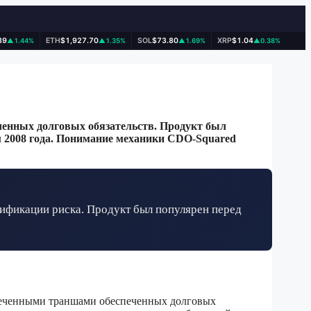
89
ETH
$1,927.70
SOL
$73.80
XRP
$1.04
▲1.44%
▲1.35%
▲1.69%
▲0.38%
ченных долговых обязательств. Продукт был
м 2008 года. Понимание механики CDO-Squared
ификации риска. Продукт был популярен перед
спеченными траншами обеспеченных долговых