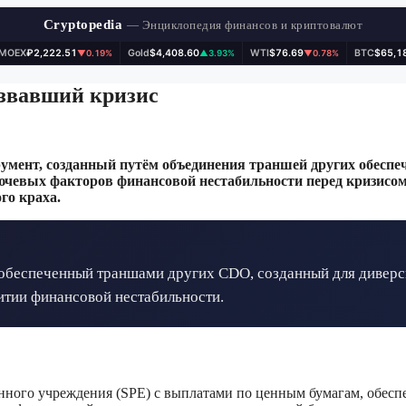
Cryptopedia
— Энциклопедия финансов и криптовалют
IMOEX
₽2,222.51
Gold
$4,408.60
WTI
$76.69
BTC
$65,1
▼0.19%
▲3.93%
▼0.78%
звавший кризис
ент, созданный путём объединения траншей других обеспе
лючевых факторов финансовой нестабильности перед кризисо
го краха.
обеспеченный траншами других CDO, созданный для диверс
витии финансовой нестабильности.
енного учреждения (SPE) с выплатами по ценным бумагам, обе