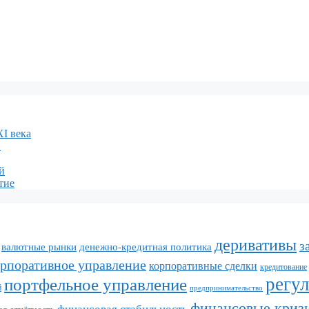
XI века
и
й
тие
деривативы
з
валютные рынки
денежно-кредитная политика
орпоративное управление
корпоративные сделки
кредитование
регу
портфельное управление
й
предпринимательство
финансовые криз