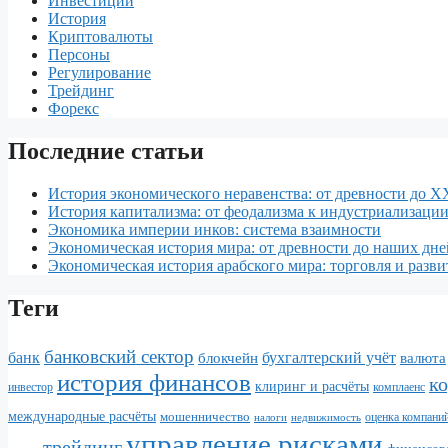
Инвестиции
История
Криптовалюты
Персоны
Регулирование
Трейдинг
Форекс
Последние статьи
История экономического неравенства: от древности до X
История капитализма: от феодализма к индустриализаци
Экономика империи инков: система взаимности
Экономическая история мира: от древности до наших дне
Экономическая история арабского мира: торговля и разви
Теги
банковский сектор
банк
бухгалтерский учёт
блокчейн
валюта
история финансов
к
клиринг и расчёты
инвестор
комплаенс
международные расчёты
мошенничество
налоги
недвижимость
оценка компани
управление рисками
трейдинг