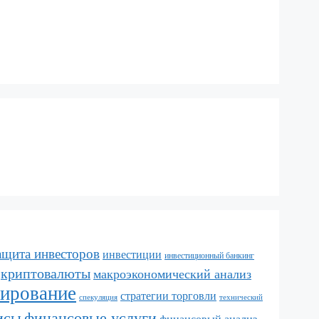
ащита инвесторов
инвестиции
инвестиционный банкинг
криптовалюты
макроэкономический анализ
лирование
стратегии торговли
спекуляция
технический
исы
финансовые услуги