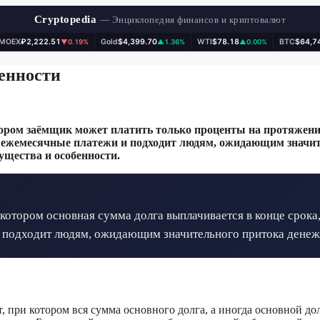
Cryptopedia
— Энциклопедия финансов и криптовалют
IMOEX
₽2,222.51
Gold
$4,399.70
WTI
$78.18
BTC
$64,7
▼0.19%
▲1.36%
▲0.00%
енности
ром заёмщик может платить только проценты на протяжении
ь ежемесячные платежи и подходит людям, ожидающим значит
ущества и особенности.
отором основная сумма долга выплачивается в конце срока,
 подходит людям, ожидающим значительного притока денеж
 при котором вся сумма основного долга, а иногда основной до