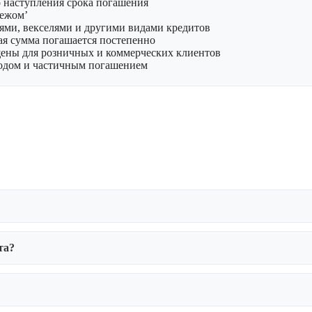
 наступления срока погашения
тежом’
ями, векселями и другими видами кредитов
ая сумма погашается постепенно
ены для розничных и коммерческих клиентов
одом и частичным погашением
та?