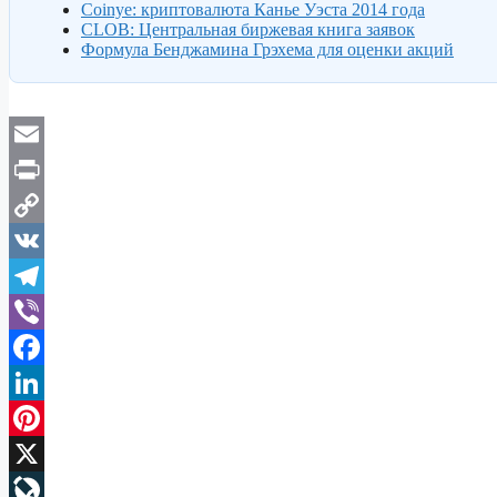
Coinye: криптовалюта Канье Уэста 2014 года
CLOB: Центральная биржевая книга заявок
Формула Бенджамина Грэхема для оценки акций
Email
Print
Copy
Link
VK
Telegram
Viber
Facebook
LinkedIn
Pinterest
X