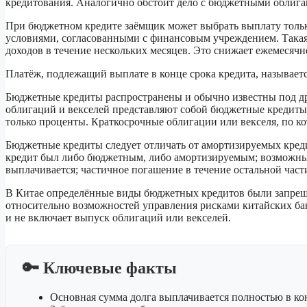
кредитования. Аналогично обстоит дело с бюджетными облига
При бюджетном кредите заёмщик может выбрать выплату только
условиями, согласованными с финансовым учреждением. Такая
доходов в течение нескольких месяцев. Это снижает ежемесяч
Платёж, подлежащий выплате в конце срока кредита, называе
Бюджетные кредиты распространены и обычно известны под д
облигаций и векселей представляют собой бюджетные кредиты
только проценты. Краткосрочные облигации или векселя, по к
Бюджетные кредиты следует отличать от амортизируемых креди
кредит был либо бюджетным, либо амортизируемым; возможны 
выплачивается; частичное погашение в течение остальной час
В Китае определённые виды бюджетных кредитов были запрещен
относительно возможностей управления рисками китайских бан
и не включает выпуск облигаций или векселей.
🔑 Ключевые факты
Основная сумма долга выплачивается полностью в ко