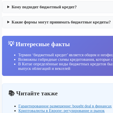
Кому подходит бюджетный кредит?
Какие формы могут принимать бюджетные кредиты?
💡 Интересные факты
Термин ‘бюджетный кредит’ является общим и неофиц
Возможны гибридные схемы кредитования, которые со
В Китае определённые виды бюджетных кредитов были
выпуск облигаций и векселей
📚 Читайте также
Гарантированное размещение: bought deal в финансах
Криптовалюты в Европе: регулирование и рынок