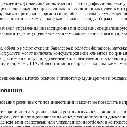
управлением финансовыми активами) — это профессиональное у
с целью достижения определённых инвестиционных целей в инте
и, благотворительные организации, образовательные учреждени
 инвестиционные схемы, такие как взаимные фонды, биржевые ф
значения управления инвестиционными фондами, специализирую
ее общий термин управление активами может относиться к управ
 обычно имеют степени бакалавра в области финансов, математ
 Их услуги могут включать консультирование клиентов по фин
ых физических лиц. Определённые виды деятельности в области
агам и биржам США. Инвестиционные профессионалы также могу
единённых Штатах обычно считаются фидуциариями и обязаны д
рования
льзования различных типов инвестиций и может не позволить на
тегории: институциональные и розничные/консультационные, в з
иями, специализирующиеся на консультационном или дискреци
 денежными средствами или управлением портфелем в контексте