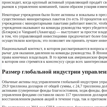
происходит, когда крупный активный управляющий продаёт св
рынков к управлению компанией, таким образом ускоряя измен
Некоторые учреждения были более активны и вокальны в прес
существенных миноритарных пакетов (то есть 10 процентов или
учреждения с миноритарными пакетами работают вместе, чтобы
учреждения оказывают на команды руководства через убедите
(Блэкрок) и Vanguard (Авангард) — выступают за простое влад
в том, что управляющий инвестициями предпочитает более бли
осуществляли контроль; это позволяет им принять лучшее инв
Национальный контекст, в котором рассматриваются вопросы 
рычаг для оказания давления на команды руководства. В Япони
права конечных владельцев. В то время как американские фир
в котором они стремятся к консенсусу среди всех заинтересова
Размер глобальной индустрии управле
Обычные активы под управлением глобальной индустрии управ
29,9 триллиона долларов от общей суммы, с 24,7 триллиона д
активами (суверенные фонды благосостояния, хедж-фонды, фо
управления фондами составили около 117 триллионов долларов.
восстановлением рынков акций в течение года, так и притоком