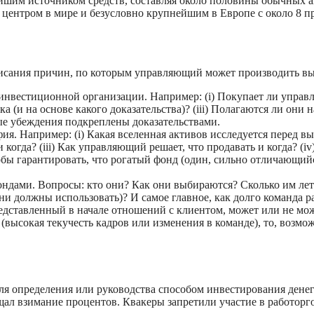
йшим источником средств, составляя около половины обычных а
центром в мире и безусловно крупнейшим в Европе с около 8 пр
писания причин, по которым управляющий может производить вы
нвестиционной организации. Например: (i) Покупает ли управ
ка (и на основе какого доказательства)? (iii) Полагаются ли он
ые убеждения подкреплены доказательствами.
фия. Например: (i) Какая вселенная активов исследуется перед 
 когда? (iii) Как управляющий решает, что продавать и когда? 
обы гарантировать, что рогатый фонд (один, сильно отличающийс
ндами. Вопросы: кто они? Как они выбираются? Сколько им лет
и должны использовать)? И самое главное, как долго команда р
дставленный в начале отношений с клиентом, может или не може
 (высокая текучесть кадров или изменения в команде), то, возмо
ля определения или руководства способом инвестирования дене
щал взимание процентов. Квакеры запретили участие в работорг