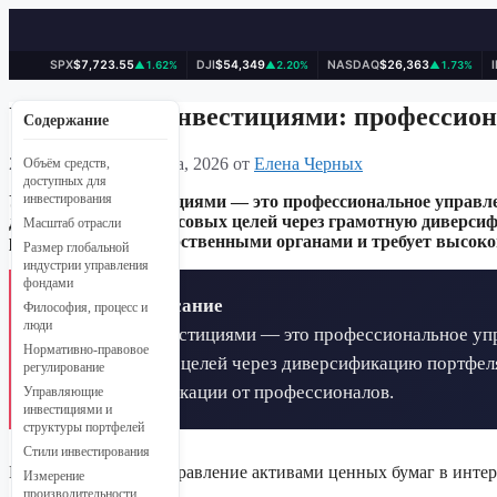
SPX
$7,723.55
DJI
$54,349
NASDAQ
$26,363
▲1.62%
▲2.20%
▲1.73%
Перейти
к
Управление инвестициями: профессион
Содержание
содержимому
29 марта, 2026
29 марта, 2026
от
Елена Черных
Объём средств,
доступных для
Управление инвестициями — это профессиональное управле
инвестирования
достичь своих финансовых целей через грамотную диверсиф
Масштаб отрасли
регулируется государственными органами и требует высок
Размер глобальной
индустрии управления
фондами
📋 Краткое описание
Философия, процесс и
люди
Управление инвестициями — это профессиональное упр
Нормативно-правовое
инвестиционных целей через диверсификацию портфеля,
регулирование
высокой квалификации от профессионалов.
Управляющие
инвестициями и
структуры портфелей
Стили инвестирования
Профессиональное управление активами ценных бумаг в интер
Измерение
производительности