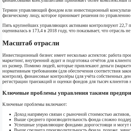
финансовыми консультантами принимает более комплексный по
Термин управляющий фондом или инвестиционный консультант 
физическому лицу, которое принимает решения по управлению
Пять крупнейших управляющих активами контролируют 22,7 пр
оценивалась в 173,4 в 2018 году, что показывает, что отрасль н
Масштаб отрасли
Инвестиционный бизнес имеет несколько аспектов: работа про
маркетинг, внутренний аудит и подготовка отчётов для кли
их размер. Помимо людей, которые привлекают деньги (маркет
нормативным требованиям (для обеспечения соответствия зак
контроля), финансовые контролёры (для учёта собственных де
регистрации транзакций и оценки фондов для тысяч клиентов 
Ключевые проблемы управления такими предпр
Ключевые проблемы включают:
Доход напрямую связан с рыночной стоимостью активов, 
Выше среднего производительность фонда сложно поддер
Успешные управляющие фондами дорогостоящи и могут 
Выше среднего производительность фонда, похоже, зави