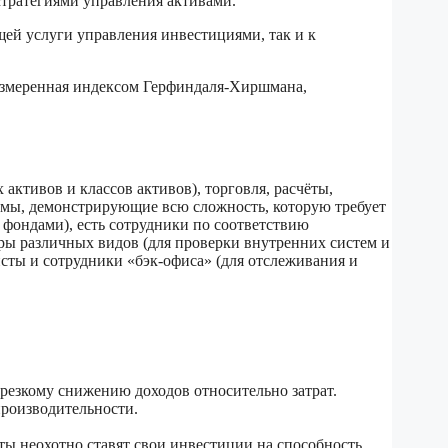
тратегиями управления активами.
й услуги управления инвестициями, так и к
измеренная индексом Герфиндаля-Хиршмана,
ктивов и классов активов), торговля, расчёты,
мы, демонстрирующие всю сложность, которую требует
 фондами), есть сотрудники по соответствию
ры различных видов (для проверки внутренних систем и
сты и сотрудники «бэк-офиса» (для отслеживания и
резкому снижению доходов относительно затрат.
производительности.
ы неохотно ставят свои инвестиции на способность