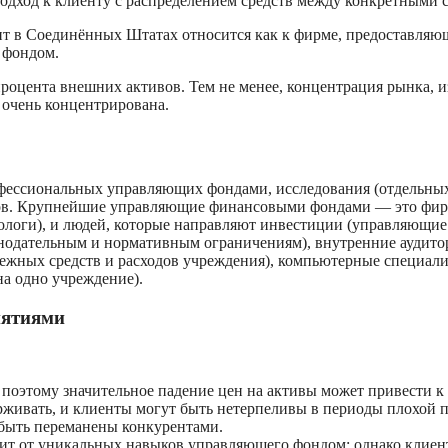
дход к клиенту с распределением средств между конкретными с
в Соединённых Штатах относится как к фирме, предоставляюще
 фондом.
оцента внешних активов. Тем не менее, концентрация рынка, 
е очень концентрирована.
фессиональных управляющих фондами, исследования (отдельных а
ентов. Крупнейшие управляющие финансовыми фондами — это фир
ологи), и людей, которые направляют инвестиции (управляющие
онодательным и нормативным ограничениям), внутренние аудито
нежных средств и расходов учреждения), компьютерные специали
на одно учреждение).
иятиями
поэтому значительное падение цен на активы может привести к 
живать, и клиенты могут быть нетерпеливы в периоды плохой 
быть переманены конкурентами.
сит от уникальных навыков управляющего фондом; однако клиент