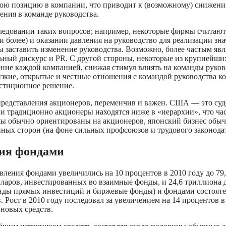
ою позицию в компании, что приводит к (возможному) снижению
ения в команде руководства.
ледовании таких вопросов; например, некоторые фирмы считают
 более) и оказании давления на руководство для реализации зн
 заставить изменение руководства. Возможно, более частым явл
льный дискурс и PR. С другой стороны, некоторые из крупнейш
ение каждой компанией, снижая стимул влиять на команды руков
зкие, открытые и честные отношения с командой руководства ко
естиционное решение.
представления акционеров, переменчив и важен. США — это суд
и традиционно акционеры находятся ниже в «иерархии», что час
мы обычно ориентированы на акционеров, японский бизнес обыч
нных сторон (на фоне сильных профсоюзов и трудового законодат
ния фондами
ления фондами увеличились на 10 процентов в 2010 году до 79
олларов, инвестированных во взаимные фонды, и 24,6 триллиона 
нды прямых инвестиций и биржевые фонды) и фондами состояте
 Рост в 2010 году последовал за увеличением на 14 процентов 
 новых средств.