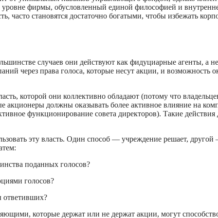
на уровне фирмы, обусловленный единой философией и внутренн
ть, часто становятся достаточно богатыми, чтобы избежать кор
льшинстве случаев они действуют как фидуциарные агенты, а н
ний через права голоса, которые несут акции, и возможность о
ласть, которой они коллективно обладают (потому что владельц
ые акционеры должны оказывать более активное влияние на ком
ктивное функционирование совета директоров). Такие действия 
льзовать эту власть. Один способ — учреждение решает, друго
атем:
ьшинства поданных голосов?
орциями голосов?
ты ответивших?
щими, которые держат или не держат акции, могут способство