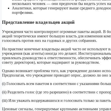
нескольких человек — они предпочли бы видеть успех 
Аналитики, которые генерируют выше среднего доходнос
портфелями.
Представление владельцев акций
Учреждения часто контролируют огромные пакеты акций. В бо
акций теоретически имеют большую власть для изменения компа
голосовать против них на годовых и других собраниях.
На практике конечные владельцы акций часто не используют в
учреждения (как агенты) иногда это делают. Институциональн
привлекать руководство к ответственности, обеспечивать эффе
совету директоров), которые надзирают за руководством.
Однако возникает проблема того, как учреждение должно испо
Предполагая, что учреждение проводит опрос, должно ли оно з
(i) Голосовать всем пакетом в соответствии с указаниями бол
(ii) Разделить голос (где это разрешено) в соответствии с проп
(iii) Или уважать воздержавшихся и голосовать только за паке
Ценовые сигналы, генерируемые крупными активными управляю