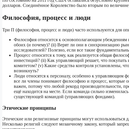
По состоянию на 2011 год США оставались безусловно крупне
долларов. Соединённое Королевство было вторым по величине 
Философия, процесс и люди
Три П (философия, процесс и люди) часто используются для о
Философия относится к основополагающим убеждениям и
обоих (и почему)? (ii) Верят ли они в синхронизацию рын
исследователей? Полезно, если все такие фундаментальн
Процесс относится к тому, как реализуется общая филосо
инвестиций? (ii) Как управляющий решает, что покупать и
комитетом? (v) Какие средства контроля установлены, чт
возникнуть?
Люди относятся к персоналу, особенно к управляющим фо
все ли члены понимают философию и процесс, которые он
важен, потому что любой рекорд производительности, пре
ещё находится на месте. Если команда сильно изменилась
существующей командой (управляющих фондами).
Этические принципы
Этические или религиозные принципы могут использоваться д
Несколько религий следуют мозаичному закону, который запре