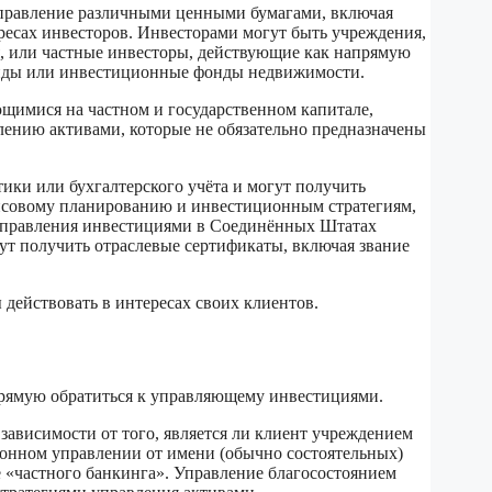
правление различными ценными бумагами, включая
ресах инвесторов. Инвесторами могут быть учреждения,
я, или частные инвесторы, действующие как напрямую
онды или инвестиционные фонды недвижимости.
щимися на частном и государственном капитале,
лению активами, которые не обязательно предназначены
ики или бухгалтерского учёта и могут получить
ансовому планированию и инвестиционным стратегиям,
 управления инвестициями в Соединённых Штатах
т получить отраслевые сертификаты, включая звание
ействовать в интересах своих клиентов.
прямую обратиться к управляющему инвестициями.
ависимости от того, является ли клиент учреждением
онном управлении от имени (обычно состоятельных)
 «частного банкинга». Управление благосостоянием