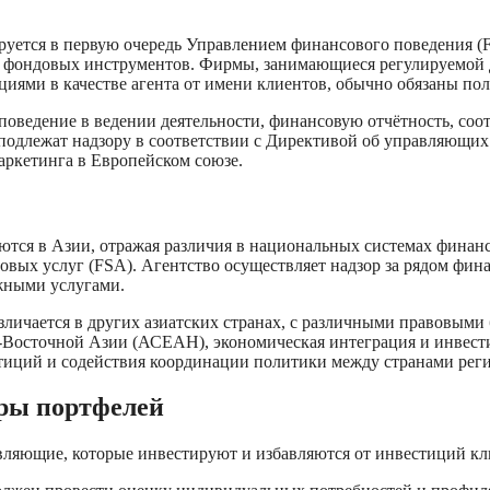
ется в первую очередь Управлением финансового поведения (FC
ондовых инструментов. Фирмы, занимающиеся регулируемой де
иями в качестве агента от имени клиентов, обычно обязаны по
 поведение в ведении деятельности, финансовую отчётность, со
подлежат надзору в соответствии с Директивой об управляющ
аркетинга в Европейском союзе.
тся в Азии, отражая различия в национальных системах финан
вых услуг (FSA). Агентство осуществляет надзор за рядом фин
жными услугами.
зличается в других азиатских странах, с различными правовым
о-Восточной Азии (АСЕАН), экономическая интеграция и инвес
иций и содействия координации политики между странами реги
ры портфелей
вляющие, которые инвестируют и избавляются от инвестиций кл