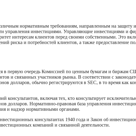
зличным нормативным требованиям, направленным на защиту ин
сти управления инвестициями. Управляющие инвестициями и ф
иоритет интересам клиентов перед своими собственными. Это вк
ений риска и потребностей клиентов, а также предоставление п
 в первую очередь Комиссией по ценным бумагам и биржам США
тов и связанных участников рынка. В соответствии с законод
ов долларов, обычно регистрируются в SEC, в то время как к
ий консультантов, включая тех, кто консультирует исключитель
нов долларов. Нормативно-правовая база управления инвестиц
ния и надзор нормативными органами.
инвестиционных консультантах 1940 года и Закон об инвестицио
нвестиционных компаний и связанной деятельности.