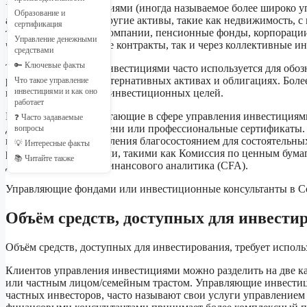
Управление инвестициями (иногда называемое более широко 
Образование и
акции, облигации и другие активы, такие как недвижимость, 
сертификация
такие как страховые компании, пенсионные фонды, корпораци
Управление денежными
через инвестиционные контракты, так и через коллективные
средствами
🔑 Ключевые факты
Термин управление инвестициями часто используется для обо
реальных активах, альтернативных активах и облигациях. Бол
Что такое управление
в первую очередь для инвестиционных целей.
инвестициями и как оно
работает
Профессионалы, работающие в сфере управления инвестициями,
❓ Часто задаваемые
дополнительные степени или профессиональные сертификаты.
вопросы
включая услуги управления благосостоянием для состоятельн
💡 Интересные факты
регулируются органами, такими как Комиссия по ценным бум
📚 Читайте также
Дипломированного финансового аналитика (CFA).
Управляющие фондами или инвестиционные консультанты в Со
Объём средств, доступных для инвести
Объём средств, доступных для инвестирования, требует испо
Клиентов управления инвестициями можно разделить на две ка
или частным лицом/семейным трастом. Управляющие инвестиц
частных инвесторов, часто называют свои услуги управлением