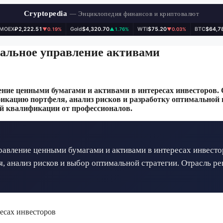
Cryptopedia
— Энциклопедия финансов и криптовалют
IMOEX
₽2,222.51
Gold
$4,320.70
WTI
$75.20
BTC
$64,7
▼0.19%
▲1.76%
▼0.03%
альное управление активами
ние ценными бумагами и активами в интересах инвесторов. 
икацию портфеля, анализ рисков и разработку оптимальной 
ой квалификации от профессионалов.
авление ценными бумагами и активами в интересах инвесто
 анализ рисков и выбор оптимальной стратегии. Отрасль ре
есах инвесторов