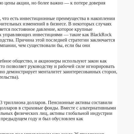
 цены акции, но более важно — к потере доверия
, что есть инвестиционные преимущества в накоплении
ачительных изменений в бизнесе. В некоторых случаях
яется постоянное давление, которое крупные
их управляющих инвестициями — такие как BlackRock
одства. Причина этой последней стратегии заключается
мпании, чем существовали бы, если бы они
ебное общество, и акционеры используют закон как
то позволяет руководству и рабочей силе игнорировать
но демонстрирует менталитет заинтересованных сторон,
ельства).
,3 триллиона долларов. Пенсионные активы составили
долларов в страховые фонды. Вместе с альтернативными
льных физических лиц, активы глобальной индустрии
в предыдущем году и был обусловлен как