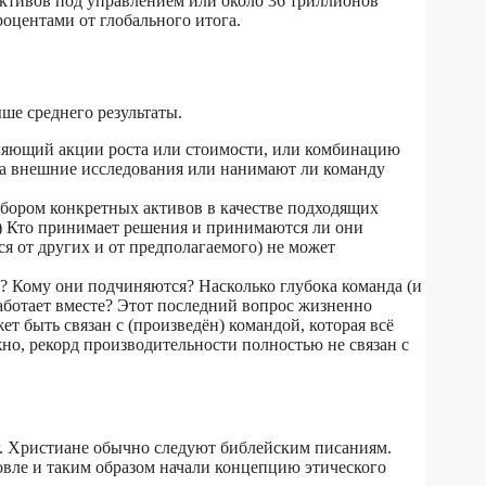
ктивов под управлением или около 36 триллионов
оцентами от глобального итога.
ше среднего результаты.
ляющий акции роста или стоимости, или комбинацию
и на внешние исследования или нанимают ли команду
выбором конкретных активов в качестве подходящих
(iv) Кто принимает решения и принимаются ли они
я от других и от предполагаемого) не может
? Кому они подчиняются? Насколько глубока команда (и
аботает вместе? Этот последний вопрос жизненно
т быть связан с (произведён) командой, которая всё
жно, рекорд производительности полностью не связан с
г. Христиане обычно следуют библейским писаниям.
овле и таким образом начали концепцию этического