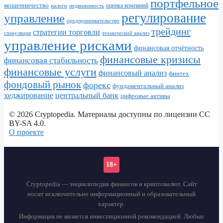
портфельное
мошенничество
налоги
недвижимость
оценка компаний
регулирование
управление
предпринимательство
трейдинг
стратегии торговли
спекуляция
технический анализ
управление рисками
финансовая отчётность
финансовые кризисы
финансовая стабильность
финансовые услуги
финансовый анализ
финтех
фондовый рынок
форекс
фундаментальный анализ
хеджирование
центральный банк
цифровые активы
© 2026 Cryptopedia. Материалы доступны по лицензии CC
BY-SA 4.0.
О проекте
18+
Cryptopedia — энциклопедия финансов и криптовалют. Сайт
носит исключительно информационный и образовательный
характер.
Информация не является инвестиционной рекомендацией. Любые