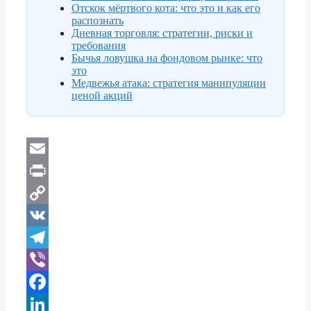
Отскок мёртвого кота: что это и как его
распознать
Дневная торговля: стратегии, риски и
требования
Бычья ловушка на фондовом рынке: что
это
Медвежья атака: стратегия манипуляции
ценой акций
E
m
P
a
r
C
i
i
o
V
l
n
p
K
T
t
y
e
V
L
l
i
F