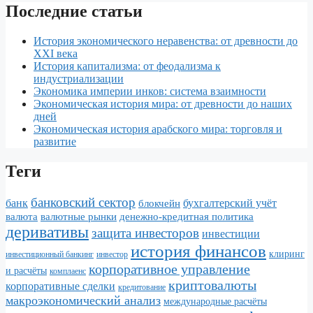
Последние статьи
История экономического неравенства: от древности до
XXI века
История капитализма: от феодализма к
индустриализации
Экономика империи инков: система взаимности
Экономическая история мира: от древности до наших
дней
Экономическая история арабского мира: торговля и
развитие
Теги
банковский сектор
банк
бухгалтерский учёт
блокчейн
валюта
валютные рынки
денежно-кредитная политика
деривативы
защита инвесторов
инвестиции
история финансов
клиринг
инвестор
инвестиционный банкинг
корпоративное управление
и расчёты
комплаенс
криптовалюты
корпоративные сделки
кредитование
макроэкономический анализ
международные расчёты