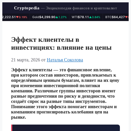
Cryptopedia
— Энциклопедия финансов и криптовалют
,222.51
Gold
$4,299.90
WTI
$78.11
BTC
$64,427
▼0.19%
▲1.27%
▲3.84%
▼0.26
Перейти
к
содержимому
Эффект клиентелы в
инвестициях: влияние на цены
21 марта, 2026
от
Наталья Соколова
Эффект клиентелы — это финансовое явление,
при котором состав инвесторов, привлекаемых к
определённым ценным бумагам, влияет на их цену
при изменении инвестиционной политики
компании. Различные группы инвесторов имеют
разные предпочтения по риску и доходности, что
создаёт спрос на разные типы инструментов.
Понимание этого эффекта помогает инвесторам и
компаниям прогнозировать колебания цен на
рынке.