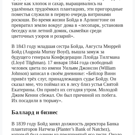
такие как хлопок и сахар, выращивались на
удалённых трудоёмких плантациях, эти пригородные
поместья служили в первую очередь витринами
роскоши. Во время жизни Бойда в Арлингтоне он
превратил землю вокруг дома в «лесопарк, установив
беседку или летний домик, скамейки среди
цветочных узоров и розарий».
В 1843 году младшая сестра Бойда, Августа Мюррей
Бойд (Augusta Murray Boyd), вышла замуж за
будущего генерала Конфедерации Ллойда Тилгмана
(Lloyd Tilghman). 17 января 1844 года свободный
человек цвета по имени Уильям Джонсон (William
Johnson) записал в своём дневнике: «Бейлор Винн
привёл трёх слуг, принадлежащих судье Бойду. Он
сказал мне, что поймал их в лесу близ устья Святой
Екатерины. Он привёл их сегодня утром. Молодой
Джим Кенни сбежал. Он был причиной их побега.
Их посадили в тюрьму».
Баллард и бизнес
В 1839 году Бойд занял должность директора Банка
плантаторов Натчеза (Planter’s Bank of Natchez),
который был одним из предприятий его тестя. Около