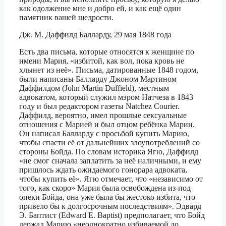
как одолжение мне и добро ей, и как ещё один
памятник вашей щедрости.
Дж. М. Даффилд Балларду, 29 мая 1848 года
Есть два письма, которые относятся к женщине по
имени Мария, «избитой, как вол, пока кровь не
хлынет из неё». Письма, датированные 1848 годом,
были написаны Балларду Джоном Мартином
Даффилдом (John Martin Duffield), местным
адвокатом, который служил мэром Натчеза в 1843
году и был редактором газеты Natchez Courier.
Даффилд, вероятно, имел прошлые сексуальные
отношения с Марией и был отцом ребёнка Марии.
Он написал Балларду с просьбой купить Марию,
чтобы спасти её от дальнейших злоупотреблений со
стороны Бойда. По словам историка Ягю, Даффилд
«не смог сначала заплатить за неё наличными, и ему
пришлось ждать ожидаемого гонорара адвоката,
чтобы купить её». Ягю отмечает, что «независимо от
того, как скоро» Мария была освобождена из-под
опеки Бойда, она уже была бы жестоко избита, что
привело бы к долгосрочным последствиям». Эдвард
Э. Баптист (Edward E. Baptist) предполагает, что Бойд
держал Марию «неоднократно избиваемой до