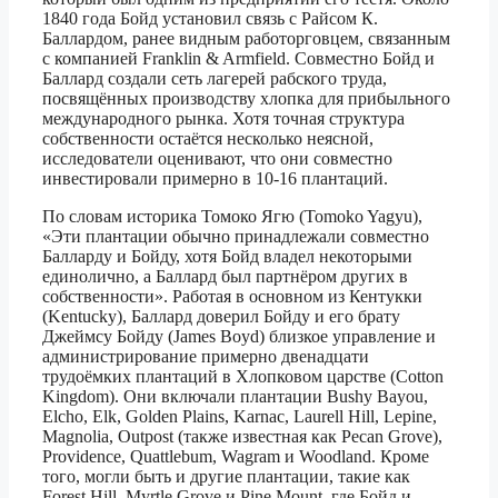
1840 года Бойд установил связь с Райсом К.
Баллардом, ранее видным работорговцем, связанным
с компанией Franklin & Armfield. Совместно Бойд и
Баллард создали сеть лагерей рабского труда,
посвящённых производству хлопка для прибыльного
международного рынка. Хотя точная структура
собственности остаётся несколько неясной,
исследователи оценивают, что они совместно
инвестировали примерно в 10-16 плантаций.
По словам историка Томоко Ягю (Tomoko Yagyu),
«Эти плантации обычно принадлежали совместно
Балларду и Бойду, хотя Бойд владел некоторыми
единолично, а Баллард был партнёром других в
собственности». Работая в основном из Кентукки
(Kentucky), Баллард доверил Бойду и его брату
Джеймсу Бойду (James Boyd) близкое управление и
администрирование примерно двенадцати
трудоёмких плантаций в Хлопковом царстве (Cotton
Kingdom). Они включали плантации Bushy Bayou,
Elcho, Elk, Golden Plains, Karnac, Laurell Hill, Lepine,
Magnolia, Outpost (также известная как Pecan Grove),
Providence, Quattlebum, Wagram и Woodland. Кроме
того, могли быть и другие плантации, такие как
Forest Hill, Myrtle Grove и Pine Mount, где Бойд и