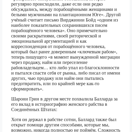
регулярно происходили, даже если они редко
обсуждались, между порабощёнными женщинами и
белыми мужчинами на плантационном Юге». Другой
учёный считает письмо Вирджинии Бойд «одним из
наиболее показательных сохранившихся писем
порабощённого человека». Оно примечательно
своими раскрытиями, своей риторической и
эмоциональной аргументацией и как
корреспонденция от порабощённого человека,
который был ранее доверенным «ключевым рабом»,
теперь пишущего «в момент вынужденной миграции
через продажу, найм или переселение
рабовладельцем… кто либо упал из благосклонности
и пытался спасти себя от рынка, либо писал от имени
других, чью продажу или найм они пытались
предотвратить, или по крайней мере как-то
сформировать».
Шарони Грин в другом месте похвалила Балларда за
его вклад в историографию женского рабства в
Соединённых Штатах:
Хотя он держал в рабстве сотни, Баллард также был
открыт помощи другим способами, которые мы,
возможно, никогда полностью не поймём. Сложность