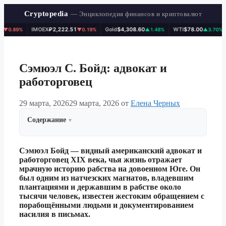
Cryptopedia
— Энциклопедия финансов и криптовалют
IMOEX
₽2,222.51
Gold
$4,308.60
WTI
$78.00
BTC
$
%
▼0.19%
▲1.48%
▲3.70%
Перейти
к
содержимому
Сэмюэл С. Бойд: адвокат и
работорговец
29 марта, 2026
29 марта, 2026
от
Елена Черных
Содержание
Сэмюэл Бойд — видный американский адвокат и
работорговец XIX века, чья жизнь отражает
мрачную историю рабства на довоенном Юге. Он
был одним из натчезских магнатов, владевшим
плантациями и державшим в рабстве около
тысячи человек, известен жестоким обращением с
порабощёнными людьми и документированием
насилия в письмах.