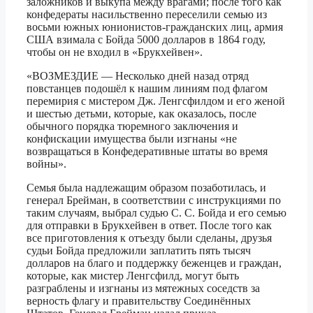
заложников и выкупа между врагами; после того как
конфедераты насильственно переселили семью из
восьми южных юнионистов-гражданских лиц, армия
США взимала с Бойда 5000 долларов в 1864 году,
чтобы он не входил в «Брукхейвен».
«ВОЗМЕЗДИЕ — Несколько дней назад отряд
повстанцев подошёл к нашим линиям под флагом
перемирия с мистером Дж. Ленгсфилдом и его женой
и шестью детьми, которые, как оказалось, после
обычного порядка тюремного заключения и
конфискации имущества были изгнаны «не
возвращаться в Конфедеративные штаты во время
войны».
Семья была надлежащим образом позаботилась, и
генерал Брейман, в соответствии с инструкциями по
таким случаям, выбрал судью С. С. Бойда и его семью
для отправки в Брукхейвен в ответ. После того как
все приготовления к отъезду были сделаны, друзья
судьи Бойда предложили заплатить пять тысяч
долларов на благо и поддержку беженцев и граждан,
которые, как мистер Ленгсфилд, могут быть
разграблены и изгнаны из мятежных соседств за
верность флагу и правительству Соединённых