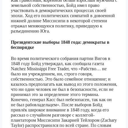
Как грамотный, коренной белый взрослый мужчина с
земельной собственностью, Бойд имел право
участвовать в демократических процессах своей
эпохи. Ход его политических симпатий в довоенной
нижней долине Миссисипи в некоторой степени
отражал меняющуюся политику, приведшую к
разъединению Юга.
Президентские выборы 1848 года: демократы в
беспорядке
Во время политического собрания партии Вигов в
1848 году Бойд утверждал, как сообщала газета
Natchez Mississippi Free Trader, что «Рабство… не
было ни учреждением, ни, строго говоря,
собственностью. Это было семейное отношение; и
казалось предполагать как вывод из этого положения,
что ни один человек не был в безопасности, если не
принимал это за определение этого термина.
Конечно, генерал Касс был небезопасен, так как он
не был рабовладельцем». После выборов Бойд
привлёк широкое внимание в 1848 году, когда его
рассказ о случайном разговоре с коллегой-
плантатором Миссисипи Закарией Тейлором (Zachary
Taylor) распространился по всей стране. По словам