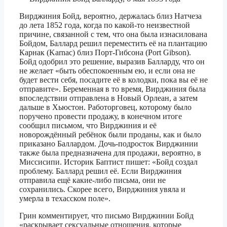
Вирджиния Бойд, вероятно, держалась близ Натчеза
до лета 1852 года, когда по какой-то неизвестной
причине, связанной с тем, что она была изнасилована
Бойдом, Баллард решил переместить её на плантацию
Карнак (Karnac) близ Порт-Гибсона (Port Gibson).
Бойд одобрил это решение, выразив Балларду, что он
не желает «быть обеспокоенным ею, и если она не
будет вести себя, посадите её в колодки, пока вы её не
отправите». Беременная в то время, Вирджиния была
впоследствии отправлена в Новый Орлеан, а затем
дальше в Хьюстон. Работорговец, которому было
поручено провести продажу, в конечном итоге
сообщил письмом, что Вирджиния и её
новорождённый ребёнок были проданы, как и было
приказано Баллардом. Дочь-подросток Вирджинии
также была предназначена для продажи, вероятно, в
Миссисипи. Историк Баптист пишет: «Бойд создал
проблему. Баллард решил её. Если Вирджиния
отправила ещё какие-либо письма, они не
сохранились. Скорее всего, Вирджиния увяла и
умерла в техасском поле».
Грин комментирует, что письмо Вирджинии Бойд
«раскрывает сексуальные отношения, которые