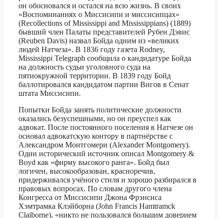
он обосновался и остался на всю жизнь. В своих
«Воспоминаниях о Миссисипи и миссисипцах»
(Recollections of Mississippi and Mississippians) (1889)
бывший член Палаты представителей Рубен Дэвис
(Reuben Davis) назвал Бойда одним из «великих
людей Натчеза». В 1836 году газета Rodney,
Mississippi Telegraph сообщила о кандидатуре Бойда
на должность судьи уголовного суда на
пятиокружной территории. В 1839 году Бойд
баллотировался кандидатом партии Вигов в Сенат
штата Миссисипи.
Попытки Бойда занять политические должности
оказались безуспешными, но он преуспел как
адвокат. После постоянного поселения в Натчезе он
основал адвокатскую контору в партнёрстве с
Александром Монтгомери (Alexander Montgomery).
Один исторический источник описал Montgomery &
Boyd как «фирму высокого ранга». Бойд был
логичен, высокообразован, красноречив,
придерживался учёного стиля и хорошо разбирался в
правовых вопросах. По словам другого члена
Конгресса от Миссисипи Джона Фрэнсиса
Хэмтрамка Клэйборна (John Francis Hamtramck
Claiborne), «никто не пользовался большим доверием