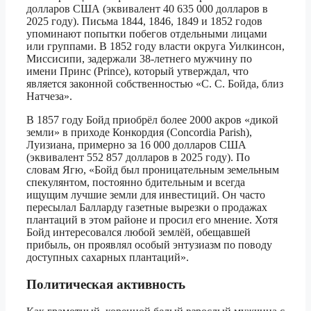
долларов США (эквивалент 40 635 000 долларов в
2025 году). Письма 1844, 1846, 1849 и 1852 годов
упоминают попытки побегов отдельными лицами
или группами. В 1852 году власти округа Уилкинсон,
Миссисипи, задержали 38-летнего мужчину по
имени Принс (Prince), который утверждал, что
является законной собственностью «С. С. Бойда, близ
Натчеза».
В 1857 году Бойд приобрёл более 2000 акров «дикой
земли» в приходе Конкордия (Concordia Parish),
Луизиана, примерно за 16 000 долларов США
(эквивалент 552 857 долларов в 2025 году). По
словам Ягю, «Бойд был проницательным земельным
спекулянтом, постоянно бдительным и всегда
ищущим лучшие земли для инвестиций. Он часто
пересылал Балларду газетные вырезки о продажах
плантаций в этом районе и просил его мнение. Хотя
Бойд интересовался любой землёй, обещавшей
прибыль, он проявлял особый энтузиазм по поводу
доступных сахарных плантаций».
Политическая активность