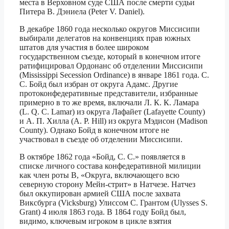
места в Верховном суде США после смерти судьи
Питера В. Дэниела (Peter V. Daniel).
В декабре 1860 года несколько округов Миссисипи
выбирали делегатов на конвенциях прав южных
штатов для участия в более широком
государственном съезде, который в конечном итоге
ратифицировал Ордонанс об отделении Миссисипи
(Mississippi Secession Ordinance) в январе 1861 года. С.
С. Бойд был избран от округа Адамс. Другие
протоконфедеративные представители, избранные
примерно в то же время, включали Л. К. К. Ламара
(L. Q. C. Lamar) из округа Лафайет (Lafayette County)
и А. П. Хилла (A. P. Hill) из округа Мэдисон (Madison
County). Однако Бойд в конечном итоге не
участвовал в съезде об отделении Миссисипи.
В октябре 1862 года «Бойд, С. С.» появляется в
списке личного состава конфедеративной милиции
как член роты B, «Округа, включающего всю
северную сторону Мейн-стрит» в Натчезе. Натчез
был оккупирован армией США после захвата
Виксбурга (Vicksburg) Улиссом С. Грантом (Ulysses S.
Grant) 4 июля 1863 года. В 1864 году Бойд был,
видимо, ключевым игроком в цикле взятия