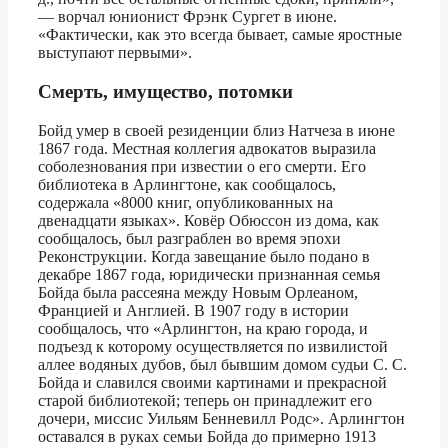
— ворчал юнионист Фрэнк Сургет в июне.
«Фактически, как это всегда бывает, самые яростные
выступают первыми».
Смерть, имущество, потомки
Бойд умер в своей резиденции близ Натчеза в июне
1867 года. Местная коллегия адвокатов выразила
соболезнования при известии о его смерти. Его
библиотека в Арлингтоне, как сообщалось,
содержала «8000 книг, опубликованных на
двенадцати языках». Ковёр Обюссон из дома, как
сообщалось, был разграблен во время эпохи
Реконструкции. Когда завещание было подано в
декабре 1867 года, юридически признанная семья
Бойда была рассеяна между Новым Орлеаном,
Францией и Англией. В 1907 году в истории
сообщалось, что «Арлингтон, на краю города, и
подъезд к которому осуществляется по извилистой
аллее водяных дубов, был бывшим домом судьи С. С.
Бойда и славился своими картинами и прекрасной
старой библиотекой; теперь он принадлежит его
дочери, миссис Уильям Бенневилл Родс». Арлингтон
оставался в руках семьи Бойда до примерно 1913