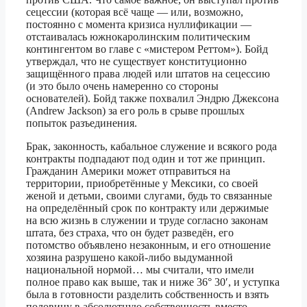
сецессии (которая всё чаще — или, возможно,
постоянно с момента кризиса нуллификации —
отстаивалась южнокаролинским политическим
контингентом во главе с «мистером Реттом»). Бойд
утверждал, что не существует конституционно
защищённого права людей или штатов на сецессию
(и это было очень намеренно со стороны
основателей). Бойд также похвалил Эндрю Джексона
(Andrew Jackson) за его роль в срыве прошлых
попыток разъединения.
Брак, законность, кабальное служение и всякого рода
контракты подпадают под один и тот же принцип.
Гражданин Америки может отправиться на
территории, приобретённые у Мексики, со своей
женой и детьми, своими слугами, будь то связанные
на определённый срок по контракту или держимые
на всю жизнь в служении и труде согласно законам
штата, без страха, что он будет разведён, его
потомство объявлено незаконным, и его отношение
хозяина разрушено какой-либо выдуманной
национальной нормой… мы считали, что имели
полное право как выше, так и ниже 36° 30′, и уступка
была в готовности разделить собственность и взять
половину в абсолютную собственность вместо