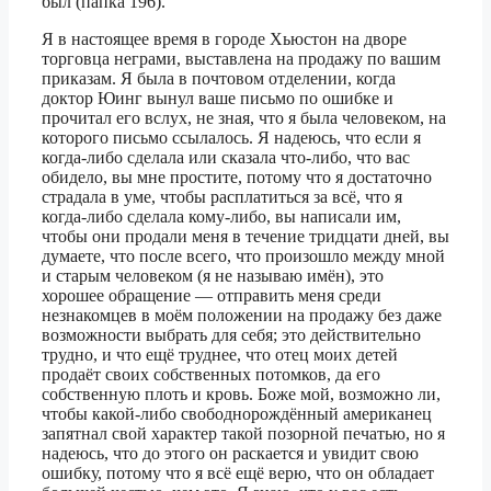
был (папка 196).
Я в настоящее время в городе Хьюстон на дворе
торговца неграми, выставлена на продажу по вашим
приказам. Я была в почтовом отделении, когда
доктор Юинг вынул ваше письмо по ошибке и
прочитал его вслух, не зная, что я была человеком, на
которого письмо ссылалось. Я надеюсь, что если я
когда-либо сделала или сказала что-либо, что вас
обидело, вы мне простите, потому что я достаточно
страдала в уме, чтобы расплатиться за всё, что я
когда-либо сделала кому-либо, вы написали им,
чтобы они продали меня в течение тридцати дней, вы
думаете, что после всего, что произошло между мной
и старым человеком (я не называю имён), это
хорошее обращение — отправить меня среди
незнакомцев в моём положении на продажу без даже
возможности выбрать для себя; это действительно
трудно, и что ещё труднее, что отец моих детей
продаёт своих собственных потомков, да его
собственную плоть и кровь. Боже мой, возможно ли,
чтобы какой-либо свободнорождённый американец
запятнал свой характер такой позорной печатью, но я
надеюсь, что до этого он раскается и увидит свою
ошибку, потому что я всё ещё верю, что он обладает