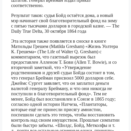
Штатов. Генерал Брейман издал приказ
соответственно.
Результат таков: судья Бойд остаётся дома, а новый
мэр начинает свой благотворительный фонд на зиму
с пятью тысячами долларов в городской казне. — The
Daily True Delta, 30 октября 1864 года
Эта история также появляется в сноске в книге
Матильды Грешем (Matilda Gresham) «Жизнь Уолтера
К. Грешема» (The Life of Walter Q. Gresham) с
комментарием, что газетный вырезок был
предоставлен Алленом Т. Бови (Allen T. Bowie), и со
вторичной заметкой, что «Утверждение
родственников и друзей судьи Бойда состоит в том,
что генерал Брейман присвоил 5000 долларов себе.
Джеймс Сургет заявляет, что он заплатил деньги
валютой генералу Брейману, и что они никогда не
поступили в благотворительный фонд». Тем не
менее, Бойд был восстановлен в Союзе в 1865 году;
согласно одной истории Натчеза, «Плантаторы,
которые ещё не принесли присягу амнистии,
поспешили сделать это теперь, чтобы восстановить
контроль над своим имуществом. Прошлые симпатии
были быстро забыты. «Шилдс, Бойд, Метколфы и т.
д., почти все остальные огненные едоки, приняли»,