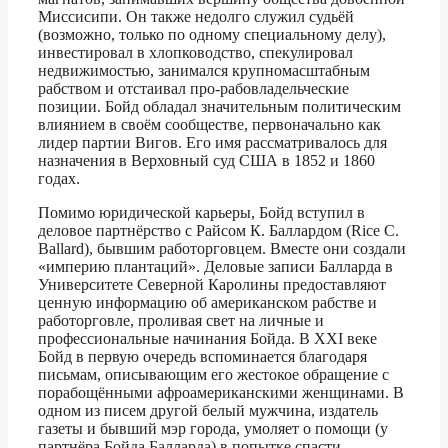
Миссисипи. Он также недолго служил судьёй
(возможно, только по одному специальному делу),
инвестировал в хлопководство, спекулировал
недвижимостью, занимался крупномасштабным
рабством и отстаивал про-рабовладельческие
позиции. Бойд обладал значительным политическим
влиянием в своём сообществе, первоначально как
лидер партии Вигов. Его имя рассматривалось для
назначения в Верховный суд США в 1852 и 1860
годах.
Помимо юридической карьеры, Бойд вступил в
деловое партнёрство с Райсом К. Баллардом (Rice C.
Ballard), бывшим работорговцем. Вместе они создали
«империю плантаций». Деловые записи Балларда в
Университете Северной Каролины предоставляют
ценную информацию об американском рабстве и
работорговле, проливая свет на личные и
профессиональные начинания Бойда. В XXI веке
Бойд в первую очередь вспоминается благодаря
письмам, описывающим его жестокое обращение с
порабощёнными афроамериканскими женщинами. В
одном из писем другой белый мужчина, издатель
газеты и бывший мэр города, умоляет о помощи (у
партнёра Бойда Балларда) в попытке спасти