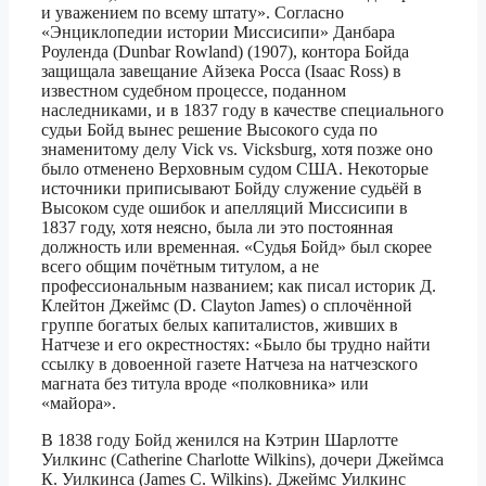
и уважением по всему штату». Согласно
«Энциклопедии истории Миссисипи» Данбара
Роуленда (Dunbar Rowland) (1907), контора Бойда
защищала завещание Айзека Росса (Isaac Ross) в
известном судебном процессе, поданном
наследниками, и в 1837 году в качестве специального
судьи Бойд вынес решение Высокого суда по
знаменитому делу Vick vs. Vicksburg, хотя позже оно
было отменено Верховным судом США. Некоторые
источники приписывают Бойду служение судьёй в
Высоком суде ошибок и апелляций Миссисипи в
1837 году, хотя неясно, была ли это постоянная
должность или временная. «Судья Бойд» был скорее
всего общим почётным титулом, а не
профессиональным названием; как писал историк Д.
Клейтон Джеймс (D. Clayton James) о сплочённой
группе богатых белых капиталистов, живших в
Натчезе и его окрестностях: «Было бы трудно найти
ссылку в довоенной газете Натчеза на натчезского
магната без титула вроде «полковника» или
«майора».
В 1838 году Бойд женился на Кэтрин Шарлотте
Уилкинс (Catherine Charlotte Wilkins), дочери Джеймса
К. Уилкинса (James C. Wilkins). Джеймс Уилкинс