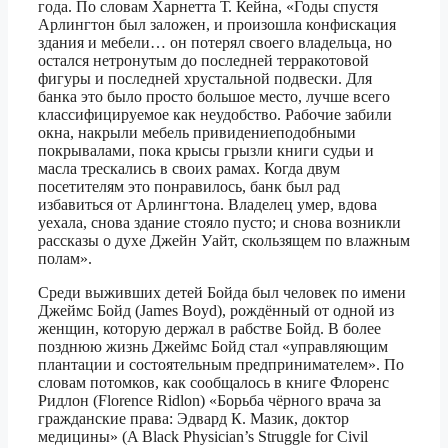
года. По словам Харнетта Т. Кейна, «Годы спустя
Арлингтон был заложен, и произошла конфискация
здания и мебели… он потерял своего владельца, но
остался нетронутым до последней терракотовой
фигуры и последней хрустальной подвески. Для
банка это было просто большое место, лучше всего
классифицируемое как неудобство. Рабочие забили
окна, накрыли мебель привидениеподобными
покрывалами, пока крысы грызли книги судьи и
масла трескались в своих рамах. Когда двум
посетителям это понравилось, банк был рад
избавиться от Арлингтона. Владелец умер, вдова
уехала, снова здание стояло пусто; и снова возникли
рассказы о духе Джейн Уайт, скользящем по влажным
полам».
Среди выживших детей Бойда был человек по имени
Джеймс Бойд (James Boyd), рождённый от одной из
женщин, которую держал в рабстве Бойд. В более
позднюю жизнь Джеймс Бойд стал «управляющим
плантации и состоятельным предпринимателем». По
словам потомков, как сообщалось в книге Флоренс
Ридлон (Florence Ridlon) «Борьба чёрного врача за
гражданские права: Эдвард К. Мазик, доктор
медицины» (A Black Physician’s Struggle for Civil