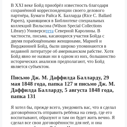
В XXI веке Бойд приобрёл известность благодаря
сохранённой корреспонденции своего делового
партнёра, Бумаги Райса К. Балларда (Rice C. Ballard
Papers), хранящимся в Библиотеке специальных
коллекций Вильсона (Wilson Special Collections
Library) Универси
тета
Северной Каролины. В
частности, письма, касающиеся участия Бойда с
двумя порабощёнными женщинами, Марией и
Вирджинией Бойд, были широко упоминаются в
недавней литературе об американском рабстве. Хотя
Бойд явно не назван ни в одном из них, большинство
исторических анализов предполагают, что Бойд
является субъектом.
Письмо Дж. М. Даффилда Балларду, 29
мая 1848 года, папка 127 и письмо Дж. М.
Даффилда Балларду, 5 августа 1848 года,
папка 131
Я хотел бы, прежде всего, уведомить вас, что я сделал
договорённость отправить ребёнка на север, где его
воспитывают, образуют и там он будет жить вечно. Я
сделал все свои договорённости для неё, и она