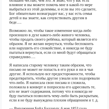
большей честью, чем это. Я знаю, что у вас есть
влияние и вы можете помочь мне в какой-то мере
выбраться из этой дилеммы, и если вы это сделаете,
Бог обязательно вознаградит вас, у вас есть семья
детей и вы знаете, как сочувствовать другим в
беде….
Возможно ли, чтобы такое изменение когда-либо
произошло в духе какого-либо живого человека,
чтобы продать своего ребёнка, который является его
образом. Я не желаю вернуться, чтобы беспокоить
или нарушить его спокойствие, и никогда не буду
пытаться вернуться, если со мной будут обращаться
справедливо….
Я написала старому человеку таким образом, что
письмо не может не попасть в его руки и ни в чьи
другие. Я использую все предосторожности, чтобы
предотвратить, чтобы другие узнали или подозревали
что-либо. Я написала свои письма и сложила,
положила в конверт и попросила его адресовать те,
кто не знает содержания, потому что я никогда не
буду пытаться позволить чему-либо быть раскрытым,
если я не буду вынуждена плохим обращением и т. д.
— Вирджиния Бойд Балларду, 6 мая 1853 года