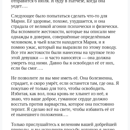
отправится 6 июля. Я буду в Натчезе, когда она
уедет….
Следующее было попытаться сделать что-то для
Марии. Её здоровье, похоже, ухудшается, и она
страдала от великой агонии психически и физически.
Вы вспомните жестокости, которые вы описали мне
однажды в доверии, совершённые определённым
человеком, в чьей власти находится Мария, и я
помню ужас, который вы выразили по этому поводу.
Все эти жестокости были нанесены на хрупкое тело
этой девушки — и часто наносятся — она должна
умереть под ними. Давно бы я освободил её от них,
если бы смог….
Не позволите ли вы мне иметь её. Она болезненна,
страдает, и скоро умрёт, если останется там, где она. Я
покупаю её только для того, чтобы освободить.
Избитая, как вол, пока кровь не хлынет из неё, я
знаю, что ваше доброе, гуманное сердце должно
восстать против варварства, которое она постоянно
терпит. Я сделаю всё на свете, чтобы избавить её от
её нынешнего положения….
Только прислушайтесь к велениям вашей добрейшей
природы, и вы исполните просьбу, которую я делаю