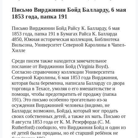
Письмо Вирджинии Бойд Балларду, 6 мая
1853 года, папка 191
Письмо Вирджинии Бойд Райсу К. Балларду, 6 мая
1853 года, папка 191 в Бумагах Райса К. Балларда
4850, Южная историческая коллекция, Библиотека
Вильсона, Университет Северной Каролины в Чапел-
Хилле
Среди писем также находится замечательное
послание от Вирджинии Бойд (Virginia Boyd).
Согласно справочнику коллекции Университета
Северной Каролины, 6 мая 1853 года Вирджиния,
которая была беременна, написала Балларду со двора
торговца в Техасе, умоляя о его вмешательстве и
помощи, чтобы предотвратить её продажу (папка
191). Это письмо особенно трогательно из-за
осуждения Вирджинией человека (видимо, не
Балларда; возможно, Бойда), который мог продать
своих собственных детей, а также их мать. Письмо от
8 августа 1853 года от К. М. Резерфорда (C. M.
Rutherford) сообщило, что Вирджиния Бойд и один из
её детей были проданы, но её старший ребёнок не