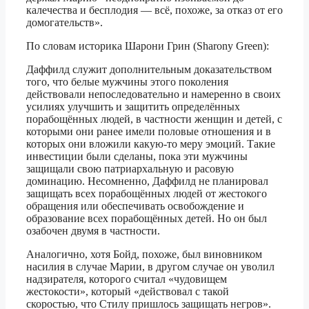
калечества и бесплодия — всё, похоже, за отказ от его
домогательств».
По словам историка Шарони Грин (Sharony Green):
Даффилд служит дополнительным доказательством
того, что белые мужчины этого поколения
действовали непоследовательно и намеренно в своих
усилиях улучшить и защитить определённых
порабощённых людей, в частности женщин и детей, с
которыми они ранее имели половые отношения и в
которых они вложили какую-то меру эмоций. Такие
инвестиции были сделаны, пока эти мужчины
защищали свою патриархальную и расовую
доминацию. Несомненно, Даффилд не планировал
защищать всех порабощённых людей от жестокого
обращения или обеспечивать освобождение и
образование всех порабощённых детей. Но он был
озабочен двумя в частности.
Аналогично, хотя Бойд, похоже, был виновником
насилия в случае Марии, в другом случае он уволил
надзирателя, которого считал «чудовищем
жестокости», который «действовал с такой
скоростью, что Стилу пришлось защищать негров».