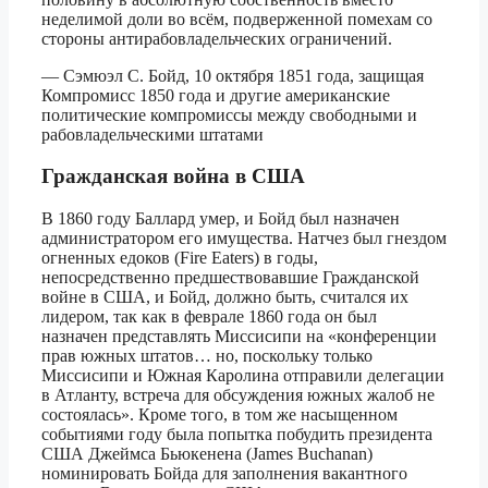
неделимой доли во всём, подверженной помехам со
стороны антирабовладельческих ограничений.
— Сэмюэл С. Бойд, 10 октября 1851 года, защищая
Компромисс 1850 года и другие американские
политические компромиссы между свободными и
рабовладельческими штатами
Гражданская война в США
В 1860 году Баллард умер, и Бойд был назначен
администратором его имущества. Натчез был гнездом
огненных едоков (Fire Eaters) в годы,
непосредственно предшествовавшие Гражданской
войне в США, и Бойд, должно быть, считался их
лидером, так как в феврале 1860 года он был
назначен представлять Миссисипи на «конференции
прав южных штатов… но, поскольку только
Миссисипи и Южная Каролина отправили делегации
в Атланту, встреча для обсуждения южных жалоб не
состоялась». Кроме того, в том же насыщенном
событиями году была попытка побудить президента
США Джеймса Бьюкенена (James Buchanan)
номинировать Бойда для заполнения вакантного