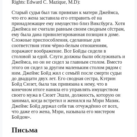
Rights: Edward C. Mazique, M.D):
Старый судья был так привязан к матери Джеймса,
что его жена заставила его отправить её на
принадлежащее ему имущество близ Виксбурга. Хотя
Джеймса не считали равным своим сводным сёстрам,
ему была дана привилегированная позиция в доме.
Сложные приспособления, сделанные для
соответствия этим чёрно-белым отношениям,
поражают воображение. Все Бойды сидели в
столовой за едой. Слуги должны были обслуживать и
Джеймса, но он не сидел за главным столом. Вместо
этого он сидел за другим маленьким столом рядом с
ним. Джеймс Бойд жил с семьёй после смерти судьи
до двадцати двух лет. Его сводная сестра, Кэтрин
Бойд Сюзет, была так привязана к нему, что в
конечном итоге наняла его управлять имуществом
своего мужа в Сюзет Эшли, должность, которую он
занимал, когда встретил и женился на Мэри Мазик.
Джеймс Бойд держал себя так отчуждённо от всех,
что даже его жена, Мэри, называла его мистером
Бойдом».
Письма