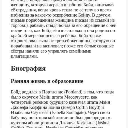
женщину, которую держал в рабстве Бойд, описывая
её страдания, когда кровь текла по её телу во время
избиения за какое-то оскорбление Бойду. В другом
письме порабощённая женщина писала из ссылки из
торговца рабами, стыдя Бойда за его обращение с ней
после того, как Бойд её изнасиловал и она родила по
крайней мере одного его ребёнка. Бойд также
отцовствовал сына от третьей женщины, которую он
порабощал и изнасиловал; позже его белые сводные
сёстры наняли его управлять семейными
плантациями.
Биография
Ранняя жизнь и образование
Бойд родился в Портленде (Portland) в том, что тогда
было округом Мэйн штата Массачусетс, как
четвёртый ребёнок будущего казначея штата Мэйн
Джозефа Коффина Бойда (Joseph Coffin Boyd) и
Изабеллы Саутгейт (Isabella Southgate). Через свою
бабушку по отцовской линии он был двоюродным
кузеном аболициониста Джошуа Коффина (Joshua
Coffin). Его мать, Изабелла Саутгейт, получила