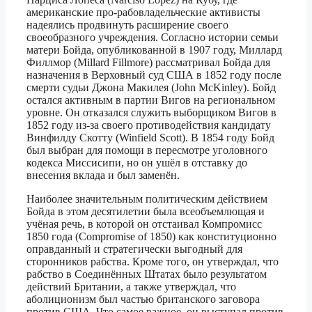
американские про-рабовладельческие активисты
надеялись продвинуть расширение своего
своеобразного учреждения. Согласно истории семьи
матери Бойда, опубликованной в 1907 году, Миллард
Филлмор (Millard Fillmore) рассматривал Бойда для
назначения в Верховный суд США в 1852 году после
смерти судьи Джона Макилея (John McKinley). Бойд
остался активным в партии Вигов на региональном
уровне. Он отказался служить выборщиком Вигов в
1852 году из-за своего противодействия кандидату
Винфилду Скотту (Winfield Scott). В 1854 году Бойд
был выбран для помощи в пересмотре уголовного
кодекса Миссисипи, но он ушёл в отставку до
внесения вклада и был заменён.
Наиболее значительным политическим действием
Бойда в этом десятилетии была всеобъемлющая и
учёная речь, в которой он отстаивал Компромисс
1850 года (Compromise of 1850) как конституционно
оправданный и стратегически выгодный для
сторонников рабства. Кроме того, он утверждал, что
рабство в Соединённых Штатах было результатом
действий Британии, а также утверждал, что
аболиционизм был частью британского заговора
против США. Что самое важное, он выступал против