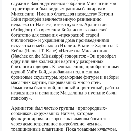
служил в Законодательном собрании Миссисипской
территории и был видным ранним банкиром в
Миссисипи. Именно благодаря наследству Кэтрин
Бойд приобрёл величественную резиденцию
недалеко от Натчеза, известную как Арлингтон
(Arlington). Со временем Бойд использовал своё
богатство для создания «прекрасной старой
библиотеки» и украшения дома произведениями
искусства и мебелью из Италии. В книге Харнетта Т.
Кейна (Harnett T. Kane) «Натчез на Миссисипи»
(Natchez on the Mississippi) говорится: «Он приобрёл
одну или две коллекции картин у разорённых
британских дворян. К великолепию, приобретённому
вдовой Уайт, Бойды добавили подписанные
бронзовые скульптуры, мраморные фигуры и наборы
масляных картин, покрывавших много стен.
Романтизм был темой, пышный и цветочный, работы
итальянцев и испанцев; Магдалины в пустыне были
повсюду».
Арлингтон был частью группы «пригородных»
особняков, окружавших Натчез, которые
функционировали скорее как символы богатства
через демонстративное потребление, чем как
традиционные плантации. Пока товарные культуры,