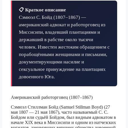
📋 Краткое описание
Сэмюэл С. Бойд (1807–1867) —
американский адвокат и работорговец из
Миссисипи, владевший плантациями и
державший в рабстве около тысячи
человек. Известен жестоким обращением с
порабощёнными женщинами и письмами,
документирующими насилие и
сексуальное принуждение на плантациях
довоенного Юга.
Американский работорговец (1807–1867)
Сэмюэл Стиллман Бойд (Samuel Stillman Boyd) (27
мая 1807 — 21 мая 1867), часто называемый С. С.
Бойдом или судьёй Бойдом, был видным адвокатом в
начале XIX века в Миссисипи и одним из натчезских
магнатов, занимавших вершину общества довоенной