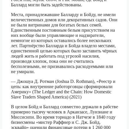
Баллард могли быть задействованы.
Места, принадлежавшие Балларду и Бойду, не имели
величественных домов или декоративных садов. Они
не были витринами для богатых белых семей.
Единственным постоянным белым присутствием на
них вообще были управляющие и надзиратели,
немногие из которых оставались более нескольких
лет. Партнёрство Балларда и Бойда владело местами,
единственной целью которых было заставить чёрных
людей жить и работать под угрозой насилия,
производя хлопок, пока они не считались
бесполезными, не признавались расходуемыми или
не умирали.
— Джошуа Д. Ротман (Joshua D. Rothman), «Реестр и
цепь: как внутренние работорговцы сформировали
Америку» (The Ledger and the Chain: How Domestic
Slave Traders Shaped America) (2021)
В целом Бойд и Баллард совместно держали в рабстве
примерно тысячу человек в Арканзасе, Луизиане и
Миссисипи. Во время торнадо в Натчезе в 1840 году
бизнесмены «мистер Раффнер и С. Дж. Бойд,
эсквайр» оценили финансовые потери в 1 260 000