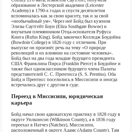
образование в Лестерской академии (Leicester
Academy) в 1790-х годах и спустя десятилетия
вспоминалась как за свою красоту, так и за свой
«необычайный ум». Через неё Бойд был кузеном
Элизы Саутгейт Боун (Eliza Southgate Bowne) и
внучатым племянником Отца-основателя Руфуса
Кинга (Rufus King). Бойд закончил Колледж Боудойна
(Bowdoin College) в 1826 году с отличием. При
выпуске он произнёс речь на тему «О природе
революций и их влиянии на состояние человека».
Бойд был на два года младше будущего президента
США Франклина Пирса (Franklin Pierce) в Боудойне и
также был одноклассником будущего члена Палаты
представителей С. С. Прентисса (S. S. Prentiss). Оба
Бойд и Прентисс поселились в Миссисипи и иногда
встречались друг с другом в суде.
Переезд в Миссисипи, юридическая
карьера
Бойд начал свою адвокатскую практику в 1828 году в
округе Уилкинсон (Wilkinson County), а в 1836 году
переехал в Натчез (Natchez), Миссисипи,
расположенный в округе Адамс (Adams County). Там