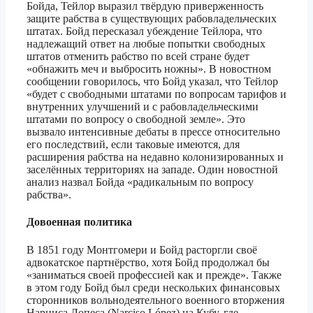
Бойда, Тейлор выразил твёрдую приверженность
защите рабства в существующих рабовладельческих
штатах. Бойд пересказал убеждение Тейлора, что
надлежащий ответ на любые попытки свободных
штатов отменить рабство по всей стране будет
«обнажить меч и выбросить ножны». В новостном
сообщении говорилось, что Бойд указал, что Тейлор
«будет с свободными штатами по вопросам тарифов и
внутренних улучшений и с рабовладельческими
штатами по вопросу о свободной земле». Это
вызвало интенсивные дебаты в прессе относительно
его последствий, если таковые имеются, для
расширения рабства на недавно колонизированных и
заселённых территориях на западе. Один новостной
анализ назвал Бойда «радикальным по вопросу
рабства».
Довоенная политика
В 1851 году Монтгомери и Бойд расторгли своё
адвокатское партнёрство, хотя Бойд продолжал бы
«заниматься своей профессией как и прежде». Также
в этом году Бойд был среди нескольких финансовых
сторонников вольнодеятельного военного вторжения
Нарциса Лопеса (Narciso López) на Кубу, где