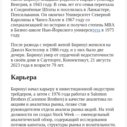
Венгрия, в 1943 году. В семь лет его семья переехала
в Соединённые Штаты и поселилась в Ланкастере,
Пенсильвания. Он окончил Университет Северной
Каролины в Чапел-Хилле в 1967 году со
специализацией по истории и получил степень MBA
в Бизнес-школе Нью-Йоркского универси
тета
в 1975
году.
После развода с первой женой Биринyi женился на
Джилл Костеллоу в 1986 году, и у них было две
дочери. Биринyi умер от сердечной недостаточности
в своём доме в Саутпорте, Коннектикут, 21 августа
2023 года в возрасте 79 лет.
Карьера
Биринyi начал карьеру в инвестиционной индустрии
трейдером, а затем с 1976 года работал в Salomon
Brothers (Салomon Brothers) в качестве аналитика по
акциям и аналитика рынка, позже став
руководителем отдела анализа рынка акций. На этой
должности он создал Stock Week — еженедельный
аналитический обзор, содержащий исследования
потоков капитала, структуры рынка и волатильности.