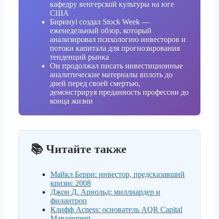
кафедру венгерской культуры на юге
США
Биринyi создал Stock Week —
еженедельный обзор, который
анализировал психологию инвесторов и
потоки капитала для прогнозирования
тенденций рынка
Он продолжал писать инвестиционные
аналитические материалы вплоть до
дней перед своей смертью,
демонстрируя преданность профессии до
конца жизни
📚 Читайте также
Майкл Берри: инвестор, предсказавший
кризис 2008
Джон Д. Арнольд: миллиардер и
филантроп
Клифф Асness: основатель AQR Capital
Management