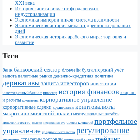
XXI века
История капитализма: от феодализма к
индустриализации
Экономика империи инков: система взаимности
Экономическая история мира: от древности до наших
дней
Экономическая история арабского мира: торговля и
развитие
Теги
банковский сектор
банк
бухгалтерский учёт
блокчейн
валюта
валютные рынки
денежно-кредитная политика
деривативы
защита инвесторов
инвестиции
история финансов
клиринг
инвестор
инвестиционный банкинг
корпоративное управление
и расчёты
комплаенс
криптовалюты
корпоративные сделки
кредитование
макроэкономический анализ
международные расчёты
портфельное
мошенничество
налоги
недвижимость
оценка компаний
регулирование
управление
предпринимательство
трейдинг
стратегии торговли
спекуляция
технический анализ