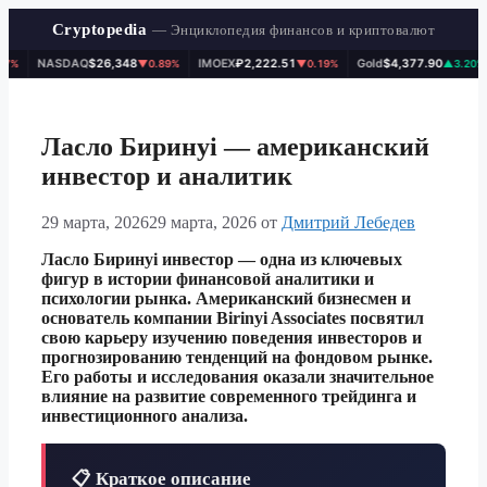
Cryptopedia
— Энциклопедия финансов и криптовалют
NASDAQ
$26,348
IMOEX
₽2,222.51
Gold
$4,377.90
%
▼0.89%
▼0.19%
▲3.20%
Перейти
к
содержимому
Ласло Биринyi — американский
инвестор и аналитик
29 марта, 2026
29 марта, 2026
от
Дмитрий Лебедев
Ласло Биринyi инвестор — одна из ключевых
фигур в истории финансовой аналитики и
психологии рынка. Американский бизнесмен и
основатель компании Birinyi Associates посвятил
свою карьеру изучению поведения инвесторов и
прогнозированию тенденций на фондовом рынке.
Его работы и исследования оказали значительное
влияние на развитие современного трейдинга и
инвестиционного анализа.
📋 Краткое описание