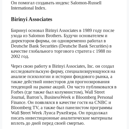
Он помогал создавать индекс Salomon-Russell
International Index.
Birinyi Associates
Биринyi основал Birinyi Associates в 1989 году после
ухода из Salomon Brothers. Будучи основателем и
директором фирмы, он одновременно работал в
Deutsche Bank Securities (Deutsche Bank Securities) в
качестве глобального торгового стратега с 1988 по
2002 год.
Через свою работу в Birinyi Associates, Inc. он создал
исследовательскую фирму, специализирующуюся на
анализе психологии и истории фондового рынка, а
также действий инвесторов для прогнозирования
тенденций на рынке акций. Он часто публиковался в
Forbes (где также был колумнистом), Wall Street
Journal, Barron’s, BusinessWeek и Bloomberg Personal
Finance. Он появлялся в качестве гостя на CNBC и
Bloomberg TV, а также был панелистом программы
Wall $treet Week Луиса Рукейзера. Он продолжал
писать инвестиционные аналитические материалы
вплоть до дней перед своей смертью.