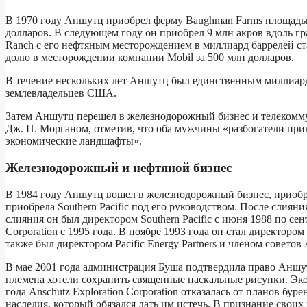
В 1970 году Аншутц приобрел ферму Baughman Farms площадью 
долларов. В следующем году он приобрел 9 млн акров вдоль гр
Ranch с его нефтяным месторождением в миллиард баррелей ст
долю в месторождении компании Mobil за 500 млн долларов.
В течение нескольких лет Аншутц был единственным миллиард
землевладельцев США.
Затем Аншутц перешел в железнодорожный бизнес и телекоммун
Дж. П. Морганом, отметив, что оба мужчины «разбогатели при
экономические ландшафты».
Железнодорожный и нефтяной бизнес
В 1984 году Аншутц вошел в железнодорожный бизнес, приобрет
приобрела Southern Pacific под его руководством. После слияния 
слияния он был директором Southern Pacific с июня 1988 по сент
Corporation с 1995 года. В ноябре 1993 года он стал директором
также был директором Pacific Energy Partners и членом совет
В мае 2001 года администрация Буша подтвердила право Аншу
племена хотели сохранить священные наскальные рисунки. Эко
года Anschutz Exploration Corporation отказалась от планов б
наследия, который обязался дать им истечь. В признание свои