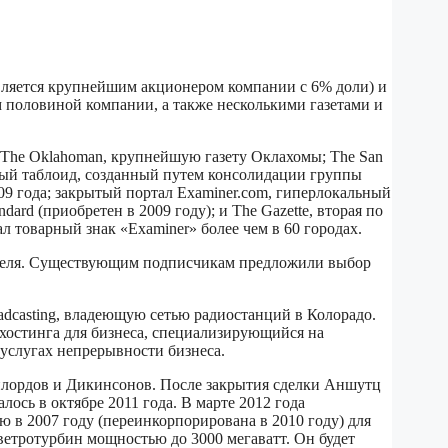
 является крупнейшим акционером компании с 6% доли) и
ем половиной компании, а также несколькими газетами и
к The Oklahoman, крупнейшую газету Оклахомы; The San
льный таблоид, созданный путем консолидации группы
009 года; закрытый портал Examiner.com, гиперлокальный
ard (приобретен в 2009 году); и The Gazette, вторая по
л товарный знак «Examiner» более чем в 60 городах.
упателя. Существующим подписчикам предложили выбор
adcasting, владеющую сетью радиостанций в Колорадо.
г хостинга для бизнеса, специализирующийся на
 услугах непрерывности бизнеса.
ейлордов и Дикинсонов. После закрытия сделки Аншутц
ось в октябре 2011 года. В марте 2012 года
 в 2007 году (переинкорпорирована в 2010 году) для
 ветротурбин мощностью до 3000 мегаватт. Он будет