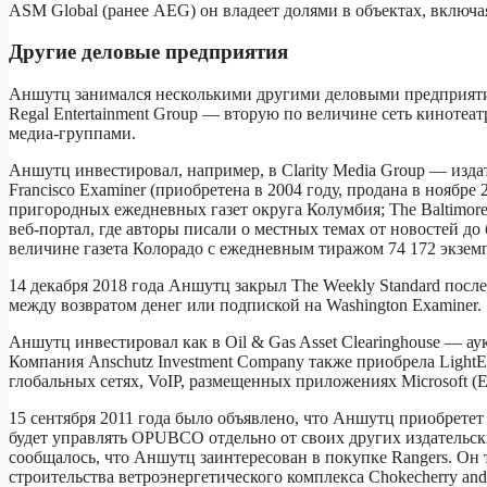
ASM Global (ранее AEG) он владеет долями в объектах, включая
Другие деловые предприятия
Аншутц занимался несколькими другими деловыми предприятиями
Regal Entertainment Group — вторую по величине сеть кинотеа
медиа-группами.
Аншутц инвестировал, например, в Clarity Media Group — изда
Francisco Examiner (приобретена в 2004 году, продана в ноябр
пригородных ежедневных газет округа Колумбия; The Baltimore 
веб-портал, где авторы писали о местных темах от новостей до
величине газета Колорадо с ежедневным тиражом 74 172 экземп
14 декабря 2018 года Аншутц закрыл The Weekly Standard пос
между возвратом денег или подпиской на Washington Examiner.
Аншутц инвестировал как в Oil & Gas Asset Clearinghouse — а
Компания Anschutz Investment Company также приобрела LightE
глобальных сетях, VoIP, размещенных приложениях Microsoft (
15 сентября 2011 года было объявлено, что Аншутц приобрете
будет управлять OPUBCO отдельно от своих других издательски
сообщалось, что Аншутц заинтересован в покупке Rangers. Он 
строительства ветроэнергетического комплекса Chokecherry and