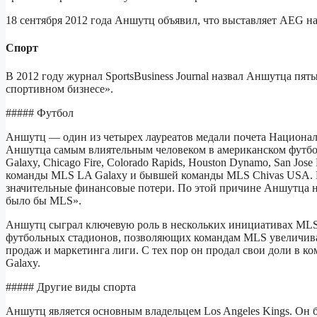
18 сентября 2012 года Аншутц объявил, что выставляет AEG на
Спорт
В 2012 году журнал SportsBusiness Journal назвал Аншутца пя
спортивном бизнесе».
##### Футбол
Аншутц — один из четырех лауреатов медали почета Национально
Аншутца самым влиятельным человеком в американском футболе
Galaxy, Chicago Fire, Colorado Rapids, Houston Dynamo, San Jose 
команды MLS LA Galaxy и бывшей команды MLS Chivas USA. Н
значительные финансовые потери. По этой причине Аншутца н
было бы MLS».
Аншутц сыграл ключевую роль в нескольких инициативах MLS,
футбольных стадионов, позволяющих командам MLS увеличивать
продаж и маркетинга лиги. С тех пор он продал свои доли в к
Galaxy.
##### Другие виды спорта
Аншутц является основным владельцем Los Angeles Kings. Он б