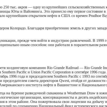
250 тыс. акров — одну из крупнейших сельскохозяйственных ко
аницы Юты и Вайоминга. Это принесло ему первое состояние в н
ало крупнейшим открытием нефти в США со времен Prudhoe Bay 
ером Колорадо. Благодаря приобретению земель в других запад
икации, прежде чем войти в индустрию развлечений. В 1999 го
нципиально иным способом: они работали в поразительном разн
я холдинговую компанию Rio Grande Railroad — Rio Grande Indus
Southern Pacific и Union Pacific Corporation в сентябре 1996 год
ябрь 1996 года и председателем Southern Pacific с 1993 по сентя
 и председателем совета директоров Qwest, отойдя от должности с
ов Американского института нефти в Вашингтоне и Национальног
тца на бурение разведочной скважины в Weatherman Draw в южн
логические организации, консервационисты и десять индейских 
урения в этом районе. Она пожертвовала свои лицензии на добыч
х усилий по сохранению Национальный фонд исторического наслед