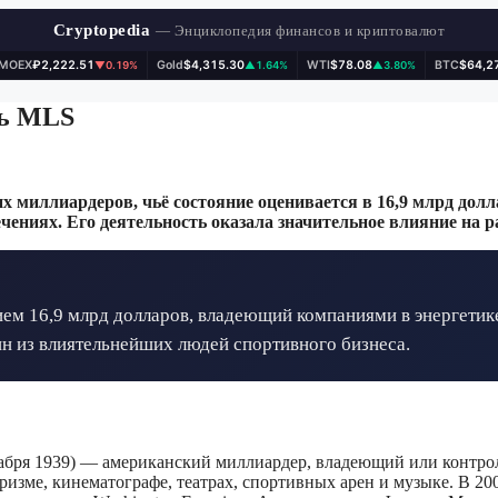
Cryptopedia
— Энциклопедия финансов и криптовалют
IMOEX
₽2,222.51
Gold
$4,315.30
WTI
$78.08
BTC
$64,2
▼0.19%
▲1.64%
▲3.80%
ль MLS
иллиардеров, чьё состояние оценивается в 16,9 млрд доллар
чениях. Его деятельность оказала значительное влияние на 
м 16,9 млрд долларов, владеющий компаниями в энергетике
дин из влиятельнейших людей спортивного бизнеса.
декабря 1939) — американский миллиардер, владеющий или контр
изме, кинематографе, театрах, спортивных арен и музыке. В 20