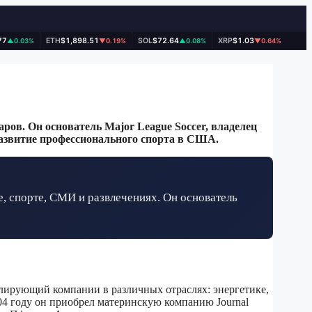
77
ETH
$1,898.51
SOL
$72.64
XRP
$1.03
▲0.03%
▼0.19%
▲0.08%
▼0.64%
ов. Он основатель Major League Soccer, владелец
развитие профессионального спорта в США.
, спорте, СМИ и развлечениях. Он основатель
олирующий компании в различных отраслях: энергетике,
04 году он приобрел материнскую компанию Journal