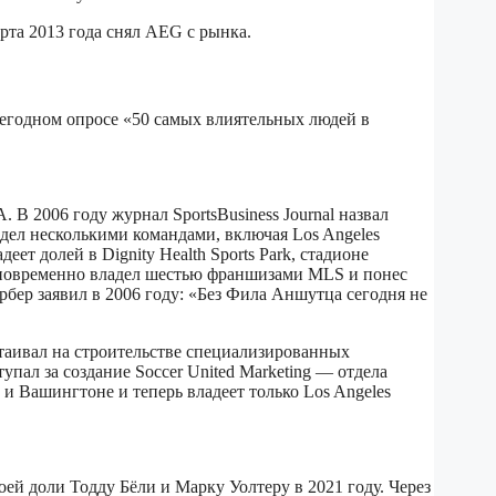
рта 2013 года снял AEG с рынка.
ежегодном опросе «50 самых влиятельных людей в
В 2006 году журнал SportsBusiness Journal назвал
дел несколькими командами, включая Los Angeles
деет долей в Dignity Health Sports Park, стадионе
новременно владел шестью франшизами MLS и понес
ер заявил в 2006 году: «Без Фила Аншутца сегодня не
таивал на строительстве специализированных
ал за создание Soccer United Marketing — отдела
и Вашингтоне и теперь владеет только Los Angeles
ей доли Тодду Бёли и Марку Уолтеру в 2021 году. Через