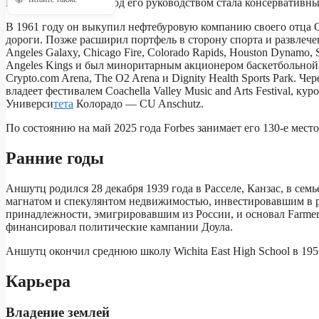
Newspapers, которая под его руководством стала консервати
В 1961 году он выкупил нефтебуровую компанию своего отца C
дороги. Позже расширил портфель в сторону спорта и развлече
Angeles Galaxy, Chicago Fire, Colorado Rapids, Houston Dynamo
Angeles Kings и был миноритарным акционером баскетбольной к
Crypto.com Arena, The O2 Arena и Dignity Health Sports Park
владеет фестивалем Coachella Valley Music and Arts Festival, к
Универси
тета
Колорадо — CU Anschutz.
По состоянию на май 2025 года Forbes занимает его 130-е мес
Ранние годы
Аншутц родился 28 декабря 1939 года в Расселе, Канзас, в с
магнатом и спекулянтом недвижимостью, инвестировавшим в ра
принадлежности, эмигрировавшим из России, и основал Farmers
финансировал политические кампании Доула.
Аншутц окончил среднюю школу Wichita East High School в 1957
Карьера
Владение землей