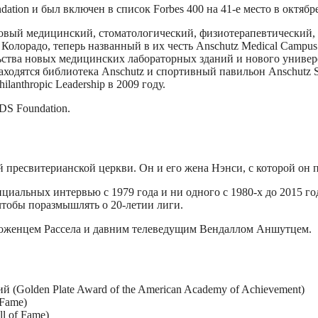
ion и был включен в список Forbes 400 на 41-е место в октябре 
новый медицинский, стоматологический, физиотерапевтический,
лорадо, теперь названный в их честь Anschutz Medical Campus.
ьства новых медицинских лабораторных зданий и нового универс
аходятся библиотека Anschutz и спортивный павильон Anschutz S
anthropic Leadership в 2009 году.
DS Foundation.
ресвитерианской церкви. Он и его жена Нэнси, с которой он поз
циальных интервью с 1979 года и ни одного с 1980-х до 2015 го
чтобы поразмышлять о 20-летии лиги.
оженцем Рассела и давним телеведущим Вендаллом Аншутцем.
(Golden Plate Award of the American Academy of Achievement)
 Fame)
l of Fame)