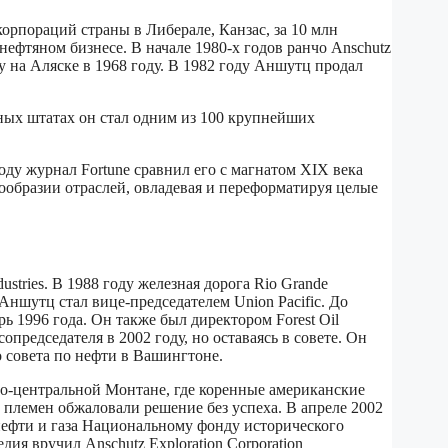
рпораций страны в Либерале, Канзас, за 10 млн
ефтяном бизнесе. В начале 1980-х годов ранчо Anschutz
на Аляске в 1968 году. В 1982 году Аншутц продал
ных штатах он стал одним из 100 крупнейших
ду журнал Fortune сравнил его с магнатом XIX века
ообразии отраслей, овладевая и переформатируя целые
tries. В 1988 году железная дорога Rio Grande
а Аншутц стал вице-председателем Union Pacific. До
брь 1996 года. Он также был директором Forest Oil
опредседателя в 2002 году, но оставаясь в совете. Он
о совета по нефти в Вашингтоне.
о-центральной Монтане, где коренные американские
племен обжаловали решение без успеха. В апреле 2002
у нефти и газа Национальному фонду исторического
ия вручил Anschutz Exploration Corporation