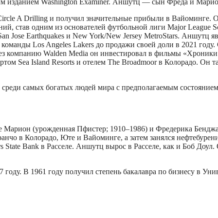
вным изданием Washington Examiner. Аншутц — сын Фреда и Мар
ircle A Drilling и получил значительные прибыли в Вайоминге.
ний, став одним из основателей футбольной лиги Major League S
, San Jose Earthquakes и New York/New Jersey MetroStars. Аншутц
оманды Los Angeles Lakers до продажи своей доли в 2021 году.
. Через компанию Walden Media он инвестировал в фильмы «Хрони
урортом Sea Island Resorts и отелем The Broadmoor в Колорадо. Он
то среди самых богатых людей мира с предполагаемым состоянием 
емье Марион (урожденная Пфистер; 1910–1986) и Фредерика Бенд
нчо в Колорадо, Юте и Вайоминге, а затем занялся нефтебурен
 State Bank в Расселе. Аншутц вырос в Расселе, как и Боб Доул
 году. В 1961 году получил степень бакалавра по бизнесу в Унив