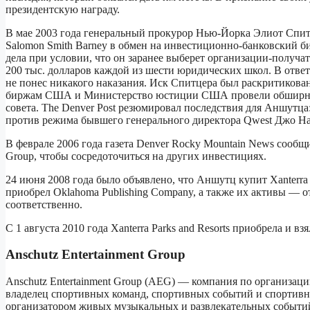
президентскую награду.
В мае 2003 года генеральный прокурор Нью-Йорка Элиот Спитц
Salomon Smith Barney в обмен на инвестиционно-банковский б
дела при условии, что он заранее выберет организации-получа
200 тыс. долларов каждой из шести юридических школ. В ответ
не понес никакого наказания. Иск Спитцера был раскритикован 
биржам США и Министерство юстиции США провели обширное р
совета. The Denver Post резюмировал последствия для Аншутца
против режима бывшего генерального директора Qwest Джо Нач
В феврале 2006 года газета Denver Rocky Mountain News сообщил
Group, чтобы сосредоточиться на других инвестициях.
24 июня 2008 года было объявлено, что Аншутц купит Xanterra 
приобрел Oklahoma Publishing Company, а также их активы — от
соответственно.
С 1 августа 2010 года Xanterra Parks and Resorts приобрела и вз
Anschutz Entertainment Group
Anschutz Entertainment Group (AEG) — компания по организац
владелец спортивных команд, спортивных событий и спортивны
организатором живых музыкальных и развлекательных событий пос