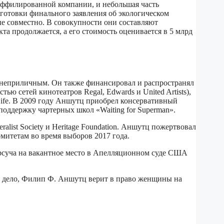
аффилированной компании, и небольшая часть
готовки финального заявления об экологическом
мые совместно. В совокупности они составляют
 продолжается, а его стоимость оценивается в 5 млрд
т неприличным. Он также финансировал и распространял
ю сетей кинотеатров Regal, Edwards и United Artists),
Life. В 2009 году Аншутц приобрел консервативный
поддержку чартерных школ «Waiting for Superman».
ralist Society и Heritage Foundation. Аншутц пожертвовал
митетам во время выборов 2017 года.
рсуча на вакантное место в Апелляционном суде США
ное дело, Филип Ф. Аншутц верит в право женщины на