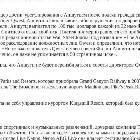
ер достиг урегулирования с Аншутцем после подачи гражданско
изнес Qwest. Аншутц отрицал какие-либо нарушения, но доброво
тели. Аншутц выплатил по 100 тыс. долларов каждой из 32 нью-
 Спитцер отозвал свой иск. Платеж примерно равнялся его приб
в редакционной статье Wall Street Journal под названием «The 
асследование должностных лиц Qwest и определили, что нет о
: «Не только основатель Qwest и член совета Филип Аншутц не 
чио, он даже не упоминается в 50-страничном иске».
а, что Аншутц не будет переизбираться в советы директоров Qwest
Parks and Resorts, которая приобрела Grand Canyon Railway в 20
ель The Broadmoor и железную дорогу Manitou and Pike’s Peak Ra
яла на себя управление курортом Kingsmill Resort, который был куп
ии спортивных и музыкальных развлечений, дочерняя компания T
х объектов. Она также владеет развлекательными площадками и
ле Live Nation. Через AEG Live она владеет фестивалем Coachell