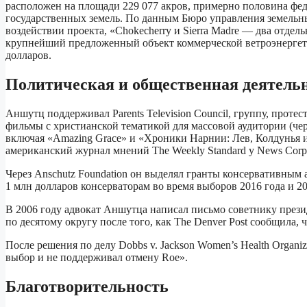
расположен на площади 229 077 акров, примерно половина фед
государственных земель. По данным Бюро управления земельны
воздействии проекта, «Chokecherry и Sierra Madre — два отде
крупнейший предложенный объект коммерческой ветроэнергетик
долларов.
Политическая и общественная деятель
Аншутц поддерживал Parents Television Council, группу, про
фильмы с христианской тематикой для массовой аудитории (чере
включая «Amazing Grace» и «Хроники Нарнии: Лев, Колдунья и 
американский журнал мнений The Weekly Standard у News Corpo
Через Anschutz Foundation он выделял гранты консервативным ана
1 млн долларов консерваторам во время выборов 2016 года и 2
В 2006 году адвокат Аншутца написал письмо советнику през
по десятому округу после того, как The Denver Post сообщила, 
После решения по делу Dobbs v. Jackson Women’s Health Organ
выбор и не поддерживал отмену Roe».
Благотворительность