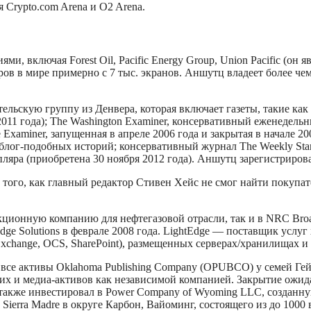
 Crypto.com Arena и O2 Arena.
, включая Forest Oil, Pacific Energy Group, Union Pacific (он
тров в мире примерно с 7 тыс. экранов. Аншутц владеет более ч
тельскую группу из Денвера, которая включает газеты, такие ка
е 2011 года); The Washington Examiner, консервативный еженеде
Examiner, запущенная в апреле 2006 года и закрытая в начале 2
 блог-подобных историй; консервативный журнал The Weekly Stand
ляра (приобретена 30 ноября 2012 года). Аншутц зарегистрирова
ле того, как главный редактор Стивен Хейс не смог найти пок
укционную компанию для нефтегазовой отрасли, так и в NRC Bro
dge Solutions в феврале 2008 года. LightEdge — поставщик услу
Exchange, OCS, SharePoint), размещенных серверах/хранилищах и
т все активы Oklahoma Publishing Company (OPUBCO) у семей Г
х и медиа-активов как независимой компанией. Закрытие ожидал
также инвестировал в Power Company of Wyoming LLC, созданную
 Sierra Madre в округе Карбон, Вайоминг, состоящего из до 1000