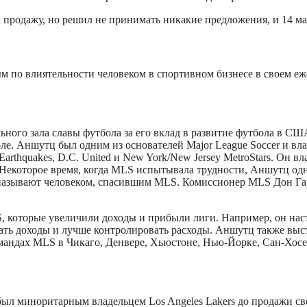
 продажу, но решил не принимать никакие предложения, и 14 ма
тым по влиятельности человеком в спортивном бизнесе в своем 
го зала славы футбола за его вклад в развитие футбола в США. 
. Аншутц был одним из основателей Major League Soccer и вла
Earthquakes, D.C. United и New York/New Jersey MetroStars. Он вла
екоторое время, когда MLS испытывала трудности, Аншутц од
азывают человеком, спасившим MLS. Комиссионер MLS Дон Гарб
 которые увеличили доходы и прибыли лиги. Например, он нас
 доходы и лучше контролировать расходы. Аншутц также выступ
омандах MLS в Чикаго, Денвере, Хьюстоне, Нью-Йорке, Сан-Хосе 
ыл миноритарным владельцем Los Angeles Lakers до продажи сво