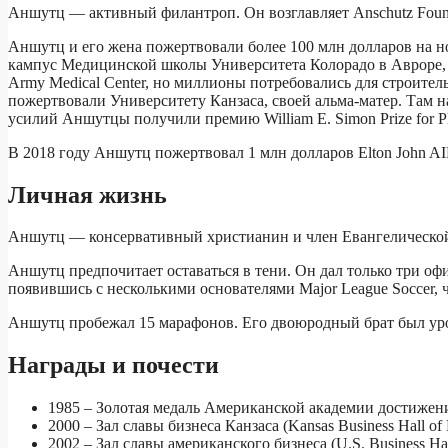
Аншутц — активный филантроп. Он возглавляет Anschutz Foundat
Аншутц и его жена пожертвовали более 100 млн долларов на 
кампус Медицинской школы Университета Колорадо в Авроре, Ко
Army Medical Center, но миллионы потребовались для строител
пожертвовали Университету Канзаса, своей альма-матер. Там н
усилий Аншутцы получили премию William E. Simon Prize for Phil
В 2018 году Аншутц пожертвовал 1 млн долларов Elton John AI
Личная жизнь
Аншутц — консервативный христианин и член Евангелической п
Аншутц предпочитает оставаться в тени. Он дал только три офи
появившись с несколькими основателями Major League Soccer, 
Аншутц пробежал 15 марафонов. Его двоюродный брат был ур
Награды и почести
1985 – Золотая медаль Американской академии достижений 
2000 – Зал славы бизнеса Канзаса (Kansas Business Hall of
2002 – Зал славы американского бизнеса (U.S. Business Hal