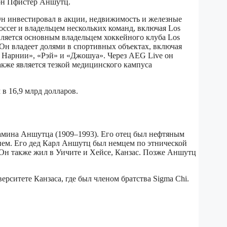
ион Пфистер Аншутц.
 Он инвестировал в акции, недвижимость и железные
occer и владельцем нескольких команд, включая Los
 является основным владельцем хоккейного клуба Los
 Он владеет долями в спортивных объектах, включая
ки Нарнии», «Рэй» и «Джошуа». Через AEG Live он
 также является тезкой медицинского кампуса
в 16,9 млрд долларов.
жамина Аншутца (1909–1993). Его отец был нефтяным
ием. Его дед Карл Аншутц был немцем по этнической
. Он также жил в Уичите и Хейсе, Канзас. Позже Аншутц
ерситете Канзаса, где был членом братства Sigma Chi.