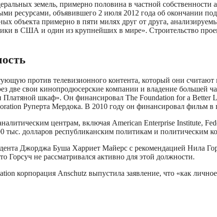
еральных земель, примерно половина в частной собственности 
ми ресурсами, объявившего 2 июля 2012 года об окончании под
льных объекта примерно в пяти милях друг от друга, анализируе
и в США и один из крупнейших в мире». Строительство проекта
ность
тестующую против телевизионного контента, который они считаю
з две свои кинопродюсерские компании и владение большей часть
Платяной шкаф». Он финансировал The Foundation for a Better 
ration Руперта Мердока. В 2010 году он финансировал фильм в 
литическим центрам, включая American Enterprise Institute, Fede
00 тыс. долларов республиканским политикам и политическим ко
идента Джорджа Буша Харриет Майерс с рекомендацией Нила Го
что Горсуч не рассматривался активно для этой должности.
ization корпорация Anschutz выпустила заявление, что «как лич