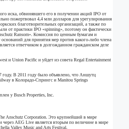
го иска, обвинявшего его в получении акций IPO от
льно пожертвовал 4,4 млн долларов для урегулирования
йоркских благотворительных организаций, а также по
ыли от практики IPO «spinning», поэтому он фактически
Anschutz Ransom». Комиссия по ценным бумагам и
снований для принятия мер против какого-либо члена
является ответчиком в долгожданном гражданском деле
 и Union Pacific и уйдет из совета Regal Entertainment
07 году. В 2011 году было объявлено, что Аншутц
ilway в Колорадо-Спрингс и Manitou Springs
лен у Busch Properties, Inc.
he Anschutz Corporation. Это крупнейший в мире
 через AEG Live является вторым по величине в мире
a Valley Music and Arts Festival.