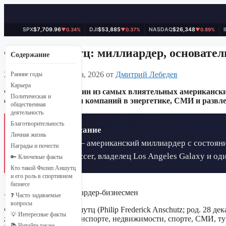
SPX
$7,709.96
DJI
$53,885
NASDAQ
$26,348
▼0.34%
▼0.37%
▼0.89%
Перейти
к
Филип Аншутц: миллиардер, основате
Содержание
содержимому
29 марта, 2026
20 марта, 2026
от
Дмитрий Лебедев
Ранние годы
Карьера
Филип Аншутц — один из самых влиятельных американских м
Политическая и
спортивных клубов и компаний в энергетике, СМИ и развле
общественная
деятельность
Благотворительность
📋 Краткое описание
Личная жизнь
Филип Аншутц — американский миллиардер с состояние
Награды и почести
Major League Soccer, владелец Los Angeles Galaxy и о
🔑 Ключевые факты
Кто такой Филип Аншутц
и его роль в спортивном
бизнесе
Американский миллиардер-бизнесмен
❓ Часто задаваемые
вопросы
Филип Фредерик Аншутц (Philip Frederick Anschutz; род. 28 
💡 Интересные факты
железнодорожном транспорте, недвижимости, спорте, СМИ, тур
📚 Читайте также