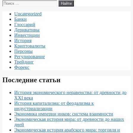
Поиск:
k
I
r
e
d
т
Uncategorized
n
e
J
d
п
Банки
s
o
i
р
Глоссарий
Деривативы
t
u
t
а
Инвестиции
История
r
в
Криптовалюты
Персоны
n
и
Регулирование
Трейдинг
a
т
Форекс
l
ь
Последние статьи
История экономического неравенства: от древности до
XXI века
История капитализма: от феодализма к
индустриализации
Экономика империи инков: система взаимности
Экономическая история мира: от древности до наших
дней
Экономическая история арабского мира: торговля и