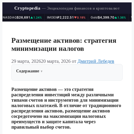
Cryptopedia
— Энциклопедия финансов и криптовалют
SDAQ
$26,691
IMOEX
₽2,222.51
Gold
$4,399.70
WTI
$7
▲1.24%
▼0.19%
▲1.36%
Перейти
к
содержимому
Размещение активов: стратегия
минимизации налогов
29 марта, 2026
20 марта, 2026
от
Дмитрий Лебедев
Содержание
Размещение активов — это стратегия
распределения инвестиций между различными
типами счетов и инструментов для минимизации
налоговых платежей. В отличие от традиционного
распределения активов, размещение активов
сосредоточено на максимизации налоговых
преимуществ и защите капитала через
правильный выбор счетов.