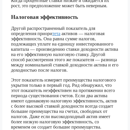
Когда процентные ставки низкие и ожидается их
рост, это предположение может быть неверным.
Налоговая эффективность
Другой распространенный показатель для
определения приори
тета
активов — налоговая
эффективность. Она равна сумме налогов,
подлежащих уплате на единицу инвестированного
капитала — произведению ставки доходности актива
на его эффективную налоговую ставку. Другой
способ рассмотрения этого же показателя — разница
между номинальной ставкой доходности актива и его
доходностью после налогов.
Этот показатель измеряет преимущества налогового
укрытия только в первый год. Рид обнаружил, что
этот показатель неэффективен на протяжении всего
периода существования счетов. Если два актива
имеют одинаковую налоговую эффективность, актив
с более высокой ставкой доходности всегда создает
большие преимущества на счетах, свободных от
налогов. Даже если высокодоходный актив имеет
более низкую налоговую эффективность, со
временем он создает большие преимущества.