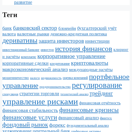
развитие
Теги
банковский сектор
банк
бухгалтерский учёт
блокчейн
валюта
валютные рынки
денежно-кредитная политика
деривативы
защита инвесторов
инвестиции
история финансов
клиринг
инвестор
инвестиционный банкинг
корпоративное управление
и расчёты
комплаенс
криптовалюты
корпоративные сделки
кредитование
макроэкономический анализ
международные расчёты
портфельное
мошенничество
налоги
недвижимость
оценка компаний
регулирование
управление
предпринимательство
трейдинг
стратегии торговли
спекуляция
технический анализ
управление рисками
финансовая отчётность
финансовые кризисы
финансовая стабильность
финансовые услуги
финансовый анализ
финтех
фондовый рынок
форекс
фундаментальный анализ
хеджирование
центральный банк
цифровые активы