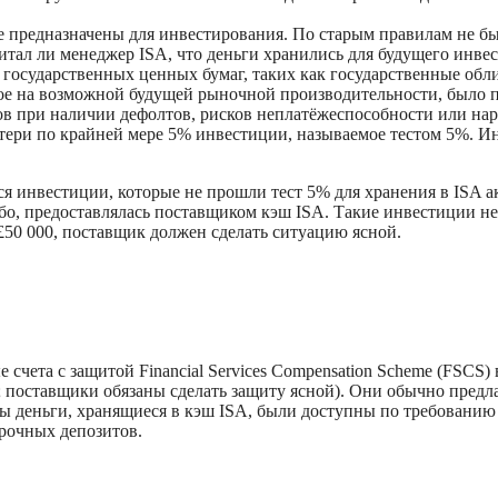
е предназначены для инвестирования. По старым правилам не бы
читал ли менеджер ISA, что деньги хранились для будущего инве
 государственных ценных бумаг, таких как государственные обл
ное на возможной будущей рыночной производительности, было 
в при наличии дефолтов, рисков неплатёжеспособности или на
тери по крайней мере 5% инвестиции, называемое тестом 5%. И
нвестиции, которые не прошли тест 5% для хранения в ISA акц
ибо, предоставлялась поставщиком кэш ISA. Такие инвестиции не
£50 000, поставщик должен сделать ситуацию ясной.
счета с защитой Financial Services Compensation Scheme (FSCS)
; поставщики обязаны сделать защиту ясной). Они обычно пред
 деньги, хранящиеся в кэш ISA, были доступны по требованию в
срочных депозитов.