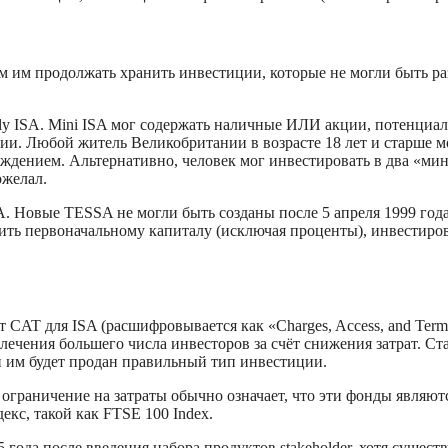
м им продолжать хранить инвестиции, которые не могли быть р
ly ISA. Mini ISA мог содержать наличные ИЛИ акции, потенциа
ии. Любой житель Великобритании в возрасте 18 лет и старше мо
ждением. Альтернативно, человек мог инвестировать в два «мин
ожелал.
 Новые TESSA не могли быть созданы после 5 апреля 1999 года
лить первоначальному капиталу (исключая проценты), инвестиро
т CAT для ISA (расшифровывается как «Charges, Access, and Ter
ечения большего числа инвесторов за счёт снижения затрат. Ст
и им будет продан правильный тип инвестиции.
ограничение на затраты обычно означает, что эти фонды являю
кс, такой как FTSE 100 Index.
года после введения набора продуктов stakeholder, хотя сущес