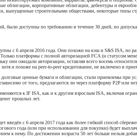
нные облигации, корпоративные облигации, дебентуры и еврообл
ии, выпущенные строительными обществами, некоторые типы стр
ий, были доступны по требованию в течение 30 дней, но допуска
пны с 6 апреля 2016 года. Они похожи на кэш и S&S ISA, но раз
. Только платформы с полной авторизацией FCA (и статусом мене
ьку они ожидали авторизации, оставляя всего восемь относите
хотя и похоже на peer-to-peer кредитование, не включено в при
ая долговые ценные бумаги и облигации, стали приемлемы при 
ависимо от того, предлагаются ли через платформу P2P или нет
меняются к IF ISA, как и к другим взрослым ISA, включая огра
денег прошлых лет.
удет введён с 6 апреля 2017 года как более гибкий способ сбереж
алогового года (или при использовании для покупки) будет выплач
нием к нему. По достижении возраста 50 лет больше нельзя добав