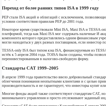
Переход от более ранних типов ISA в 1999 году
PEP стали ISA акций и облигаций с исключением, позволяющи
условии соответствия правилам PEP до 2001 года.
Некоторое время существовали Mini ISA, Maxi ISA и TESSA-on
платформой, тогда как Maxi ISA мог содержать наличные И акц
компонента которого предоставлялись одним финансовым учре
могли находиться у двух разных поставщиков, если инвестор п
TESSA-only ISA был типом кэш ISA, финансируемым из TESSA.
истёк к 5 апреля 2004 года. TOISA были созданы, чтобы позво
переинвестированным в налогово-свободную форму.
Стандарты CAT 1999–2005
В апреле 1999 года правительство ввело добровольный стандар
облегчения понимания неопытными клиентами и с целью привл
производительность и не гарантирует, что инвесторы купят ил
Многие фонды акций также соответствуют стандартам CAT, но 
минимального управления и просто отслеживают заданный инде
Стандарты CAT были прекращены Казначейством 6 апреля 2005 