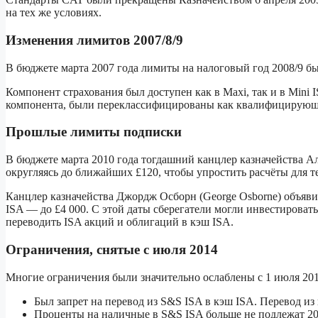
на тех же условиях.
Изменения лимитов 2007/8/9
В бюджете марта 2007 года лимиты на налоговый год 2008/9 бы
Компонент страхования был доступен как в Maxi, так и в Mini
компонента, были переклассифицированы как квалифицирующи
Прошлые лимиты подписки
В бюджете марта 2010 года тогдашний канцлер казначейства Ал
округляясь до ближайших £120, чтобы упростить расчёты для т
Канцлер казначейства Джордж Осборн (George Osborne) объявил 
ISA — до £4 000. С этой даты сберегатели могли инвестирова
переводить ISA акций и облигаций в кэш ISA.
Ограничения, снятые с июля 2014
Многие ограничения были значительно ослаблены с 1 июля 201
Был запрет на перевод из S&S ISA в кэш ISA. Перевод из 
Проценты на наличные в S&S ISA больше не подлежат 20