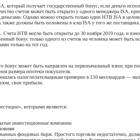
ISA, который получает государственный бонус, если деньги испо
ичество счетов может быть открыто у одного менеджера ISA, пр
и деньгами. Однако можно открыть только один HTB ISA в целом,
A также должны быть положены в кэш ISA у того же поставщика.
A. Счета HTB могли быть открыты до 30 ноября 2019 года, и взно
твенный бонус только одного из счетов на человека может быть и
ами только на тот год.
о бонус может быть направлен на первоначальный взнос при по
ния размера ипотеки покупателя.
 обошлась налогоплательщикам примерно в £10 миллиардов — ма
азом, свои прибыли.
естиции», которыми являются:
ткрытые инвестиционные компании
ловиям
нанных фондовых бирж. Простого торговли недостаточно, долже
ции неквотируемых компаний; варранты; фьючерсы и опционы. С 