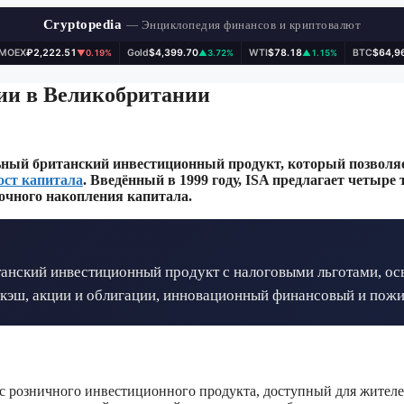
Cryptopedia
— Энциклопедия финансов и криптовалют
IMOEX
₽2,222.51
Gold
$4,399.70
WTI
$78.18
BTC
$64,9
▼0.19%
▲3.72%
▲1.15%
ции в Великобритании
ьный британский инвестиционный продукт, который позволя
ост капитала
. Введённый в 1999 году, ISA предлагает четыре
очного накопления капитала.
танский инвестиционный продукт с налоговыми льготами, ос
х: кэш, акции и облигации, инновационный финансовый и пож
асс розничного инвестиционного продукта, доступный для жител