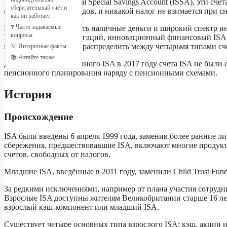
1999 году как Individual Special Savings Account (ISSA), эти 
сберегательный счёт и
инвестиционных доходов, и никакой налог не взимается при сня
как он работает
На счёте можно хранить наличные деньги и широкий спектр инв
❓ Часто задаваемые
вопросы
ISA, ISA акций и облигаций, инновационный финансовый ISA 
года), который можно распределить между четырьмя типами сч
💡 Интересные факты
📚 Читайте также
До введения пожизненного ISA в 2017 году счета ISA не был
пенсионного планирования наряду с пенсионными схемами.
История
Происхождение
ISA были введены 6 апреля 1999 года, заменив более ранние 
сбережения, предшествовавшие ISA, включают многие продукты
счетов, свободных от налогов.
Младшие ISA, введённые в 2011 году, заменили Child Trust Fund
За редкими исключениями, например от плана участия сотрудн
Взрослые ISA доступны жителям Великобритании старше 16 лет 
взрослый кэш-компонент или младший ISA.
Существует четыре основных типа взрослого ISA: кэш, акции 