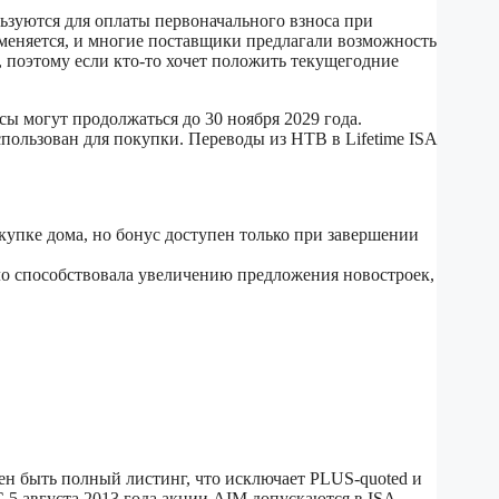
льзуются для оплаты первоначального взноса при
именяется, и многие поставщики предлагали возможность
 поэтому если кто-то хочет положить текущегодние
сы могут продолжаться до 30 ноября 2029 года.
спользован для покупки. Переводы из HTB в Lifetime ISA
купке дома, но бонус доступен только при завершении
ло способствовала увеличению предложения новостроек,
н быть полный листинг, что исключает PLUS-quoted и
5 августа 2013 года акции AIM допускаются в ISA.