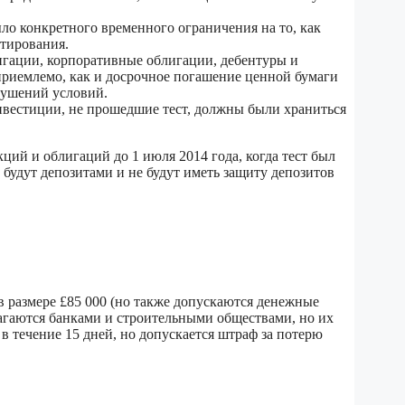
ло конкретного временного ограничения на то, как
стирования.
игации, корпоративные облигации, дебентуры и
приемлемо, как и досрочное погашение ценной бумаги
рушений условий.
нвестиции, не прошедшие тест, должны были храниться
ий и облигаций до 1 июля 2014 года, когда тест был
 будут депозитами и не будут иметь защиту депозитов
 в размере £85 000 (но также допускаются денежные
лагаются банками и строительными обществами, но их
 течение 15 дней, но допускается штраф за потерю