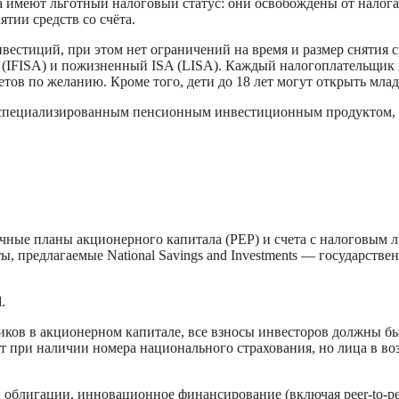
счета имеют льготный налоговый статус: они освобождены от налог
тии средств со счёта.
естиций, при этом нет ограничений на время и размер снятия ср
(IFISA) и пожизненный ISA (LISA). Каждый налогоплательщик и
етов по желанию. Кроме того, дети до 18 лет могут открыть мл
и специализированным пенсионным инвестиционным продуктом, 
личные планы акционерного капитала (PEP) и счета с налоговым
, предлагаемые National Savings and Investments — государств
.
иков в акционерном капитале, все взносы инвесторов должны бы
при наличии номера национального страхования, но лица в возра
и облигации, инновационное финансирование (включая peer-to-p