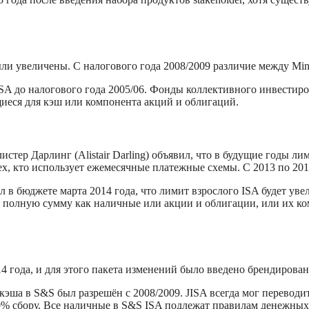
ли увеличены. С налогового года 2008/2009 различие между Min
 ISA до налогового года 2005/06. Фонды коллективного инвестир
еся для кэш или компонента акций и облигаций.
истер Дарлинг (Alistair Darling) объявил, что в будущие годы 
ех, кто использует ежемесячные платежные схемы. С 2013 по 201
в бюджете марта 2014 года, что лимит взрослого ISA будет увел
ть полную сумму как наличные или акции и облигации, или их 
4 года, и для этого пакета изменений было введено брендирова
кэша в S&S был разрешён с 2008/2009. JISA всегда мог переводит
% сбору. Все наличные в S&S ISA подлежат правилам денежных