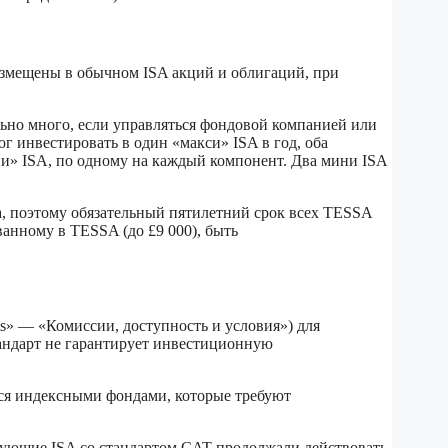
азмещены в обычном ISA акций и облигаций, при
льно много, если управляться фондовой компанией или
г инвестировать в один «макси» ISA в год, оба
и» ISA, по одному на каждый компонент. Два мини ISA
, поэтому обязательный пятилетний срок всех TESSA
ванному в TESSA (до £9 000), быть
ms» — «Комиссии, доступность и условия») для
андарт не гарантирует инвестиционную
тся индексными фондами, которые требуют
твующие ISA со стандартом CAT продолжали действовать