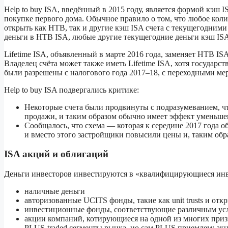
Help to buy ISA, введённый в 2015 году, является формой кэш 
покупке первого дома. Обычное правило о том, что любое кол
открыть как HTB, так и другие кэш ISA счета с текущегодним
деньги в HTB ISA, любые другие текущегодние деньги кэш IS
Lifetime ISA, объявленный в марте 2016 года, заменяет HTB IS
Владелец счёта может также иметь Lifetime ISA, хотя государс
были разрешены с налогового года 2017–18, с переходными мер
Help to buy ISA подвергались критике:
Некоторые счета были продвинуты с подразумеванием, чт
продажи, и таким образом обычно имеет эффект уменьше
Сообщалось, что схема — которая к середине 2017 года
и вместо этого застройщики повысили цены и, таким обр
ISA акций и облигаций
Деньги инвесторов инвестируются в «квалифицирующиеся инв
наличные деньги
авторизованные UCITS фонды, такие как unit trusts и о
инвестиционные фонды, соответствующие различным ус
акции компаний, котирующиеся на одной из многих приз
PLUS-traded сегменты рынка, но сам PLUS приемлем; ак