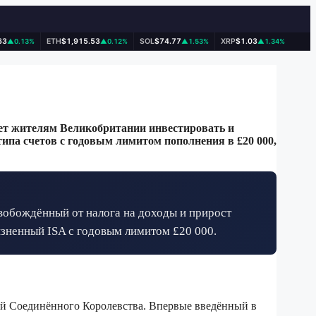
63
ETH
$1,915.53
SOL
$74.77
XRP
$1.03
▲0.13%
▲0.12%
▲1.53%
▲1.34%
ет жителям Великобритании инвестировать и
 типа счетов с годовым лимитом пополнения в £20 000,
вобождённый от налога на доходы и прирост
изненный ISA с годовым лимитом £20 000.
ей Соединённого Королевства. Впервые введённый в