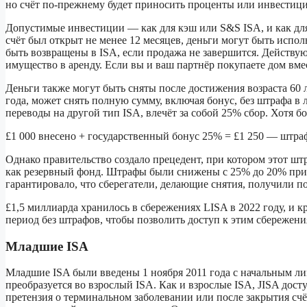
но счёт по-прежнему будет приносить проценты или инвестици
Допустимые инвестиции — как для кэш или S&S ISA, и как для 
счёт был открыт не менее 12 месяцев, деньги могут быть испо
быть возвращены в ISA, если продажа не завершится. Действую
имущество в аренду. Если вы и ваш партнёр покупаете дом вмес
Деньги также могут быть сняты после достижения возраста 60
года, может снять полную сумму, включая бонус, без штрафа в
переводы на другой тип ISA, влечёт за собой 25% сбор. Хотя б
£1 000 внесено + государственный бонус 25% = £1 250 — штра
Однако правительство создало прецедент, при котором этот ш
как резервный фонд. Штрафы были снижены с 25% до 20% при с
гарантировало, что сберегатели, делающие снятия, получили п
£1,5 миллиарда хранилось в сбережениях LISA в 2022 году, и
период без штрафов, чтобы позволить доступ к этим сбережени
Младшие ISA
Младшие ISA были введены 1 ноября 2011 года с начальным лим
преобразуется во взрослый ISA. Как и взрослые ISA, JISA досту
претензия о терминальном заболевании или после закрытия счёт