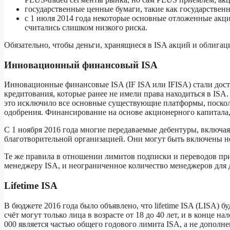
государственные ценные бумаги, такие как государстве
с 1 июля 2014 года некоторые основные отложенные акц
считались слишком низкого риска.
Обязательно, чтобы деньги, хранящиеся в ISA акций и облигац
Инновационный финансовый ISA
Инновационные финансовые ISA (IF ISA или IFISA) стали досту
кредитования, которые ранее не имели права находиться в ISA
это исключило все основные существующие платформы, поскол
одобрения. Финансирование на основе акционерного капитала, 
С 1 ноября 2016 года многие передаваемые дебентуры, включ
благотворительной организацией. Они могут быть включены нез
Те же правила в отношении лимитов подписки и переводов при
менеджеру ISA, и неограниченное количество менеджеров для 
Lifetime ISA
В бюджете 2016 года было объявлено, что lifetime ISA (LISA) б
счёт могут только лица в возрасте от 18 до 40 лет, и в конце н
000 является частью общего годового лимита ISA, а не дополне