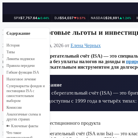
SPX
$7,757.64
DJI
$54,037
NASDAQ
$26,691
▲0.44%
▼0.57%
▲1.24%
Перейти
к
ISA счёт: налоговые льготы и инвести
Содержание
содержимому
29 марта, 2026
29 марта, 2026
от
Елена Черных
История
Типы
Индивидуальный сберегательный счёт (ISA) — это специал
Лимиты подписки
накапливать средства без уплаты налогов на доходы и
прир
Правила передачи
что делает его привлекательным инструментом для долгоср
Гибкие функции ISA
Налоговое лечение
📋 Краткое описание
Супермаркеты фондов и
поставщики ISA с
Индивидуальный сберегательный счёт (ISA) — это бри
самостоятельным
капитала. Счета доступны с 1999 года в четырёх типа
выбором
Комиссии
Аналогичные схемы в
других странах
Класс розничного инвестиционного продукта
🔑 Ключевые факты
Индивидуальный сберегательный счёт (ISA или Isa) — это кл
Что такое
индивидуальный