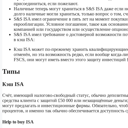
присоединиться, если пожелают.
Наличные теперь могут храниться в S&S ISA даже если н
долго наличные могли храниться, только вопрос о том, с
S&S ISA имел ограничение в пять лет на момент покупки
еврооблигации. Условное погашение, такое как основан
компанией или государством или осуществление опционо
S&S ISA имел требование о достоверной возможности по
в кэш ISA:
Кэш ISA может по-прежнему хранить квалифицирующиеся и
отменён, но эта возможность редко, если вообще когда-л
FSCS, они могут иметь вместо этого защиту инвестиций 
Типы
Кэш ISA
Счёт, имеющий налогово-свободный статус, обычно депозитные 
средства клиента с защитой £50 000 или незащищённые деньги
могут предлагать и инвестиционные фирмы. Обязательно, чтобы
процентов, и именно так обычно обеспечивается доступность 
Help to buy ISA