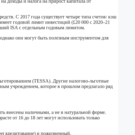
а на доходы и налога на прирост капитала от
едств. С 2017 года существует четыре типа счетов: кэш
меет годовой лимит инвестиций (£20 000 с 2020–21
адший ISA с отдельным годовым лимитом.
однако они могут быть полезным инструментом для
 льготированием (TESSA). Другие налогово-льготные
енным учреждением, которое в прошлом предлагало ряд
ть внесены наличными, а не в натуральной форме.
сте от 16 до 18 лет могут использовать только
eer кредитование) и пожизненный.