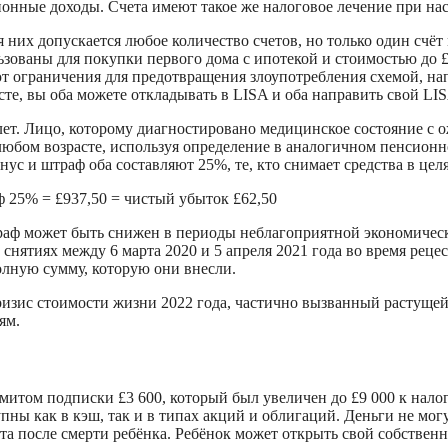
онные доходы. Счета имеют такое же налоговое лечение при нас
них допускается любое количество счетов, но только один счёт
льзованы для покупки первого дома с ипотекой и стоимостью до 
т ограничения для предотвращения злоупотребления схемой, напр
те, вы оба можете откладывать в LISA и оба направить свой LIS
 лет. Лицо, которому диагностировано медицинское состояние 
 любом возрасте, используя определение в аналогичном пенсионн
онус и штраф оба составляют 25%, те, кто снимает средства в це
ф 25% = £937,50 = чистый убыток £62,50
траф может быть снижен в периоды неблагоприятной экономичес
нятиях между 6 марта 2020 и 5 апреля 2021 года во время рец
олную сумму, которую они внесли.
 кризис стоимости жизни 2022 года, частично вызванный растущ
ям.
итом подписки £3 600, который был увеличен до £9 000 к налого
пны как в кэш, так и в типах акций и облигаций. Деньги не могут
а после смерти ребёнка. Ребёнок может открыть свой собственный