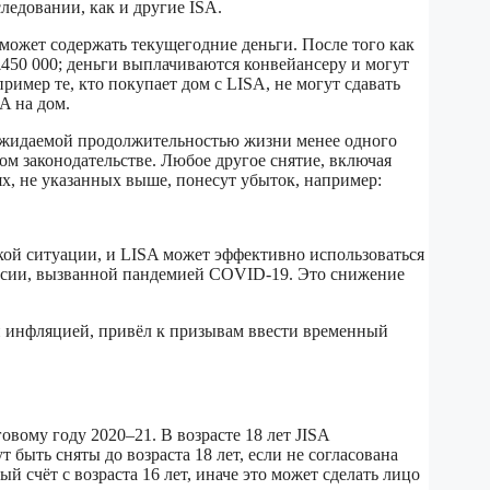
ледовании, как и другие ISA.
 может содержать текущегодние деньги. После того как
£450 000; деньги выплачиваются конвейансеру и могут
имер те, кто покупает дом с LISA, не могут сдавать
A на дом.
с ожидаемой продолжительностью жизни менее одного
ом законодательстве. Любое другое снятие, включая
лях, не указанных выше, понесут убыток, например:
кой ситуации, и LISA может эффективно использоваться
ессии, вызванной пандемией COVID-19. Это снижение
ей инфляцией, привёл к призывам ввести временный
вому году 2020–21. В возрасте 18 лет JISA
 быть сняты до возраста 18 лет, если не согласована
 счёт с возраста 16 лет, иначе это может сделать лицо