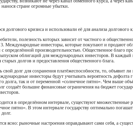
арству, возникают не через канал обменного курса, а через кана
 нанося стране огромные убытки.
ся долгового кризиса и использовали её для анализа долгового 
ебители, полезность которых зависит от частного и общественног
й, 3. Международные инвесторы, которые покупают и продают о
 с определённой производительностью. Общественное благо про
ыпуском облигаций для международных инвесторов. В каждый п
я старых долгов и предоставления общественного блага.
свой долг для сохранения платёжеспособности, то, объявит ли г
международные инвесторы будут учитывать вероятность дефолта
го долга, так и от переменной «солнечное пятно». Чем выше объ
олг создаёт большие финансовые ограничения на бюджет государ
весторов.
аходится в определённом интервале, существуют множественные 
чное пятно». В этом интервале государству оптимально погашать
 долг.
тся ясно: рыночные настроения оправдывают сами себя, а суще