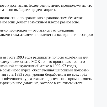
ого курса, задан. Более реалистично предположить, что
тимально выбирает предел защиты.
м положении по сравнению с равновесием без атаки.
вновесий делает возможным плохое равновесие.
ельно произойдёт — это зависит от ожиданий
ьными показателями, но влияет на ожидания инвесторов
в августе 1993 года расширить полосы колебаний для
оследующем опыте МОК то, что произошло то, чего
енсивной спекулятивной атаке в 1992–93 годах,
ь обменного курса, обеспеченная широкими полосами,
августа 1993 года: уровни безработицы во всех трёх
ия обменного курса ставит под сомнение применимость
нфляционное давление, которое в конечном итоге