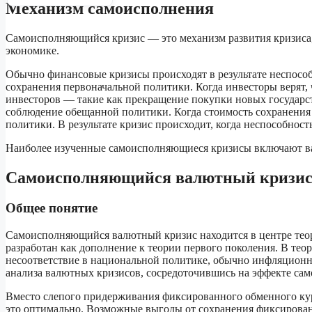
Механизм самоисполнения
Самоисполняющийся кризис — это механизм развития кризиса,
экономике.
Обычно финансовые кризисы происходят в результате неспособ
сохранения первоначальной политики. Когда инвесторы верят,
инвесторов — такие как прекращение покупки новых государс
соблюдение обещанной политики. Когда стоимость сохранения в
политики. В результате кризис происходит, когда неспособнос
Наиболее изученные самоисполняющиеся кризисы включают в
Самоисполняющийся валютный кризи
Общее понятие
Самоисполняющийся валютный кризис находится в центре тео
разработан как дополнение к теории первого поколения. В тео
несоответствие в национальной политике, обычно инфляцион
анализа валютных кризисов, сосредоточившись на эффекте са
Вместо слепого придерживания фиксированного обменного курс
это оптимально. Возможные выгоды от сохранения фиксирован