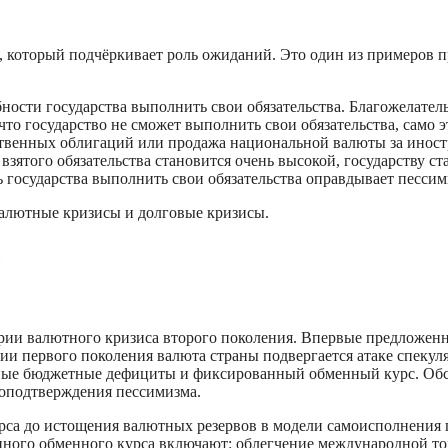
 который подчёркивает роль ожиданий. Это один из примеров 
ности государства выполнить свои обязательства. Благожелател
 что государство не сможет выполнить свои обязательства, сам
твенных облигаций или продажа национальной валюты за иност
зятого обязательства становится очень высокой, государству с
ть государства выполнить свои обязательства оправдывает песси
алютные кризисы и долговые кризисы.
с
рии валютного кризиса второго поколения. Впервые предложен
рии первого поколения валюта страны подвергается атаке спекул
ные бюджетные дефициты и фиксированный обменный курс. Обс
моподтверждения пессимизма.
а до истощения валютных резервов в модели самоисполнения го
ного обменного курса включают: облегчение международной то