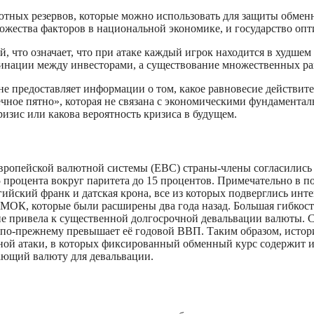
ютных резервов, которые можно использовать для защиты обменн
ножества факторов в национальной экономике, и государство оп
й, что означает, что при атаке каждый игрок находится в худше
динации между инвесторами, а существование множественных ра
не предоставляет информации о том, какое равновесие действит
ное пятно», которая не связана с экономическими фундаментал
ризис или какова вероятность кризиса в будущем.
вропейской валютной системы (ЕВС) страны-члены согласились 
процента вокруг паритета до 15 процентов. Примечательно в п
гийский франк и датская крона, все из которых подверглись инт
 МОК, которые были расширены два года назад. Большая гибкост
не привела к существенной долгосрочной девальвации валюты. С 
 по-прежнему превышает её годовой ВВП. Таким образом, истор
ной атаки, в которых фиксированный обменный курс содержит и
ающий валюту для девальвации.