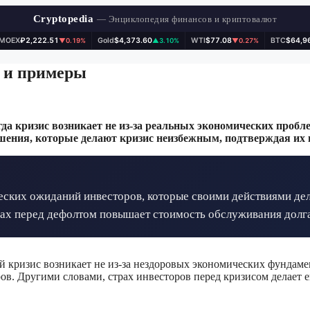
Cryptopedia
— Энциклопедия финансов и криптовалют
IMOEX
₽2,222.51
Gold
$4,373.60
WTI
$77.08
BTC
$64,9
▼0.19%
▲3.10%
▼0.27%
 и примеры
 кризис возникает не из-за реальных экономических проблем
шения, которые делают кризис неизбежным, подтверждая их 
ских ожиданий инвесторов, которые своими действиями дел
трах перед дефолтом повышает стоимость обслуживания долга
 кризис возникает не из-за нездоровых экономических фундам
ов. Другими словами, страх инвесторов перед кризисом делает 