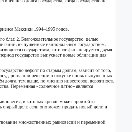
л внешнего долга государства, когда государство не
кризиса Мексики 1994–1995 годов.
о благ, 2. Благожелательное государство, целью
блигации, выпущенные национальным государством.
изводится государством, которое финансируется двумя
ериод государство выпускает новые облигации для
осударство дефолт по старым долгам, зависит от того,
 государства при решении о покупке вновь выпущенных
ём долга, тем выше, по мнению инвесторов, вероятность
ства. Переменная «солнечное пятно» является
равновесия, в которых кризис может произойти
 старый долг, если оно может продать новый долг, и
ствование множественных равновесий и переменной