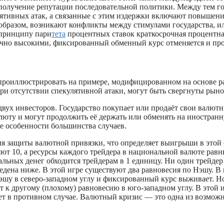
 получение репутации последовательной политики. Между тем 
ятивных атак, а связанные с этим издержки включают повышени
 образом, возникают конфликты между стимулами государства, 
о принципу пари
тета
процентных ставок краткосрочная процентная
точно высокими, фиксированный обменный курс отменяется и пр
оиллюстрировать на примере, модифицированном на основе раб
при отсутствии спекулятивной атаки, могут быть свергнуты ры
 двух инвесторов. Государство покупает или продаёт свои валют
алюту и могут продолжить её держать или обменять на иностран
е особенности большинства случаев.
 для защиты валютной привязки, что определяет выигрыши в это
яют 10, а ресурсы каждого трейдера в национальной валюте рав
льных денег обходится трейдерам в 1 единицу. Ни один трейдер 
дена ниже. В этой игре существуют два равновесия по Нэшу. В 
 Нэшу в северо-западном углу и фиксированный курс выживает. Но
т к другому (плохому) равновесию в юго-западном углу. В этой 
ет в противном случае. Валютный кризис — это одна из возможн