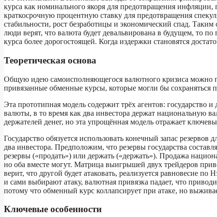
курса как номинального якоря для предотвращения инфляции,
краткосрочную процентную ставку для предотвращения спекул
стабильности, рост безработицы и экономический спад. Таким
люди верят, что валюта будет девальвирована в будущем, то п
курса более дорогостоящей. Когда издержки становятся доста
Теоретическая основа
Общую идею самоисполняющегося валютного кризиса можно пр
привязанные обменные курсы, которые могли бы сохраняться 
Эта прототипная модель содержит трёх агентов: государство и
валюты, в то время как два инвестора держат национальную в
держателей денег, но эта упрощённая модель отражает ключевы
Государство обязуется использовать конечный запас резервов
два инвестора. Предположим, что резервы государства составл
резервы («продать») или держать («держать»). Продажа национа
но оба вместе могут. Матрица выигрышей двух трейдеров приве
верит, что другой будет атаковать, реализуется равновесие по
и сами выбирают атаку, валютная привязка падает, что приводи
потому что обменный курс коллапсирует при атаке, но выжива
Ключевые особенности