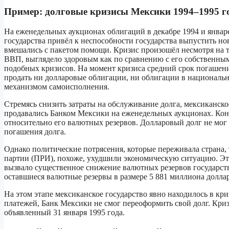
Пример: долговые кризисы Мексики 1994–1995 г
На еженедельных аукционах облигаций в декабре 1994 и январ
государства привёл к неспособности государства выпустить но
вмешались с пакетом помощи. Кризис произошёл несмотря на то
ВВП, выглядело здоровым как по сравнению с его собственным
подобных кризисов. На момент кризиса средний срок погашени
продать ни долларовые облигации, ни облигации в национальн
механизмом самоисполнения.
Стремясь снизить затраты на обслуживание долга, мексиканско
продавались Банком Мексики на еженедельных аукционах. Конв
относительно его валютных резервов. Долларовый долг не мог
погашения долга.
Однако политические потрясения, которые переживала страна
партии (ПРИ), похоже, ухудшили экономическую ситуацию. Эт
вызвало существенное снижение валютных резервов государства
оставшиеся валютные резервы в размере 5 881 миллиона долла
На этом этапе мексиканское государство явно находилось в кр
платежей, Банк Мексики не смог переоформить свой долг. Кри
объявленный 31 января 1995 года.