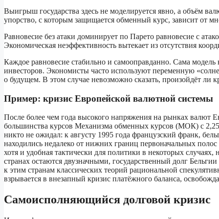
Выигрыш государства здесь не моделируется явно, а объём вал
упорство, с которым защищается обменный курс, зависит от м
Равновесие без атаки доминирует по Парето равновесие с атако
Экономическая неэффективность вытекает из отсутствия коор
Каждое равновесие стабильно и самооправданно. Сама модель 
инвесторов. Экономисты часто используют переменную «солнеч
о будущем. В этом случае невозможно сказать, произойдёт ли к
Пример: кризис Европейской валютной системы
После более чем года высокого напряжения на рынках валют Е
большинства курсов Механизма обменных курсов (МОК) с 2,25 
никто не ожидал: к августу 1995 года французский франк, бель
находились недалеко от нижних границ первоначальных полос
хотя и удобная тактически для политики в некоторых случаях, 
странах остаются двузначными, государственный долг Бельгии
к этим странам классических теорий рациональной спекулятив
взрывается в внезапный кризис платёжного баланса, освобожд
Самоисполняющийся долговой кризис