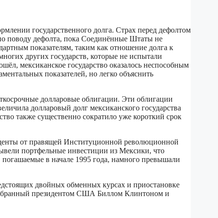
ормлении государственного долга. Страх перед дефолтом
я по поводу дефолта, пока Соединённые Штаты не
дартным показателям, таким как отношение долга к
многих других государств, которые не испытали
ошёл, мексиканское государство оказалось неспособным
аментальных показателей, но легко объяснить
раткосрочные долларовые облигации. Эти облигации
величила долларовый долг мексиканского государства
ство также существенно сократило уже короткий срок
езиденты от правящей Институционной революционной
вывели портфельные инвестиции из Мексики, что
, погашаемые в начале 1995 года, намного превышали
 предстоящих двойных обменных курсах и приостановке
, собранный президентом США Биллом Клинтоном и