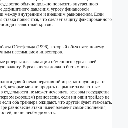
государство обычно должно повысить внутреннюю
е дефицитного давления, угрозу финансовой
или между внутренним и внешним равновесием. Если
 ставка повысится, что сделает защиту фиксированного
оисходит валютный кризис.
оты Обстфельда (1996), который объясняет, почему
ночным пессимизмом инвесторов.
ные резервы для фиксации обменного курса своей
ную валюту. В реальности должно быть много
й одноходовой некооперативной игре, которую играют
ны 6, которые можно продать на рынке за валютные
в отдельности не может исчерпать резервы государства,
первом (хорошем) равновесии, если ни один трейдер не
 если оба трейдера ожидают, что другой будет атаковать,
игре равновесие атаки имеет элемент самоисполнения,
остей, но не необходимость.