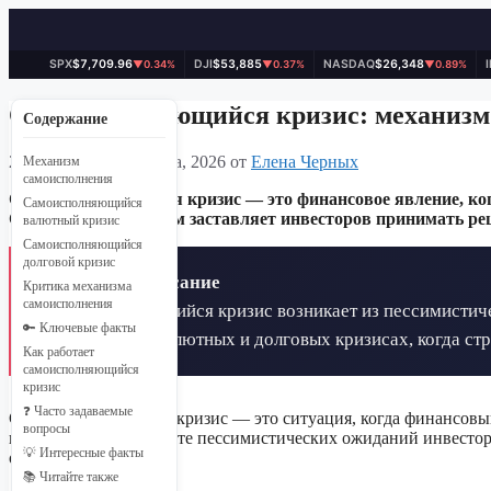
SPX
$7,709.96
DJI
$53,885
NASDAQ
$26,348
▼0.34%
▼0.37%
▼0.89%
Перейти
к
Самоисполняющийся кризис: механизм
Содержание
содержимому
29 марта, 2026
29 марта, 2026
от
Елена Черных
Механизм
самоисполнения
Самоисполняющийся кризис — это финансовое явление, когда
Самоисполняющийся
Страх перед кризисом заставляет инвесторов принимать ре
валютный кризис
Самоисполняющийся
долговой кризис
📋 Краткое описание
Критика механизма
самоисполнения
Самоисполняющийся кризис возникает из пессимистиче
🔑 Ключевые факты
проявляется в валютных и долговых кризисах, когда с
Как работает
самоисполняющийся
кризис
❓ Часто задаваемые
Самоисполняющийся кризис — это ситуация, когда финансовый
вопросы
политики, а в результате пессимистических ожиданий инвестор
💡 Интересные факты
опасения.
📚 Читайте также