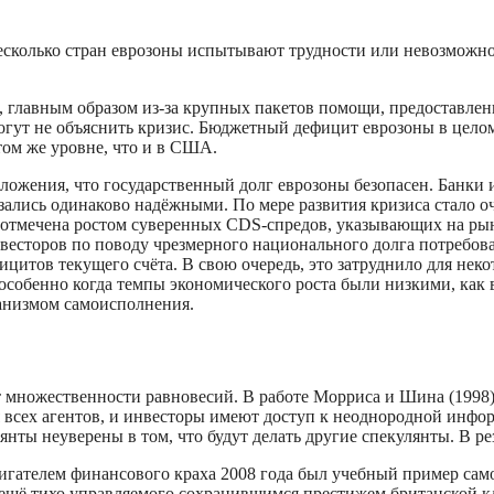
сколько стран еврозоны испытывают трудности или невозможнос
а, главным образом из-за крупных пакетов помощи, предоставле
могут не объяснить кризис. Бюджетный дефицит еврозоны в цело
том же уровне, что и в США.
оложения, что государственный долг еврозоны безопасен. Банки
зались одинаково надёжными. По мере развития кризиса стало о
я отмечена ростом суверенных CDS-спредов, указывающих на р
инвесторов по поводу чрезмерного национального долга потребов
ицитов текущего счёта. В свою очередь, это затруднило для не
обенно когда темпы экономического роста были низкими, как в
анизмом самоисполнения.
 множественности равновесий. В работе Морриса и Шина (1998
всех агентов, и инвесторы имеют доступ к неоднородной инфор
нты неуверены в том, что будут делать другие спекулянты. В ре
гателем финансового краха 2008 года был учебный пример сам
ещё тихо управляемого сохранившимся престижем британской кла