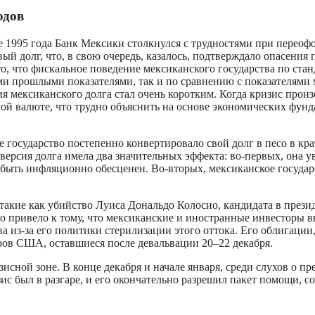
одов
е 1995 года Банк Мексики столкнулся с трудностями при переоф
вый долг, что, в свою очередь, казалось, подтверждало опасени
, что фискальное поведение мексиканского государства по стан
и прошлыми показателями, так и по сравнению с показателями 
я мексиканского долга стал очень коротким. Когда кризис произ
ой валюте, что трудно объяснить на основе экономических фунд
е государство постепенно конвертировало свой долг в песо в к
ерсия долга имела два значительных эффекта: во-первых, она у
 быть инфляционно обесценен. Во-вторых, мексиканское государ
, такие как убийство Луиса Дональдо Колосио, кандидата в пр
о привело к тому, что мексиканские и иностранные инвесторы 
 из-за его политики стерилизации этого оттока. Его облигации
ров США, оставшиеся после девальвации 20–22 декабря.
изисной зоне. В конце декабря и начале января, среди слухов о
зис был в разгаре, и его окончательно разрешил пакет помощи