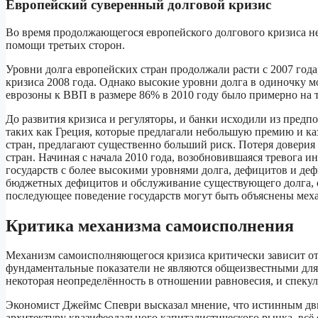
Европейский суверенный долговой кризис
Во время продолжающегося европейского долгового кризиса не
помощи третьих сторон.
Уровни долга европейских стран продолжали расти с 2007 год
кризиса 2008 года. Однако высокие уровни долга в одиночку 
еврозоны к ВВП в размере 86% в 2010 году было примерно на 
До развития кризиса и регуляторы, и банки исходили из предп
таких как Греция, которые предлагали небольшую премию и ка
стран, предлагают существенно больший риск. Потеря довери
стран. Начиная с начала 2010 года, возобновившаяся тревога 
государств с более высокими уровнями долга, дефицитов и деф
бюджетных дефицитов и обслуживание существующего долга, ос
последующее поведение государств могут быть объяснены мех
Критика механизма самоисполнения
Механизм самоисполняющегося кризиса критически зависит от
фундаментальные показатели не являются общеизвестными для 
некоторая неопределённость в отношении равновесия, и спекуля
Экономист Джеймс Спеври высказал мнение, что истинным дви
архитектуру квазифеодального капиталистического рынка, всё 