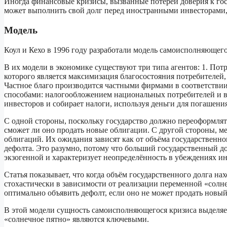
Иногда финансовые кризисы, вызванные потерей доверия к госуд
может выполнить свой долг перед иностранными инвесторами,
Модель
Коул и Кехо в 1996 году разработали модель самоисполняющего
В их модели в экономике существуют три типа агентов: 1. Потр
которого является максимизация благосостояния потребителе
Частное благо производится частными фирмами в соответствии
способами: налогообложением национальных потребителей и в
инвесторов и собирает налоги, используя деньги для погашени
С одной стороны, поскольку государство должно переоформлять 
сможет ли оно продать новые облигации. С другой стороны, 
облигаций. Их ожидания зависят как от объёма государственно
дефолта. Это разумно, потому что больший государственный д
экзогенной и характеризует неопределённость в убеждениях ин
Статья показывает, что когда объём государственного долга н
стохастически в зависимости от реализации переменной «солне
оптимально объявить дефолт, если оно не может продать новый
В этой модели сущность самоисполняющегося кризиса выделяе
«солнечное пятно» являются ключевыми.