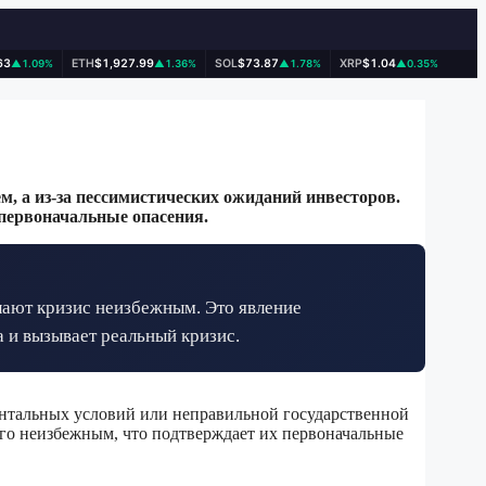
63
ETH
$1,927.99
SOL
$73.87
XRP
$1.04
▲1.09%
▲1.36%
▲1.78%
▲0.35%
, а из-за пессимистических ожиданий инвесторов.
первоначальные опасения.
ают кризис неизбежным. Это явление
 и вызывает реальный кризис.
ентальных условий или неправильной государственной
его неизбежным, что подтверждает их первоначальные