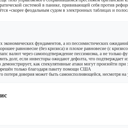
ратической системой в панике, прививающей себя против рефор
таётся «скорее феодальным судом в электронных таблицах и пол
их экономических фундаментов, а из пессимистических ожидани
рошее равновесие (без кризиса) и плохое равновесие (с кризисо
апс валют через самоподтверждение пессимизма, а не только ф
ить долг, если инвесторы ожидают дефолта, что подтверждает и
 демонстрирует, как спекулятивные атаки могут произойти при
азрешён только благодаря пакету помощи США
то потеря доверия может быть самоисполняющейся, несмотря на
ис