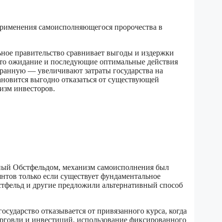
применения самоисполняющегося пророчества в
ьное правительство сравнивает выгоды и издержки
о это ожидание и последующие оптимальные действия
ранную — увеличивают затраты государства на
тановится выгодно отказаться от существующей
мизм инвесторов.
ный Обстфельдом, механизм самоисполнения был
янтов только если существует фундаментальное
тфельд и другие предложили альтернативный способ
сударство отказывается от привязанного курса, когда
рговли и инвестиций, использование фиксированного