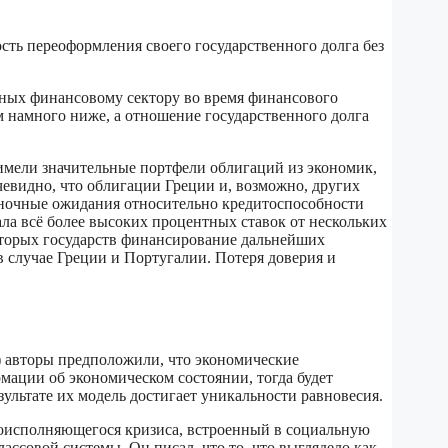
ть переоформления своего государственного долга без
нных финансовому сектору во время финансового
м намного ниже, а отношение государственного долга
 имели значительные портфели облигаций из экономик,
чевидно, что облигации Греции и, возможно, других
ыночные ожидания относительно кредитоспособности
ала всё более высоких процентных ставок от нескольких
которых государств финансирование дальнейших
 случае Греции и Португалии. Потеря доверия и
) авторы предположили, что экономические
мации об экономическом состоянии, тогда будет
зультате их модель достигает уникальности равновесия.
оисполняющегося кризиса, встроенный в социальную
ссовой системы. Он писал, что то, что выглядело как