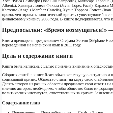
Хосе Луиса Сампедро (José Luis Sampedro), Балтасара Гарсона (B
Albéniz), Хавьера Лопеса Факала (Javier López Facal), Карлоса
Кастельс (Àngels Martínez Castells), Хуана Торреса Лопеса (Ju
прокомментировать политический кризис, существующий в сов
финансовому кризису 2008 года. В книге подчёркивается, что 
Предпосылки: «Время возмущаться!» —
Книга предварена предисловием Стефана Эсселя (Stéphane Hesse
переведённой на испанский язык в 2011 году.
Цель и содержание книги
Книга была написана с целью привлечь внимание к опасностям
Сборник статей в книге React объясняет текущую ситуацию и 
социальный кризис. Общество ставит на карту свою стабильнос
Десять авторов из разных областей предлагают свои ответы на 
мнению авторов, необходимо, чтобы общество было информиро
политических институтов, ответственных за кризис. Заявленная
Содержание глав
Предисловие — Пора действовать — Стефан Эссель.