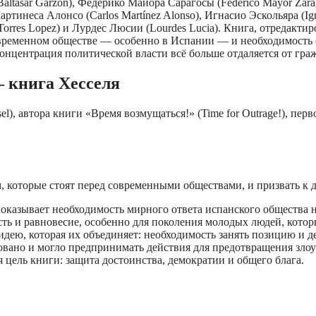
altasar Garzón), Федерико Майора Сарагосы (Federico Mayor Zarag
 Мартинеса Алонсо (Carlos Martínez Alonso), Игнасио Эскольяра (
an Torres Lopez) и Лурдес Люсии (Lourdes Lucia). Книга, отреда
ременном обществе — особенно в Испании — и необходимость о
концентрация политической власти всё больше отдаляется от гра
 книга Хесселя
l), автора книги «Время возмущаться!» (Time for Outrage!), пе
, которые стоят перед современными обществами, и призвать к 
показывает необходимость мирного ответа испанского общества
ть и равновесие, особенно для поколения молодых людей, котор
идею, которая их объединяет: необходимость занять позицию и д
вано и могло предпринимать действия для предотвращения зло
 цель книги: защита достоинства, демократии и общего блага.