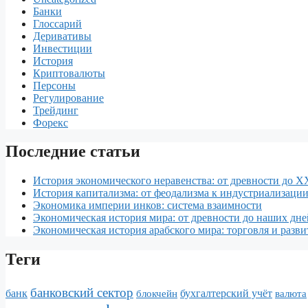
Банки
Глоссарий
Деривативы
Инвестиции
История
Криптовалюты
Персоны
Регулирование
Трейдинг
Форекс
Последние статьи
История экономического неравенства: от древности до X
История капитализма: от феодализма к индустриализаци
Экономика империи инков: система взаимности
Экономическая история мира: от древности до наших дне
Экономическая история арабского мира: торговля и разви
Теги
банковский сектор
банк
бухгалтерский учёт
блокчейн
валюта