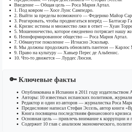
Введение — Общая цель — Роса Мария Артал.
1. Под ковром — Хосе Луис Сампедро.
2. Выйти за пределы возможного — Федерико Майор Сар
3. Реагировать, чтобы продвигаться вперёд — Балтасар Г
4. Кризис истины и множество лжи в ответ — Хуан Торре
5. Мошенничество, которое ежедневно потрясает нашу ж
6. Неинформированное общество — Роса Мария Артал.
7. Обманутое поколение — Игнасио Эскольяр.
8. Мы должны продолжать обновлять пантеон — Карлос 
9. Право на культуру — Хавьер Перес де Альбенис.
10. Что-то движется — Лурдес Люсия.
🔑 Ключевые факты
Опубликована в Испании в 2011 году издательством A
Авторы: 10 известных испанских политиков, журнали
Редактор и один из авторов — журналистка Роса Мар
Предисловие написал Стефан Эссель, автор книги «В
Книга посвящена последствиям финансового кризиса 
Основная цель — привлечь внимание к коррупции и 
Содержит 10 глав с анализом экономического, полити