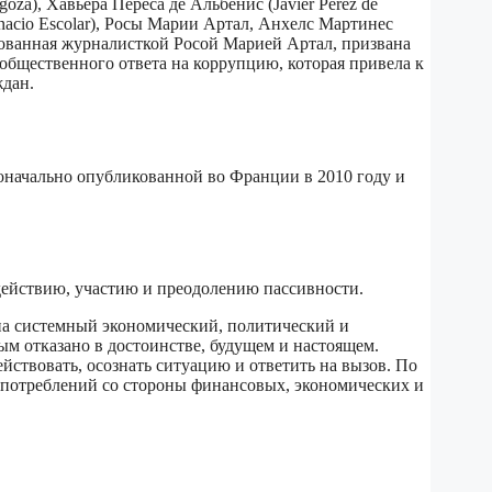
oza), Хавьера Переса де Альбенис (Javier Pérez de
Ignacio Escolar), Росы Марии Артал, Анхелс Мартинес
ктированная журналисткой Росой Марией Артал, призвана
бщественного ответа на коррупцию, которая привела к
ждан.
рвоначально опубликованной во Франции в 2010 году и
действию, участию и преодолению пассивности.
 на системный экономический, политический и
ым отказано в достоинстве, будущем и настоящем.
ействовать, осознать ситуацию и ответить на вызов. По
употреблений со стороны финансовых, экономических и