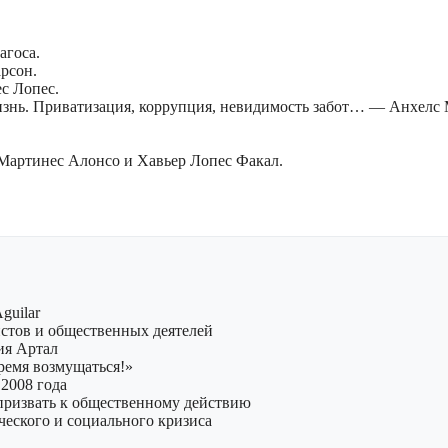
агоса.
арсон.
с Лопес.
изнь. Приватизация, коррупция, невидимость забот… — Анхелс 
Мартинес Алонсо и Хавьер Лопес Факал.
guilar
стов и общественных деятелей
ия Артал
ремя возмущаться!»
2008 года
призвать к общественному действию
ческого и социального кризиса