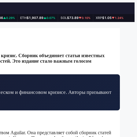
86
ETH
$1,907.89
SOL
$73.89
XRP
$1.05
▲0.29%
▲0.07%
▼0.10%
▼1.24%
 кризис. Сборник объединяет статьи известных
стей. Это издание стало важным голосом
ическом и финансовом кризисе. Авторы призывают
твом Aguilar. Она представляет собой сборник статей