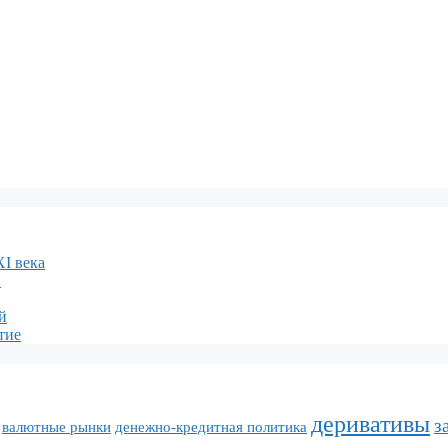
XI века
и
й
тие
деривативы
з
валютные рынки
денежно-кредитная политика