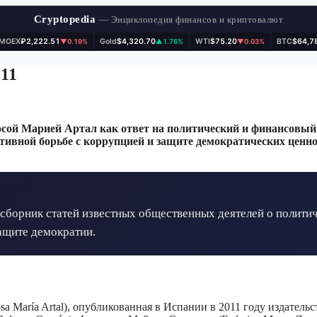
Cryptopedia
— Энциклопедия финансов и криптовалют
IMOEX
₽2,222.51
Gold
$4,320.70
WTI
$75.20
BTC
$64,7
▼0.19%
▲1.76%
▼0.03%
011
 Росой Марией Артал как ответ на политический и финансовый
ивной борьбе с коррупцией и защите демократических ценно
 сборник статей известных общественных деятелей о полит
ащите демократии.
a María Artal), опубликованная в Испании в 2011 году издательс