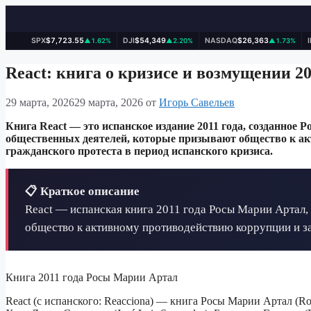
SPX
$7,723.55
DJI
$54,349
NASDAQ
$26,363
▲1.62%
▲2.20%
▲1.73%
Перейти
к
React: книга о кризисе и возмущении 2
содержимому
29 марта, 2026
29 марта, 2026
от
Игорь Савельев
Книга React — это испанское издание 2011 года, созданное
общественных деятелей, которые призывают общество к акт
гражданского протеста в период испанского кризиса.
📋 Краткое описание
React — испанская книга 2011 года Росы Марии Артал,
общество к активному противодействию коррупции и з
Книга 2011 года Росы Марии Артал
React (с испанского: Reacciona) — книга Росы Марии Артал (Ros