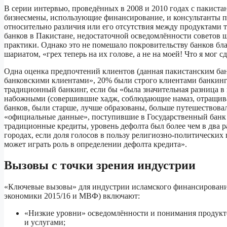
В серии интервью, проведённых в 2008 и 2010 годах с пакист
бизнесмены, использующие финансирование, и консультанты п
относительно различия или его отсутствия между продуктами 
банков в Пакистане, недостаточной осведомлённости советов ш
практики. Однако это не помешало покровительству банков бла
шариатом, «грех теперь на их голове, а не на моей! Что я мог сд
Одна оценка предпочтений клиентов (данная пакистанским ба
банковскими клиентами», 20% были строго клиентами банкинга
традиционный банкинг, если бы «была значительная разница в
набожными (совершившие хадж, соблюдающие намаз, отращивающ
банков, были старше, лучше образованы, больше путешествовал
«официальные данные», поступившие в Государственный банк П
традиционные кредиты, уровень дефолта был более чем в два 
городах, если доля голосов в пользу религиозно-политических 
может играть роль в определении дефолта кредита».
Вызовы с точки зрения индустрии
«Ключевые вызовы» для индустрии исламского финансирования
экономики 2015/16 и МВФ) включают:
«Низкие уровни» осведомлённости и понимания продуктов
и услугами;