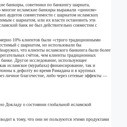
ие банкиры, советники по банкингу шариата,
то многие исламские банкиры выражали «цинизм»
них аудитов совместимости с шариатом исламских
тимым с шариатом, или их власти остановить эти
сламский банк не был действительно совместим с
римерно 10% клиентов были «строго традиционными
естимый с шариатом, но использовали бы
бнаружил, что клиенты исламского банкинга были более
ерегательных счётов, чем клиенты традиционных
м банке. Другое исследование, использующее
ак исламское (мурабаха) финансирование, так и
лонны к дефолту во время Рамадана и в крупных
рез личное благочестие, либо через сетевые эффекты —
но Докладу о состоянии глобальной исламской
водит к тому, что они не пользуются этими продуктами