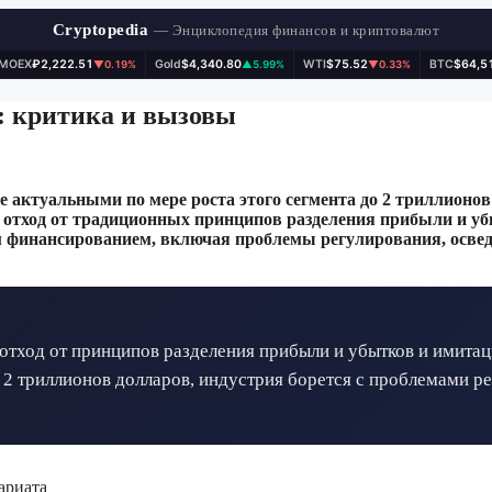
Cryptopedia
— Энциклопедия финансов и криптовалют
IMOEX
₽2,222.51
Gold
$4,340.80
WTI
$75.52
BTC
$64,5
▼0.19%
▲5.99%
▼0.33%
: критика и вызовы
 актуальными по мере роста этого сегмента до 2 триллионов
 отход от традиционных принципов разделения прибыли и уб
м финансированием, включая проблемы регулирования, осве
 отход от принципов разделения прибыли и убытков и имита
 2 триллионов долларов, индустрия борется с проблемами р
ариата