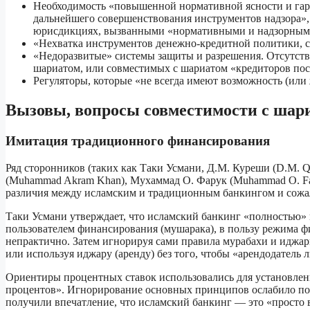
Необходимость «повышенной нормативной ясности и гар
дальнейшего совершенствования инструментов надзора»,
юрисдикциях, вызванными «нормативными и надзорными 
«Нехватка инструментов денежно-кредитной политики, 
«Недоразвитые» системы защиты и разрешения. Отсутстви
шариатом, или совместимых с шариатом «кредиторов по
Регуляторы, которые «не всегда имеют возможность (или
Вызовы, вопросы совместимости с шар
Имитация традиционного финансирования
Ряд сторонников (таких как Таки Усмани, Д.М. Куреши (D.M. Qu
(Muhammad Akram Khan), Мухаммад О. Фарук (Muhammad O. Far
различия между исламским и традиционным банкингом и сожал
Таки Усмани утверждает, что исламский банкинг «полностью» 
пользователем финансирования (мушарака), в пользу режима ф
непрактично. Затем игнорируя сами правила мурабахи и иджар
или используя иджару (аренду) без того, чтобы «арендодатель 
Ориентиры процентных ставок использовались для установлени
процентов». Игнорирование основных принципов ослабило поз
получили впечатление, что исламский банкинг — это «просто