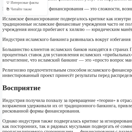
💡 Интересные факты
Проблемы исламского финансирования — это сложности, возни
📚 Читайте также
Исламское финансирование подвергалось критике как изнутри м
традиционные исламские финансовые учреждения часто не пол
учреждения иногда прибегают к хилялю — юридическим манёв
Индустрия исламского банкинга развивалась вокруг избегания 
Большинство клиентов исламских банков находятся в странах 
процентных ставок для установления исламских «прибыльных» с
впечатление, что исламский банкинг — это «просто вопрос м
Религиозно предпочтительным способом исламского финансиров
инвестированный проект принесёт результаты перед распредел
Восприятие
Индустрия получила похвалу за превращение «теории» в отрас
возражения удерживали их от традиционного банкинга, привле
рискованной формы финансирования.
Однако индустрия также подвергалась критике за игнорирова
как посторонних, так и рядовых мусульман подвергать её сом
пропагандируемого сторонниками — финансирования с разделен