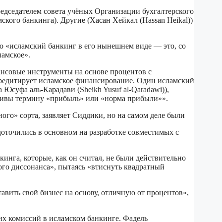
редседателем совета учёных Организации бухгалтерского
кого банкинга). Другие (Хасан Хейкал (Hassan Heikal))
о «исламский банкинг в его нынешнем виде — это, со
ламское».
нсовые инструменты на основе процентов с
кредитирует исламское финансирование. Один исламский
Юсуфа аль-Карадави (Sheikh Yusuf al-Qaradawi)),
ативы термину «прибыль» или «норма прибыли»».
го» сорта, заявляет Сиддики, но на самом деле были
доточились в основном на разработке совместимых с
инга, которые, как он считал, не были действительно
ого диссонанса», пытаясь «втиснуть квадратный
авить свой бизнес на основу, отличную от процентов»,
х комиссий в исламском банкинге. Фадель