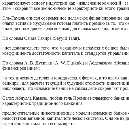
характеризует основу индустрии как «извлечение комиссий» з
этом «сохраняя все экономические характеристики этого трад
Эль-Гамаль описал современное исламское финансирование как
благочестивые мусульмане готовы платить премию за то, что 
«находя подходящее арабское имя для исламского аналогового 
По словам Саида Тахира (Sayyid Tahir),
«нет доказательств того, что механизмы исламских банков был
коэффициента достаточности капитала и стандартов управлени
По словам А. В. Дускуки (A. W. Duskuki) и Абделазима Абозаи
финансированием:
«в технических деталях и юридических формах, в то время как
банкиры, для расчёта текущей и будущей стоимости инвестици
наблюдают, что исламские банки на самом деле сохраняют про
Салех Абдулла Камель, победитель Премии исламского банкинга
характеристик традиционного банкинга,
предпочтительные инвестиционные модели исламских банков ст
недостатков западной капиталистической системы. Она не выд
гарантию капитала или его возврата.