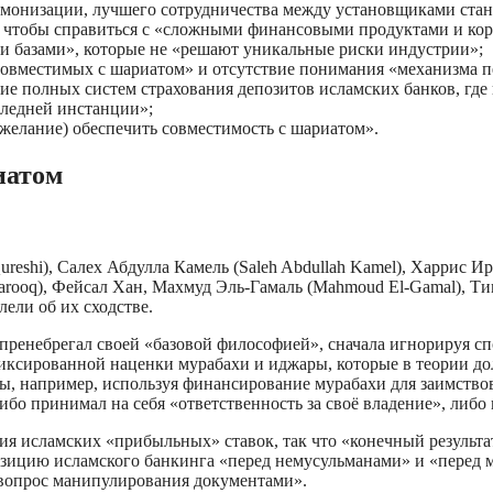
монизации, лучшего сотрудничества между установщиками стан
 чтобы справиться с «сложными финансовыми продуктами и кор
базами», которые не «решают уникальные риски индустрии»;
совместимых с шариатом» и отсутствие понимания «механизма п
е полных систем страхования депозитов исламских банков, где
следней инстанции»;
 желание) обеспечить совместимость с шариатом».
иатом
reshi), Салех Абдулла Камель (Saleh Abdullah Kamel), Харрис Ир
ooq), Фейсал Хан, Махмуд Эль-Гамаль (Mahmoud El-Gamal), Тим
ели об их сходстве.
пренебрегал своей «базовой философией», сначала игнорируя с
иксированной наценки мурабахи и иджары, которые в теории дол
ы, например, используя финансирование мурабахи для заимствов
либо принимал на себя «ответственность за своё владение», либо
я исламских «прибыльных» ставок, так что «конечный результат
ицию исламского банкинга «перед немусульманами» и «перед м
 вопрос манипулирования документами».