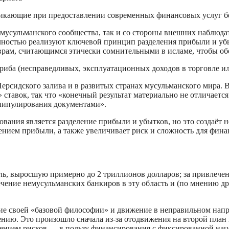
кающие при предоставлении современных финансовых услуг без
усульманского сообщества, так и со стороны внешних наблюдате
ностью реализуют ключевой принцип разделения прибыли и убы
рам, считающимся этически сомнительными в исламе, чтобы об
риба (несправедливых, эксплуатационных доходов в торговле ил
Персидского залива и в развитых странах мусульманского мира
тавок, так что «конечный результат материально не отличается 
анипулирования документами».
ания является разделение прибыли и убытков, но это создаёт н
ением прибыли, а также увеличивает риск и сложность для фин
ль, выросшую примерно до 2 триллионов долларов; за привлечен
чение немусульманских банкиров в эту область и (по мнению др
ние своей «базовой философии» и движение в неправильном нап
нению. Это произошло сначала из-за отодвижения на второй план
ием рисков — в пользу финансирования с фиксированной наценк