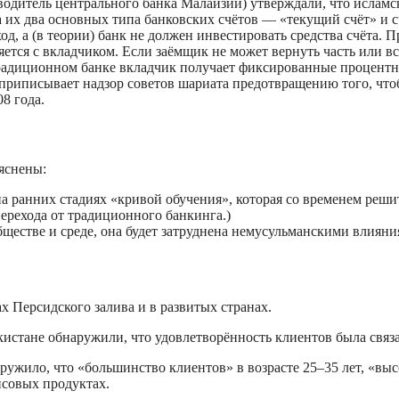
уководитель центрального банка Малайзии) утверждали, что исла
 их два основных типа банковских счётов — «текущий счёт» и с
ход, а (в теории) банк не должен инвестировать средства счёта. 
ляется с вкладчиком. Если заёмщик не может вернуть часть или 
 традиционном банке вкладчик получает фиксированные процентн
e) приписывает надзор советов шариата предотвращению того, ч
8 года.
яснены:
 ранних стадиях «кривой обучения», которая со временем реши
ерехода от традиционного банкинга.)
обществе и среде, она будет затруднена немусульманскими влияни
х Персидского залива и в развитых странах.
истане обнаружили, что удовлетворённость клиентов была связа
ружило, что «большинство клиентов» в возрасте 25–35 лет, «в
нсовых продуктах.