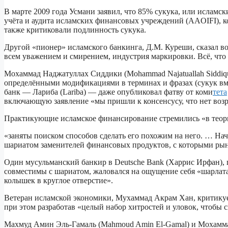
В марте 2009 года Усмани заявил, что 85% сукука, или исламс
учёта и аудита исламских финансовых учреждений (AAOIFI), ко
также критиковали подлинность сукука.
Другой «пионер» исламского банкинга, Д.М. Куреши, сказал в
всем уважением и смирением, индустрия маркировки. Всё, что 
Мохаммад Наджатуллах Сиддики (Mohammad Najatuallah Siddiq
определёнными модификациями в терминах и фразах (сукук вме
банк — Лариба (Lariba) — даже опубликовал фатву от коми
тета
включающую заявление «мы пришли к консенсусу, что нет воз
Практикующие исламское финансирование стремились «в теории
«заняты поиском способов сделать его похожим на него. … Нач
шариатом заменителей финансовых продуктов, с которыми рын
Один мусульманский банкир в Deutsche Bank (Харрис Ирфан), 
совместимы с шариатом, жаловался на ощущение себя «шарлата
колышек в круглое отверстие».
Ветеран исламской экономики, Мухаммад Акрам Хан, критикует 
при этом разработав «целый набор хитростей и уловок, чтобы 
Махмуд Амин Эль-Гамаль (Mahmoud Amin El-Gamal) и Мохаммад