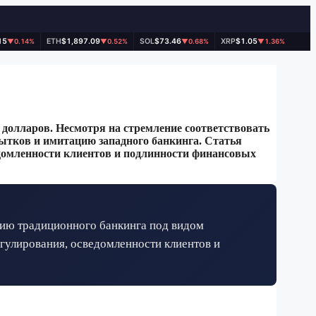
15
ETH
$1,897.09
SOL
$73.46
XRP
$1.05
▼0.14%
▼0.52%
▼0.68%
▼1.36%
 долларов. Несмотря на стремление соответствовать
ытков и имитацию западного банкинга. Статья
домленности клиентов и подлинности финансовых
цию традиционного банкинга под видом
егулирования, осведомленности клиентов и