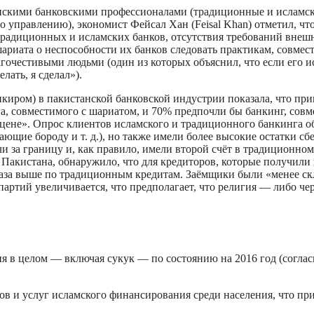
анскими банковскими профессионалами (традиционные и исламск
о управлению), экономист Фейсал Хан (Feisal Khan) отметил, ч
традиционных и исламских банков, отсутствия требований внеш
ариата о неспособности их банков следовать практикам, совмес
гочестивыми людьми (один из которых объяснил, что если его и
елать, я сделал»).
нкиром) в пакистанской банковской индустрии показала, что п
, совместимого с шариатом, и 70% предпочли бы банкинг, совм
 цене». Опрос клиентов исламского и традиционного банкинга о
ие бороду и т. д.), но также имели более высокие остатки сб
и за границу и, как правило, имели второй счёт в традиционно
акистана, обнаружило, что для кредиторов, которые получили к
раза выше по традиционным кредитам. Заёмщики были «менее ск
партий увеличивается, что предполагает, что религия — либо че
 в целом — включая сукук — по состоянию на 2016 год (соглас
 и услуг исламского финансирования среди населения, что при