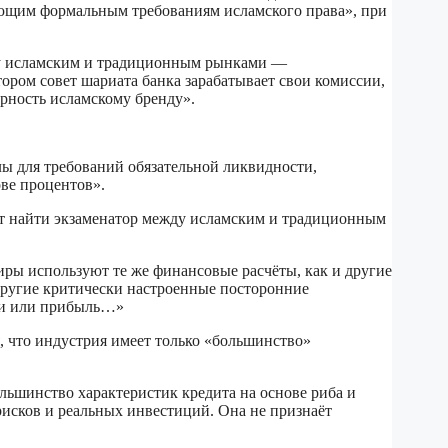
вующим формальным требованиям исламского права», при
жду исламским и традиционным рынками —
ором совет шариата банка зарабатывает свои комиссии,
ерность исламскому бренду».
лы для требований обязательной ликвидности,
ове процентов».
жет найти экзаменатор между исламским и традиционным
иры используют те же финансовые расчёты, как и другие
 другие критически настроенные посторонние
сии или прибыль…»
я, что индустрия имеет только «большинство»
льшинство характеристик кредита на основе риба и
рисков и реальных инвестиций. Она не признаёт