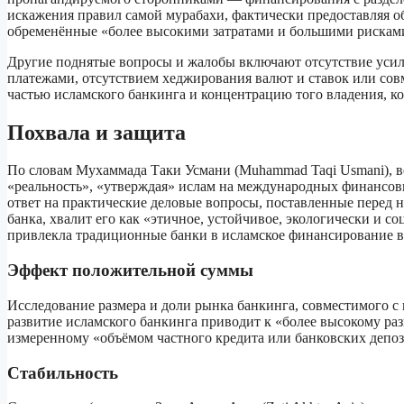
искажения правил самой мурабахи, фактически предоставляя 
обременённые «более высокими затратами и большими рискам
Другие поднятые вопросы и жалобы включают отсутствие усил
платежами, отсутствием хеджирования валют и ставок или сов
частью исламского банкинга и концентрацию того владения, ко
Похвала и защита
По словам Мухаммада Таки Усмани (Muhammad Taqi Usmani), в
«реальность», «утверждая» ислам на международных финансо
ответ на практические деловые вопросы, поставленные перед 
банка, хвалит его как «этичное, устойчивое, экологически и 
привлекла традиционные банки в исламское финансирование в
Эффект положительной суммы
Исследование размера и доли рынка банкинга, совместимого с
развитие исламского банкинга приводит к «более высокому ра
измеренному «объёмом частного кредита или банковских депо
Стабильность