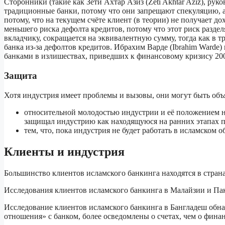
Сторонники (такие как Зети Ахтар Азиз (Zeti Akhtar Aziz), р
традиционные банки, потому что они запрещают спекуляцию, а
потому, что на текущем счёте клиент (в теории) не получает до
меньшего риска дефолта кредитов, потому что этот риск разде
вкладчику, сокращается на эквивалентную сумму, тогда как в
банка из-за дефолтов кредитов. Ибрахим Варде (Ibrahim Ward
банками в излишествах, приведших к финансовому кризису 200
Защита
Хотя индустрия имеет проблемы и вызовы, они могут быть объ
относительной молодостью индустрии и её положением на
защищал индустрию как находящуюся на ранних этапах п
тем, что, пока индустрия не будет работать в исламском 
Клиенты и индустрия
Большинство клиентов исламского банкинга находятся в страна
Исследования клиентов исламского банкинга в Малайзии и Пак
Исследование клиентов исламского банкинга в Бангладеш обна
отношения» с банком, более осведомлены о счетах, чем о фина