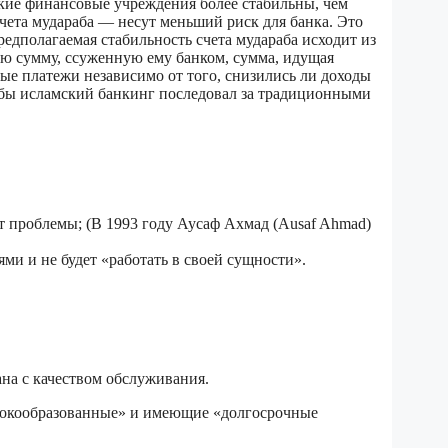
мские финансовые учреждения более стабильны, чем
чета мудараба — несут меньший риск для банка. Это
Предполагаемая стабильность счета мудараба исходит из
всю сумму, ссуженную ему банком, сумма, идущая
ые платежи независимо от того, снизились ли доходы
тобы исламский банкинг последовал за традиционными
т проблемы; (В 1993 году Аусаф Ахмад (Ausaf Ahmad)
ями и не будет «работать в своей сущности».
на с качеством обслуживания.
ысокообразованные» и имеющие «долгосрочные