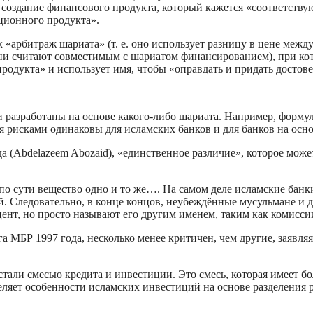
а создание финансового продукта, который кажется «соответст
иционного продукта».
 «арбитраж шариата» (т. е. оно использует разницу в цене ме
они считают совместимым с шариатом финансированием), при кот
продукта» и использует имя, чтобы «оправдать и придать достов
и разработаны на основе какого-либо шариата. Например, форму
я рисками одинаковы для исламских банков и для банков на осн
да (Abdelazeem Abozaid), «единственное различие», которое мо
 по сути вещество одно и то же…. На самом деле исламские банк
й. Следовательно, в конце концов, неубеждённые мусульмане и
цент, но просто называют его другим именем, таким как комис
 МБР 1997 года, несколько менее критичен, чем другие, заявля
али смесью кредита и инвестиции. Это смесь, которая имеет бо
еляет особенности исламских инвестиций на основе разделения 