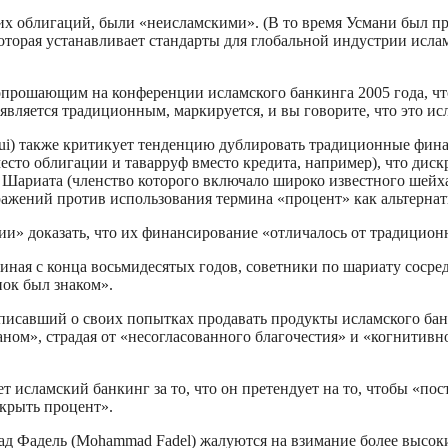
ких облигаций, были «неисламскими». (В то время Усмани был п
торая устанавливает стандарты для глобальной индустрии исламс
опрошающим на конференции исламского банкинга 2005 года, чт
является традиционным, маркируется, и вы говорите, что это ис
ui) также критикует тенденцию дублировать традиционные фина
сто облигации и таварруф вместо кредита, например), что дис
Шариата (членство которого включало широко известного шейха 
ражений против использования термина «процент» как альтерн
» доказать, что их финансирование «отличалось от традиционно
иная с конца восьмидесятых годов, советники по шариату сосре
ок был знаком».
писавший о своих попытках продавать продукты исламского банк
ном», страдая от «несогласованного благочестия» и «когнитивн
исламский банкинг за то, что он претендует на то, чтобы «пост
скрыть процент».
 Фадель (Mohammad Fadel) жалуются на взимание более высоки