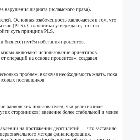
 нарушения шариата (исламского права).
лей. Основная озабоченность заключается в том, что
тков (PLS). Сторонники утверждают, что эти
ойти суть принципа PLS.
и бизнесе) путём избегания процентов.
. Вызовы включают использование ориентиров
от операций на основе процентов», создавая
есколько проблем, включая необходимость ждать, пока
ансовых поставщиков.
ие банковских пользователей, чьи религиозные
угих сторонников) введение более стабильной и менее
равлении на протяжении десятилетий — что заставило
 первоначального метода финансирования,
ой при покупке (особенно мурабахи), а затем из-за