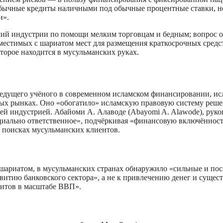
обычные кредиты наличными под обычные процентные ставки, н
и».
ий индустрии по помощи мелким торговцам и бедным; вопрос о 
местимых с шариатом мест для размещения краткосрочных средс
торое находится в мусульманских руках.
едущего учёного в современном исламском финансировании, ис
вых рынках. Оно «обогатило» исламскую правовую систему реш
ней индустрией. Абайоми А. Алаводе (Abayomi A. Alawode), ру
социально ответственное», подчёркивая «финансовую включённос
 поисках мусульманских клиентов.
 шариатом, в мусульманских странах обнаружило «сильные и пос
звитию банковского сектора», а не к привлечению денег и суще
зитов в масштабе ВВП».