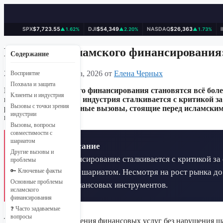
SPX
$7,723.55
DJI
$54,349
NASDAQ
$26,363
▲1.62%
▲2.20%
▲1.73%
Перейти
к
Проблемы исламского финансирования
Содержание
содержимому
29 марта, 2026
29 марта, 2026
от
Елена Черных
Восприятие
Похвала и защита
Проблемы исламского финансирования становятся всё более
Клиенты и индустрия
принципам шариата, индустрия сталкивается с критикой за
Вызовы с точки зрения
рассматривает основные вызовы, стоящие перед исламски
индустрии
инструментов.
Вызовы, вопросы
совместимости с
шариатом
📋 Краткое описание
Другие вызовы и
Исламское финансирование сталкивается с критикой за
проблемы
совместимости с шариатом. Несмотря на рост рынка до
🔑 Ключевые факты
Основные проблемы
подлинности финансовых инструментов.
исламского
финансирования
❓ Часто задаваемые
вопросы
Трудности предоставления финансовых услуг без нарушения ш