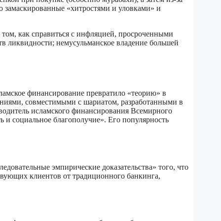
о замаскированные «хитростями и уловками» и
том, как справиться с инфляцией, просроченными
тв ликвидности; немусульманское владение большей
ламское финансирование превратило «теорию» в
ениями, совместимыми с шариатом, разработанными в
ководитель исламского финансирования Всемирного
ть и социальное благополучие». Его популярность
ледовательные эмпирические доказательства» того, что
ствующих клиентов от традиционного банкинга,