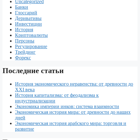
Uncategorized
n
e
J
d
п
Банки
s
o
i
р
Глоссарий
Деривативы
t
u
t
а
Инвестиции
История
r
в
Криптовалюты
Персоны
n
и
Регулирование
Трейдинг
a
т
Форекс
l
ь
Последние статьи
История экономического неравенства: от древности до
XXI века
История капитализма: от феодализма к
индустриализации
Экономика империи инков: система взаимности
Экономическая история мира: от древности до наших
дней
Экономическая история арабского мира: торговля и
развитие