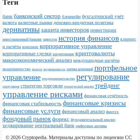
Теги
банковский сектор
банк
бухгалтерский учёт
блокчейн
валюта
валютные рынки
денежно-кредитная политика
деривативы
защита инвесторов
инвестиции
история финансов
клиринг
инвестор
инвестиционный банкинг
корпоративное управление
и расчёты
комплаенс
криптовалюты
корпоративные сделки
кредитование
макроэкономический анализ
международные расчёты
портфельное
мошенничество
налоги
недвижимость
оценка компаний
регулирование
управление
предпринимательство
трейдинг
стратегии торговли
спекуляция
технический анализ
управление рисками
финансовая отчётность
финансовые кризисы
финансовая стабильность
финансовые услуги
финансовый анализ
финтех
фондовый рынок
форекс
фундаментальный анализ
хеджирование
центральный банк
цифровые активы
© 2026 Cryptopedia. Материалы доступны по лицензии CC