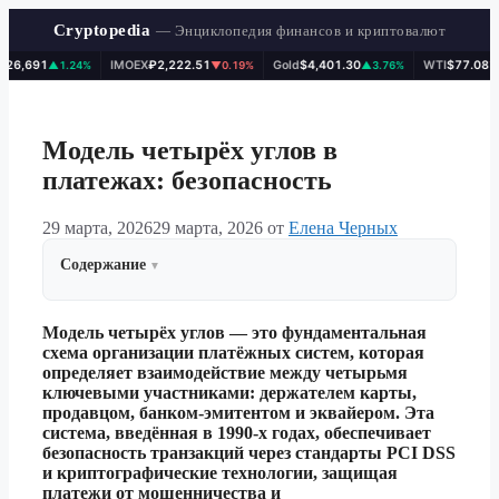
Cryptopedia
— Энциклопедия финансов и криптовалют
691
IMOEX
₽2,222.51
Gold
$4,401.30
WTI
$77.08
▲1.24%
▼0.19%
▲3.76%
▼0.27
Перейти
к
содержимому
Модель четырёх углов в
платежах: безопасность
29 марта, 2026
29 марта, 2026
от
Елена Черных
Содержание
Модель четырёх углов — это фундаментальная
схема организации платёжных систем, которая
определяет взаимодействие между четырьмя
ключевыми участниками: держателем карты,
продавцом, банком-эмитентом и эквайером. Эта
система, введённая в 1990-х годах, обеспечивает
безопасность транзакций через стандарты PCI DSS
и криптографические технологии, защищая
платежи от мошенничества и