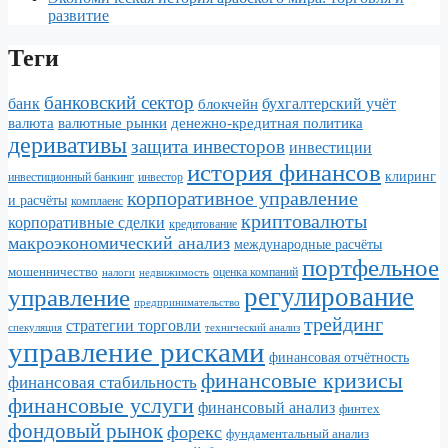
развитие
Теги
банковский сектор
банк
бухгалтерский учёт
блокчейн
валюта
валютные рынки
денежно-кредитная политика
деривативы
защита инвесторов
инвестиции
история финансов
клиринг
инвестор
инвестиционный банкинг
корпоративное управление
и расчёты
комплаенс
криптовалюты
корпоративные сделки
кредитование
макроэкономический анализ
международные расчёты
портфельное
мошенничество
налоги
недвижимость
оценка компаний
регулирование
управление
предпринимательство
трейдинг
стратегии торговли
спекуляция
технический анализ
управление рисками
финансовая отчётность
финансовые кризисы
финансовая стабильность
финансовые услуги
финансовый анализ
финтех
фондовый рынок
форекс
фундаментальный анализ