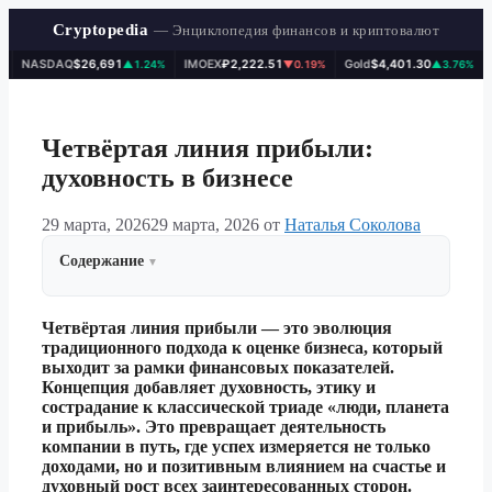
Cryptopedia
— Энциклопедия финансов и криптовалют
NASDAQ
$26,691
IMOEX
₽2,222.51
Gold
$4,401.30
WT
▲1.24%
▼0.19%
▲3.76%
Перейти
к
содержимому
Четвёртая линия прибыли:
духовность в бизнесе
29 марта, 2026
29 марта, 2026
от
Наталья Соколова
Содержание
Четвёртая линия прибыли — это эволюция
традиционного подхода к оценке бизнеса, который
выходит за рамки финансовых показателей.
Концепция добавляет духовность, этику и
сострадание к классической триаде «люди, планета
и прибыль». Это превращает деятельность
компании в путь, где успех измеряется не только
доходами, но и позитивным влиянием на счастье и
духовный рост всех заинтересованных сторон.