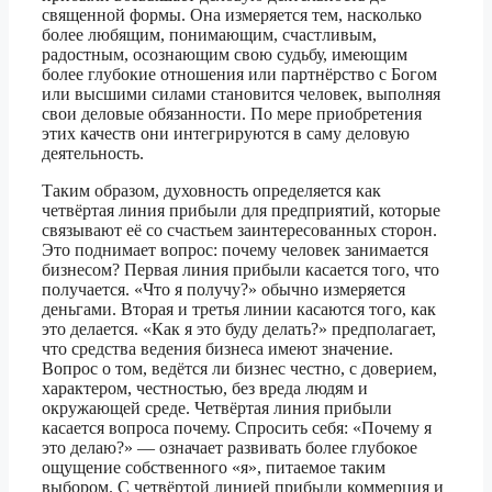
священной формы. Она измеряется тем, насколько
более любящим, понимающим, счастливым,
радостным, осознающим свою судьбу, имеющим
более глубокие отношения или партнёрство с Богом
или высшими силами становится человек, выполняя
свои деловые обязанности. По мере приобретения
этих качеств они интегрируются в саму деловую
деятельность.
Таким образом, духовность определяется как
четвёртая линия прибыли для предприятий, которые
связывают её со счастьем заинтересованных сторон.
Это поднимает вопрос: почему человек занимается
бизнесом? Первая линия прибыли касается того, что
получается. «Что я получу?» обычно измеряется
деньгами. Вторая и третья линии касаются того, как
это делается. «Как я это буду делать?» предполагает,
что средства ведения бизнеса имеют значение.
Вопрос о том, ведётся ли бизнес честно, с доверием,
характером, честностью, без вреда людям и
окружающей среде. Четвёртая линия прибыли
касается вопроса почему. Спросить себя: «Почему я
это делаю?» — означает развивать более глубокое
ощущение собственного «я», питаемое таким
выбором. С четвёртой линией прибыли коммерция и