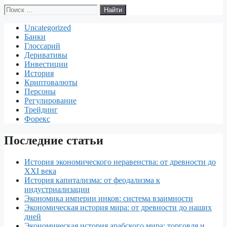
Поиск:
k
I
r
e
d
т
Uncategorized
n
e
J
d
п
Банки
s
o
i
р
Глоссарий
Деривативы
t
u
t
а
Инвестиции
История
r
в
Криптовалюты
Персоны
n
и
Регулирование
Трейдинг
a
т
Форекс
l
ь
Последние статьи
История экономического неравенства: от древности до
XXI века
История капитализма: от феодализма к
индустриализации
Экономика империи инков: система взаимности
Экономическая история мира: от древности до наших
дней
Экономическая история арабского мира: торговля и