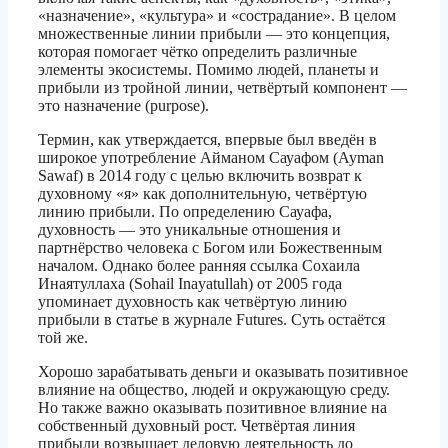
«назначение», «культура» и «сострадание». В целом
множественные линии прибыли — это концепция,
которая помогает чётко определить различные
элементы экосистемы. Помимо людей, планеты и
прибыли из тройной линии, четвёртый компонент —
это назначение (purpose).
Термин, как утверждается, впервые был введён в
широкое употребление Айманом Сауафом (Ayman
Sawaf) в 2014 году с целью включить возврат к
духовному «я» как дополнительную, четвёртую
линию прибыли. По определению Сауафа,
духовность — это уникальные отношения и
партнёрство человека с Богом или Божественным
началом. Однако более ранняя ссылка Сохаила
Инаятуллаха (Sohail Inayatullah) от 2005 года
упоминает духовность как четвёртую линию
прибыли в статье в журнале Futures. Суть остаётся
той же.
Хорошо зарабатывать деньги и оказывать позитивное
влияние на общество, людей и окружающую среду.
Но также важно оказывать позитивное влияние на
собственный духовный рост. Четвёртая линия
прибыли возвышает деловую деятельность до