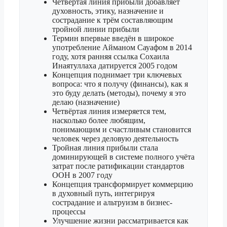
Четвёртая линия прибыли добавляет
духовность, этику, назначение и
сострадание к трём составляющим
тройной линии прибыли
Термин впервые введён в широкое
употребление Айманом Сауафом в 2014
году, хотя ранняя ссылка Сохаила
Инаятуллаха датируется 2005 годом
Концепция поднимает три ключевых
вопроса: что я получу (финансы), как я
это буду делать (методы), почему я это
делаю (назначение)
Четвёртая линия измеряется тем,
насколько более любящим,
понимающим и счастливым становится
человек через деловую деятельность
Тройная линия прибыли стала
доминирующей в системе полного учёта
затрат после ратификации стандартов
ООН в 2007 году
Концепция трансформирует коммерцию
в духовный путь, интегрируя
сострадание и альтруизм в бизнес-
процессы
Улучшение жизни рассматривается как