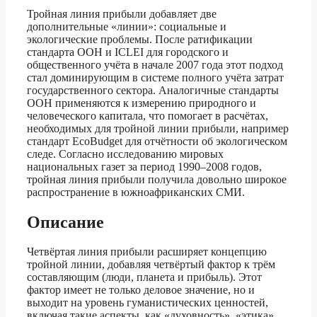
Тройная линия прибыли добавляет две
дополнительные «линии»: социальные и
экологические проблемы. После ратификации
стандарта ООН и ICLEI для городского и
общественного учёта в начале 2007 года этот подход
стал доминирующим в системе полного учёта затрат
государственного сектора. Аналогичные стандарты
ООН применяются к измерению природного и
человеческого капитала, что помогает в расчётах,
необходимых для тройной линии прибыли, например
стандарт EcoBudget для отчётности об экологическом
следе. Согласно исследованию мировых
национальных газет за период 1990–2008 годов,
тройная линия прибыли получила довольно широкое
распространение в южноафриканских СМИ.
Описание
Четвёртая линия прибыли расширяет концепцию
тройной линии, добавляя четвёртый фактор к трём
составляющим (люди, планета и прибыль). Этот
фактор имеет не только деловое значение, но и
выходит на уровень гуманистических ценностей,
включая такие аспекты, как «духовность», «этика»,