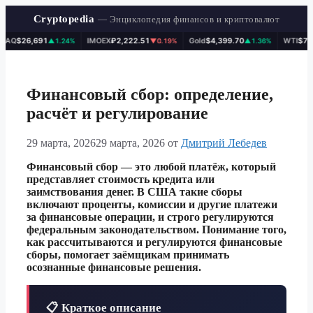
Cryptopedia
— Энциклопедия финансов и криптовалют
AQ
$26,691
IMOEX
₽2,222.51
Gold
$4,399.70
WTI
$78.1
▲1.24%
▼0.19%
▲1.36%
Перейти
к
содержимому
Финансовый сбор: определение,
расчёт и регулирование
29 марта, 2026
29 марта, 2026
от
Дмитрий Лебедев
Финансовый сбор — это любой платёж, который
представляет стоимость кредита или
заимствования денег. В США такие сборы
включают проценты, комиссии и другие платежи
за финансовые операции, и строго регулируются
федеральным законодательством. Понимание того,
как рассчитываются и регулируются финансовые
сборы, помогает заёмщикам принимать
осознанные финансовые решения.
📋 Краткое описание