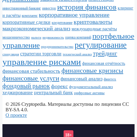
история финансов
клиринг
инвестор
инвестиционный банкинг
корпоративное управление
и расчёты
комплаенс
криптовалюты
корпоративные сделки
кредитование
макроэкономический анализ
международные расчёты
портфельное
мошенничество
налоги
недвижимость
оценка компаний
регулирование
управление
предпринимательство
трейдинг
стратегии торговли
спекуляция
технический анализ
управление рисками
финансовая отчётность
финансовые кризисы
финансовая стабильность
финансовые услуги
финансовый анализ
финтех
фондовый рынок
форекс
фундаментальный анализ
хеджирование
центральный банк
цифровые активы
© 2026 Cryptopedia. Материалы доступны по лицензии CC
BY-SA 4.0.
О проекте
18+