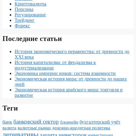
r
в
Криптовалюты
Персоны
n
и
Регулирование
Трейдинг
a
т
Форекс
l
ь
Последние статьи
История экономического неравенства: от древности до
XXI века
История капитализма: от феодализма к
индустриализации
Экономика империи инков: система взаимности
Экономическая история мира: от древности до наших
дней
Экономическая история арабского мира: торговля и
развитие
Теги
банковский сектор
банк
бухгалтерский учёт
блокчейн
валюта
валютные рынки
денежно-кредитная политика
деривативы
защита инвесторов
инвестиции